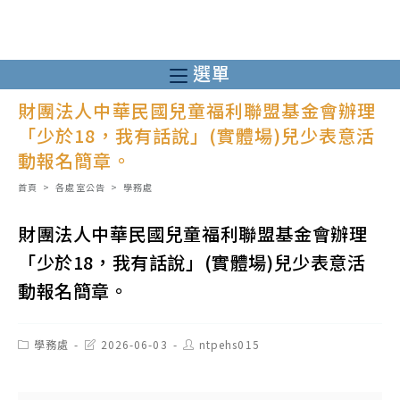
跳
轉
至
選單
主
財團法人中華民國兒童福利聯盟基金會辦理
要
「少於18，我有話說」(實體場)兒少表意活
內
動報名簡章。
容
首頁
>
各處室公告
>
學務處
財團法人中華民國兒童福利聯盟基金會辦理
「少於18，我有話說」(實體場)兒少表意活
動報名簡章。
Post
Post
Post
學務處
2026-06-03
ntpehs015
category:
last
author:
modified: