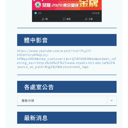
體中影音
https://www.youtube.com/watch?list=PLyj7F-
blDmYxiryAPAqLJLj-
hPMqaUKDK&time_continue=1&v=QFWTd08M8do&embeds_ref
erring_euri=https%3A%2F%2Fwww.ntpehs.ttct.edu.tw%2F&
source_ve_path=Mjg2NjY&feature=emb_logo
各處室公告
各
選取分類
處
室
公
告
最新消息