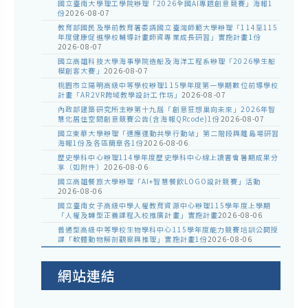
國立臺南大學理工學院辦理「2026全國AI專題創意競賽」海報1
份
2026-08-07
教育部國民及學前教育署委請國立臺灣師範大學辦理「114至115
年度健康促進學校輔導計畫師資專業成長研習」實施計畫1份
2026-08-07
國立高雄科技大學海事學院造船及海洋工程系辦理「2026學生船
模創客大賽」
2026-08-07
桃園市立陽明高級中等學校辦理115學年度第一學期數位前導學校
計畫「AR2VR跨域教學設計工作坊」
2026-08-07
內政部建築研究所主辦第十九屆「創意狂想巢向未來」2026年智
慧化居住空間創意競賽公告(含海報QRcode)1份
2026-08-07
國立東華大學辦理「適應運動共學行動站」第二階段與離島場研習
海報1份及各區簡章各1份
2026-08-06
歷史學科中心辦理114學年度歷史學科中心線上讀書會暑期成果分
享（如附件）
2026-08-06
國立高雄餐旅大學辦理「AI+智慧餐飲LOGO設計競賽」活動
2026-08-06
國立臺南女子高級中學人權教育資源中心辦理115學年度上學期
「人權及轉型正義課程入校推廣計畫」實施計畫
2026-08-06
普通型高級中等學校生物學科中心115學年度能力競賽培訓公開授
課「軟體動物解剖觀察與推理」實施計畫1份
2026-08-06
網站連結