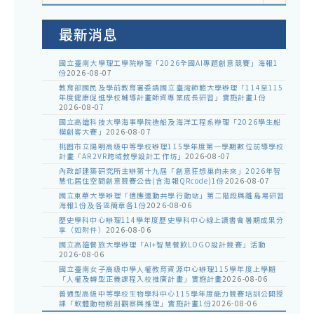
室
公
告
最新消息
國立臺南大學理工學院辦理「2026全國AI專題創意競賽」海報1
份
2026-08-07
教育部國民及學前教育署委請國立臺灣師範大學辦理「114至115
年度健康促進學校輔導計畫師資專業成長研習」實施計畫1份
2026-08-07
國立高雄科技大學海事學院造船及海洋工程系辦理「2026學生船
模創客大賽」
2026-08-07
桃園市立陽明高級中等學校辦理115學年度第一學期數位前導學校
計畫「AR2VR跨域教學設計工作坊」
2026-08-07
內政部建築研究所主辦第十九屆「創意狂想巢向未來」2026年智
慧化居住空間創意競賽公告(含海報QRcode)1份
2026-08-07
國立東華大學辦理「適應運動共學行動站」第二階段與離島場研習
海報1份及各區簡章各1份
2026-08-06
歷史學科中心辦理114學年度歷史學科中心線上讀書會暑期成果分
享（如附件）
2026-08-06
國立高雄餐旅大學辦理「AI+智慧餐飲LOGO設計競賽」活動
2026-08-06
國立臺南女子高級中學人權教育資源中心辦理115學年度上學期
「人權及轉型正義課程入校推廣計畫」實施計畫
2026-08-06
普通型高級中等學校生物學科中心115學年度能力競賽培訓公開授
課「軟體動物解剖觀察與推理」實施計畫1份
2026-08-06