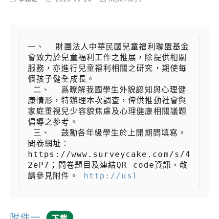
category:
last
author:
modified:
一、  財團法人中華民國兒童福利聯盟基金
會致力於兒童福利工作之推展，除提供相關
服務，亦進行兒童福利相關之研究，期使每
個孩子健全成長。

 二、  爲瞭解我國學生外貌認知與心理健
康情形，特辦理本次調查，俾供推動社會與
家庭重視兒少容貌焦慮及心理健康相關議題
倡導之參考。

 三、  鼓勵各年級學生於上開期間填寫。
問卷網址：
https://www.surveycake.com/s/4
2eP7；問卷題目及連結QR code資訊，敬
請參見附件。 
http://usl
附件一
下載