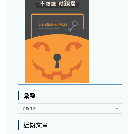
彙整
彙
選取月份
整
近期文章