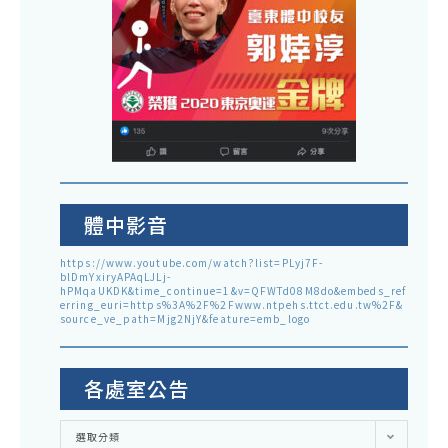
體中影音
https://www.youtube.com/watch?list=PLyj7F-
blDmYxiryAPAqLJLj-
hPMqaUKDK&time_continue=1&v=QFWTd08M8do&embeds_ref
erring_euri=https%3A%2F%2Fwww.ntpehs.ttct.edu.tw%2F&
source_ve_path=Mjg2NjY&feature=emb_logo
各處室公告
各
選取分類
處