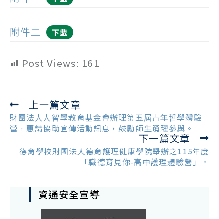
附件二
下載
Post Views:
161
上一篇文章
Read
more
財團法人人智學教育基金會辦理第五屆青年哲學體驗
articles
營，惠請協助宣傳活動訊息，鼓勵師生踴躍參與。
下一篇文章
德育學校財團法人德育護理健康學院舉辦之115年度
「職德育見你-高中護理體驗營」。
資通安全宣導