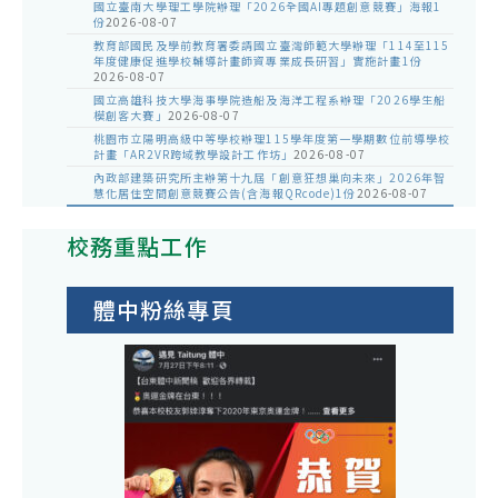
國立臺南大學理工學院辦理「2026全國AI專題創意競賽」海報1
份
2026-08-07
教育部國民及學前教育署委請國立臺灣師範大學辦理「114至115
年度健康促進學校輔導計畫師資專業成長研習」實施計畫1份
2026-08-07
國立高雄科技大學海事學院造船及海洋工程系辦理「2026學生船
模創客大賽」
2026-08-07
桃園市立陽明高級中等學校辦理115學年度第一學期數位前導學校
計畫「AR2VR跨域教學設計工作坊」
2026-08-07
內政部建築研究所主辦第十九屆「創意狂想巢向未來」2026年智
慧化居住空間創意競賽公告(含海報QRcode)1份
2026-08-07
校務重點工作
體中粉絲專頁