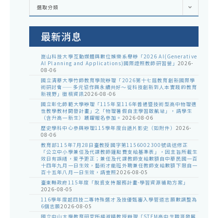
各
選取分類
處
室
公
告
最新消息
崑山科技大學互動媒體與數位娛樂系舉辦「2026 AI(Generative
AI Planning and Applications)國際證照教師研習營」
2026-
08-06
國立清華大學竹師教育學院辦理「2026第十七屆教育創新國際學
術研討會——多元協作與永續共好～從科技創新到人本實踐的教育
新視野」徵稿資訊
2026-08-06
國立彰化師範大學辦理「115年至116年普通暨技術型高中物理適
性教學教材開發計畫」之「物理暑假自主學習啟航站」，請學生
（含升高一新生）踴躍報名參加。
2026-08-06
歷史學科中心參與辦理115學年度台語片影史（如附件）
2026-
08-06
教育部115年7月28日臺教授國字第1156002300號函送修正
「公立中小學兼任及代課教師鐘點費支給基準表」，因主旨所載生
效日有誤繕，爰予更正；兼任及代課教師支給數額自中華民國一百
十四年九月一日生效，藝術才能班外聘兼任教師支給數額下限自一
百十五年八月一日生效，請查照
2026-08-05
臺東縣政府115年度「脫貧支持服務計畫-學習資源補助方案」
2026-08-05
116學年度起四技二專特殊選才及技優甄審入學管道志願數調整為
6個志願
2026-08-05
國立中山大學教育研究所楊淑晴教授辦理「STEM高中生職涯發展