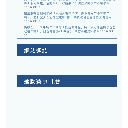
線上系列講座」活動資訊，敬請惠予公告並鼓勵學生踴躍參與
2026-08-05
關臺東縣警察局拍攝「鏡頭背後的陷阱－你以為男生不會被拍
嗎？」防制兒少性剝削微電影1部，請貴校協助宣導並廣為運用
2026-08-05
為辦理115學年度生命教育「模組式課程」與「多元評量與學習歷
程檔案設計」研習計畫(線上共備)，請有興趣教師參與
2026-08-
05
網站連結
運動賽事日曆