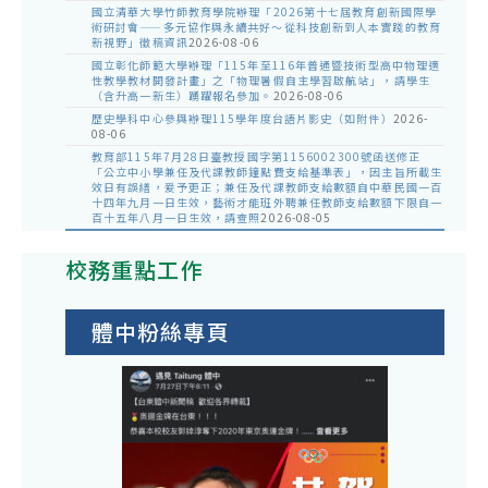
國立清華大學竹師教育學院辦理「2026第十七屆教育創新國際學
術研討會——多元協作與永續共好～從科技創新到人本實踐的教育
新視野」徵稿資訊
2026-08-06
國立彰化師範大學辦理「115年至116年普通暨技術型高中物理適
性教學教材開發計畫」之「物理暑假自主學習啟航站」，請學生
（含升高一新生）踴躍報名參加。
2026-08-06
歷史學科中心參與辦理115學年度台語片影史（如附件）
2026-
08-06
教育部115年7月28日臺教授國字第1156002300號函送修正
「公立中小學兼任及代課教師鐘點費支給基準表」，因主旨所載生
效日有誤繕，爰予更正；兼任及代課教師支給數額自中華民國一百
十四年九月一日生效，藝術才能班外聘兼任教師支給數額下限自一
百十五年八月一日生效，請查照
2026-08-05
校務重點工作
體中粉絲專頁