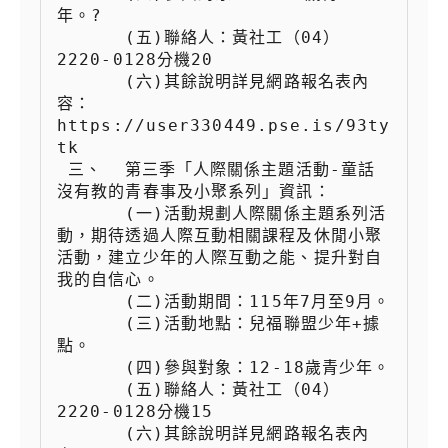
年。?

 　　  (五)聯絡人：黃社工（04）
2220-0128分機20

 　　  (六)其餘說明詳見網路報名表內
容：
https://user330449.pse.is/93ty
tk

 三、  第三季「人際關係主題活動-童話
沒有教的青春事及小聚系列」資訊：

 　　  (一)活動規劃人際關係主題系列活
動，期待透過人際互動相關課程及休閒小聚
活動，建立少年的人際互動之能、提升對自
我的自信心。

 　　  (二)活動期間：115年7月至9月。

 　　  (三)活動地點：兒福聯盟少年+據
點。

 　　  (四)參與對象：12-18歲青少年。

 　　  (五)聯絡人：黃社工（04）
2220-0128分機15

 　　  (六)其餘說明詳見網路報名表內