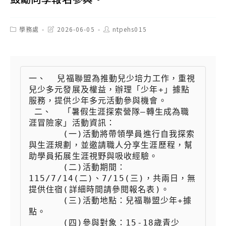
Post
Post
Post
學務處
2026-06-05
ntpehs015
category:
last
author:
modified:
一、  兒福聯盟為推動兒少培力工作，重視
兒少多元發展及權益，辦理「少年+」據點
服務，提供少年多元活動參與機會。

 二、  「暑假生涯探索營隊—轉生成為職
涯冒險家」活動資訊：

 　　  (一)活動將帶領學員進行自我探索
與生涯規劃，並邀請職人分享生涯歷程，幫
助學員拓展生涯視野與吸收經驗。

 　　  (二)活動期間：
115/7/14(二)、7/15(三)，共兩日，無
提供住宿(詳細時間請參閱報名表)。

 　　  (三)活動地點：兒福聯盟少年+據
點。

 　　  (四)參與對象：15-18歲青少