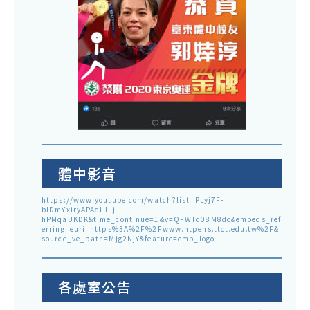
體中影音
https://www.youtube.com/watch?list=PLyj7F-
blDmYxiryAPAqLJLj-
hPMqaUKDK&time_continue=1&v=QFWTd08M8do&embeds_ref
erring_euri=https%3A%2F%2Fwww.ntpehs.ttct.edu.tw%2F&
source_ve_path=Mjg2NjY&feature=emb_logo
各處室公告