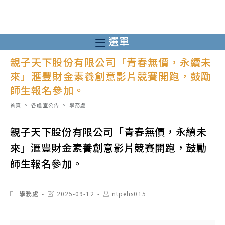
跳
轉
至
選單
主
親子天下股份有限公司「青春無價，永續未
要
來」滙豐財金素養創意影片競賽開跑，鼓勵
內
師生報名參加。
容
首頁
>
各處室公告
>
學務處
親子天下股份有限公司「青春無價，永續未
來」滙豐財金素養創意影片競賽開跑，鼓勵
師生報名參加。
Post
Post
Post
學務處
2025-09-12
ntpehs015
category:
last
author:
modified: