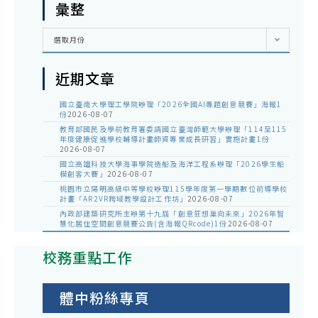
彙整
彙
選取月份
整
近期文章
國立臺南大學理工學院辦理「2026全國AI專題創意競賽」海報1
份
2026-08-07
教育部國民及學前教育署委請國立臺灣師範大學辦理「114至115
年度健康促進學校輔導計畫師資專業成長研習」實施計畫1份
2026-08-07
國立高雄科技大學海事學院造船及海洋工程系辦理「2026學生船
模創客大賽」
2026-08-07
桃園市立陽明高級中等學校辦理115學年度第一學期數位前導學校
計畫「AR2VR跨域教學設計工作坊」
2026-08-07
內政部建築研究所主辦第十九屆「創意狂想巢向未來」2026年智
慧化居住空間創意競賽公告(含海報QRcode)1份
2026-08-07
校務重點工作
體中粉絲專頁