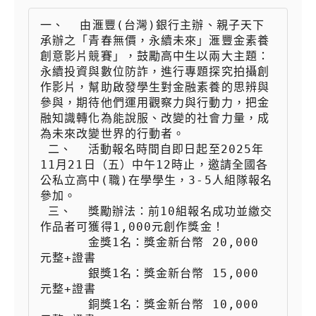
一、  由滙豐(台灣)銀行主辦、親子天下
承辦之「青春無價，永續未來」滙豐金素養
創意影片競賽」，鼓勵高中生以兩大主題：
永續投資與數位防詐，進行專題探究拍攝創
作影片，幫助啟發學生對金融素養的思辨與
參與，期待他們運用觀察力與行動力，把金
融知識轉化為能說服、改變的社會力量，成
為未來改變世界的行動者。

 二、  活動報名時間自即日起至2025年
11月21日（五）中午12時止，邀請全國各
公私立高中(職)在學學生，3-5人組隊報名
參加。

 三、  獎勵辦法：前10組報名成功並繳交
作品者可獲得1,000元創作獎金！

 　　  金獎1名：獎金新台幣 20,000 
元整+證書

 　　  銀獎1名：獎金新台幣 15,000 
元整+證書

 　　  銅獎1名：獎金新台幣 10,000 