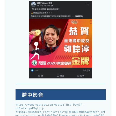
體中影音
https://www.youtube.com/watch?list=PLyj7F-
blDmYxiryAPAqLJLj-
hPMqaUKDK&time_continue=1&v=QFWTd08M8do&embeds_ref
erring_euri=https%3A%2F%2Fwww.ntpehs.ttct.edu.tw%2F&