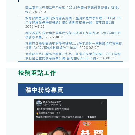
國立臺南大學理工學院辦理「2026全國AI專題創意競賽」海報1
份
2026-08-07
教育部國民及學前教育署委請國立臺灣師範大學辦理「114至115
年度健康促進學校輔導計畫師資專業成長研習」實施計畫1份
2026-08-07
國立高雄科技大學海事學院造船及海洋工程系辦理「2026學生船
模創客大賽」
2026-08-07
桃園市立陽明高級中等學校辦理115學年度第一學期數位前導學校
計畫「AR2VR跨域教學設計工作坊」
2026-08-07
內政部建築研究所主辦第十九屆「創意狂想巢向未來」2026年智
慧化居住空間創意競賽公告(含海報QRcode)1份
2026-08-07
校務重點工作
體中粉絲專頁