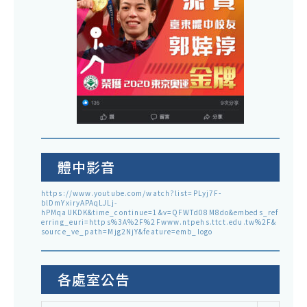
體中影音
https://www.youtube.com/watch?list=PLyj7F-
blDmYxiryAPAqLJLj-
hPMqaUKDK&time_continue=1&v=QFWTd08M8do&embeds_ref
erring_euri=https%3A%2F%2Fwww.ntpehs.ttct.edu.tw%2F&
source_ve_path=Mjg2NjY&feature=emb_logo
各處室公告
各