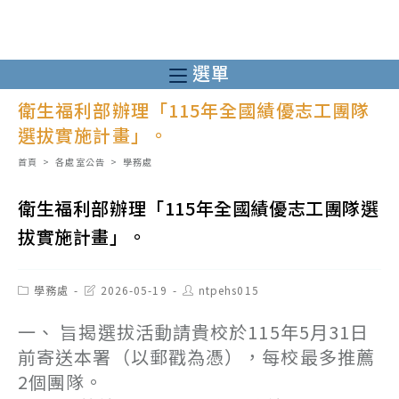
跳
轉
至
選單
主
衛生福利部辦理「115年全國績優志工團隊
要
選拔實施計畫」。
內
容
首頁
>
各處室公告
>
學務處
衛生福利部辦理「115年全國績優志工團隊選
拔實施計畫」。
Post
Post
Post
學務處
2026-05-19
ntpehs015
category:
last
author:
modified:
一、 旨揭選拔活動請貴校於115年5月31日
前寄送本署（以郵戳為憑），每校最多推薦
2個團隊。