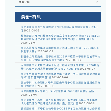
選取分類
處
室
公
告
最新消息
國立臺南大學理工學院辦理「2026全國AI專題創意競賽」海報1
份
2026-08-07
教育部國民及學前教育署委請國立臺灣師範大學辦理「114至115
年度健康促進學校輔導計畫師資專業成長研習」實施計畫1份
2026-08-07
國立高雄科技大學海事學院造船及海洋工程系辦理「2026學生船
模創客大賽」
2026-08-07
桃園市立陽明高級中等學校辦理115學年度第一學期數位前導學校
計畫「AR2VR跨域教學設計工作坊」
2026-08-07
內政部建築研究所主辦第十九屆「創意狂想巢向未來」2026年智
慧化居住空間創意競賽公告(含海報QRcode)1份
2026-08-07
國立東華大學辦理「適應運動共學行動站」第二階段與離島場研習
海報1份及各區簡章各1份
2026-08-06
歷史學科中心辦理114學年度歷史學科中心線上讀書會暑期成果分
享（如附件）
2026-08-06
國立高雄餐旅大學辦理「AI+智慧餐飲LOGO設計競賽」活動
2026-08-06
國立臺南女子高級中學人權教育資源中心辦理115學年度上學期
「人權及轉型正義課程入校推廣計畫」實施計畫
2026-08-06
普通型高級中等學校生物學科中心115學年度能力競賽培訓公開授