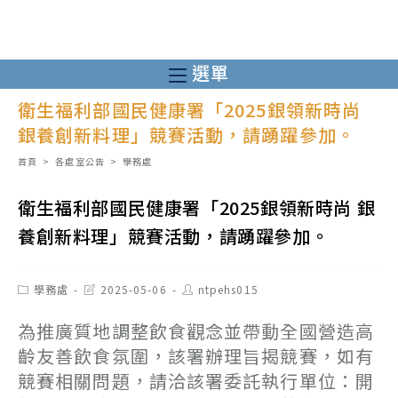
跳
轉
至
選單
主
衛生福利部國民健康署「2025銀領新時尚
要
銀養創新料理」競賽活動，請踴躍參加。
內
容
首頁
>
各處室公告
>
學務處
衛生福利部國民健康署「2025銀領新時尚 銀
養創新料理」競賽活動，請踴躍參加。
Post
Post
Post
學務處
2025-05-06
ntpehs015
category:
last
author:
modified:
為推廣質地調整飲食觀念並帶動全國營造高
齡友善飲食氛圍，該署辦理旨揭競賽，如有
競賽相關問題，請洽該署委託執行單位：開