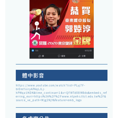
體中影音
https://www.youtube.com/watch?list=PLyj7F-
blDmYxiryAPAqLJLj-
hPMqaUKDK&time_continue=1&v=QFWTd08M8do&embeds_ref
erring_euri=https%3A%2F%2Fwww.ntpehs.ttct.edu.tw%2F&
source_ve_path=Mjg2NjY&feature=emb_logo