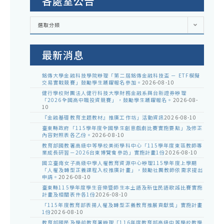
各處室公告
各
選取分類
處
室
公
告
最新消息
銘傳大學金融科技學院辦理「第二屆銘傳金融科技盃 － ETF模擬
交易實戰競賽」鼓勵學生踴躍報名參加。
2026-08-10
健行學校財團法人健行科技大學財務金融系與台新證券辦理
「2026全國高中職投資競賽」，鼓勵學生踴躍報名。
2026-08-
10
『金融基礎教育主題教材』推廣工作坊」活動資訊
2026-08-10
臺東縣政府「115學年度全國學生創意戲劇比賽實施要點」及修正
內容對照表各乙份。
2026-08-10
教育部國教署高級中等學校美術學科中心「115學年度東區教師專
業成長研習－2026台東博覽會參訪」實施計畫1份
2026-08-10
國立臺南女子高級中學人權教育資源中心辦理115學年度上學期
「人權及轉型正義課程入校推廣計畫」，鼓勵社團教師依需求提出
申請。
2026-08-10
臺東縣115學年度學生音樂暨師生本土語及新住民語歌謠比賽實施
計畫及相關表件各1份
2026-08-10
「115年度教育部表揚人權及轉型正義教育推展貢獻獎」實施計畫
1份
2026-08-10
教育部國民及學前教育署辦理「116年度教育部高級中等學校教學