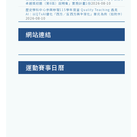
卓越獎初選（第6區）說明會」實施計畫1份
2026-08-10
歷史學科中心參與辦理115學年度當 Quality Teaching 遇見
AI：以QTxAI優化「西方／反西方與全球化」單元為例（如附件）
2026-08-10
網站連結
運動賽事日曆