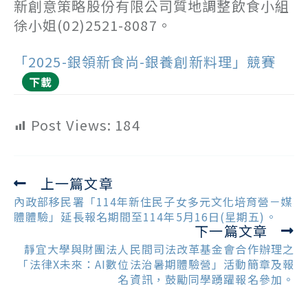
新創意策略股份有限公司質地調整飲食小組
徐小姐(02)2521-8087。
「2025-銀領新食尚-銀養創新料理」競賽
下載
Post Views:
184
上一篇文章
Read
more
內政部移民署「114年新住民子女多元文化培育營－媒
articles
體體驗」延長報名期間至114年5月16日(星期五)。
下一篇文章
靜宜大學與財團法人民間司法改革基金會合作辦理之
「法律X未來：AI數位法治暑期體驗營」活動簡章及報
名資訊，鼓勵同學踴躍報名參加。