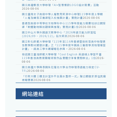
國立高雄餐旅大學辦理「AI+智慧餐飲LOGO設計競賽」活動
2026-08-06
國立臺南女子高級中學人權教育資源中心辦理115學年度上學期
「人權及轉型正義課程入校推廣計畫」實施計畫
2026-08-06
普通型高級中等學校生物學科中心115學年度能力競賽培訓公開授
課「軟體動物解剖觀察與推理」實施計畫1份
2026-08-06
國立中山大學外國語文教學中心「2026年語文能力研習班
(2026/09 ~ 2026/12)」招生資訊
2026-08-06
國立彰化師範大學辦理「115年至116年普通暨技術型高中物理適
性教學教材開發計畫」之「115學年度全國高三暑假學測物理複習
計畫」，請高三學生踴躍報名參與。
2026-08-06
檢送國立臺灣師範大學辦理「Cool English 英語線上學習平臺
115年普技高教案簡報得獎作品實體分享會實施辦法」1份
2026-
08-06
國立高雄大學與泰國朱拉隆功大學合作辦理泰語能力檢定CU-
TFL
2026-08-06
「行政大樓三樓主計室外平台漏水整修一式」擬公開徵求原住民廠
商報價單
2026-08-06
網站連結