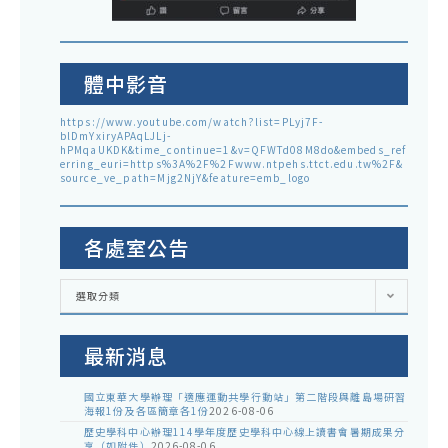
體中影音
https://www.youtube.com/watch?list=PLyj7F-
blDmYxiryAPAqLJLj-
hPMqaUKDK&time_continue=1&v=QFWTd08M8do&embeds_ref
erring_euri=https%3A%2F%2Fwww.ntpehs.ttct.edu.tw%2F&
source_ve_path=Mjg2NjY&feature=emb_logo
各處室公告
各
選取分類
處
室
公
告
最新消息
國立東華大學辦理「適應運動共學行動站」第二階段與離島場研習
海報1份及各區簡章各1份
2026-08-06
歷史學科中心辦理114學年度歷史學科中心線上讀書會暑期成果分
享（如附件）
2026-08-06