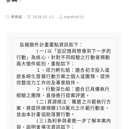
Post
Post
Post
學務處
2026-01-12
ntpehs015
category:
last
author:
modified:
 旨揭徵件計畫重點資訊如下：

 　　  (一)以「從記憶與想像到下一步的
行動」為核心，針對不同經驗之行動者規劃
兩大徵件組別，重點如下：

 　　  １、培力孵化組：適合初次投入或
欲系統化發展行動方案之個人或團隊，提供
完整培力工作坊及專業陪伴。

 　　  ２、行動深化組：適合已具備執行
經驗之團隊，直接進行提案評選。

 　　  (二)資源挹注：獲選之示範執行方
案，將提供總規模150萬元之示範行動金，
並由本計畫協助落實行動。

 　　  (三)為利參與者進一步了解本案內
容，說明會場次資訊如下：
