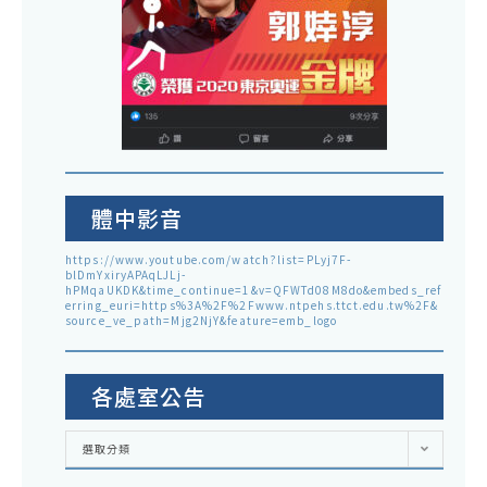
體中影音
https://www.youtube.com/watch?list=PLyj7F-
blDmYxiryAPAqLJLj-
hPMqaUKDK&time_continue=1&v=QFWTd08M8do&embeds_ref
erring_euri=https%3A%2F%2Fwww.ntpehs.ttct.edu.tw%2F&
source_ve_path=Mjg2NjY&feature=emb_logo
各處室公告
各
選取分類
處
室
公