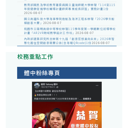
教育部國民及學前教育署委請國立臺灣師範大學辦理「114至115
年度健康促進學校輔導計畫師資專業成長研習」實施計畫1份
2026-08-07
國立高雄科技大學海事學院造船及海洋工程系辦理「2026學生船
模創客大賽」
2026-08-07
桃園市立陽明高級中等學校辦理115學年度第一學期數位前導學校
計畫「AR2VR跨域教學設計工作坊」
2026-08-07
內政部建築研究所主辦第十九屆「創意狂想巢向未來」2026年智
慧化居住空間創意競賽公告(含海報QRcode)1份
2026-08-07
校務重點工作
體中粉絲專頁