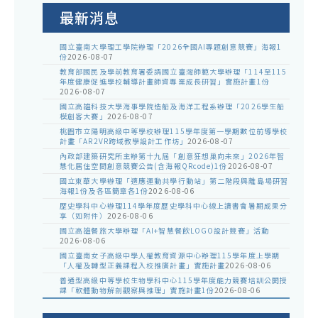
告
最新消息
國立臺南大學理工學院辦理「2026全國AI專題創意競賽」海報1
份
2026-08-07
教育部國民及學前教育署委請國立臺灣師範大學辦理「114至115
年度健康促進學校輔導計畫師資專業成長研習」實施計畫1份
2026-08-07
國立高雄科技大學海事學院造船及海洋工程系辦理「2026學生船
模創客大賽」
2026-08-07
桃園市立陽明高級中等學校辦理115學年度第一學期數位前導學校
計畫「AR2VR跨域教學設計工作坊」
2026-08-07
內政部建築研究所主辦第十九屆「創意狂想巢向未來」2026年智
慧化居住空間創意競賽公告(含海報QRcode)1份
2026-08-07
國立東華大學辦理「適應運動共學行動站」第二階段與離島場研習
海報1份及各區簡章各1份
2026-08-06
歷史學科中心辦理114學年度歷史學科中心線上讀書會暑期成果分
享（如附件）
2026-08-06
國立高雄餐旅大學辦理「AI+智慧餐飲LOGO設計競賽」活動
2026-08-06
國立臺南女子高級中學人權教育資源中心辦理115學年度上學期
「人權及轉型正義課程入校推廣計畫」實施計畫
2026-08-06
普通型高級中等學校生物學科中心115學年度能力競賽培訓公開授
課「軟體動物解剖觀察與推理」實施計畫1份
2026-08-06