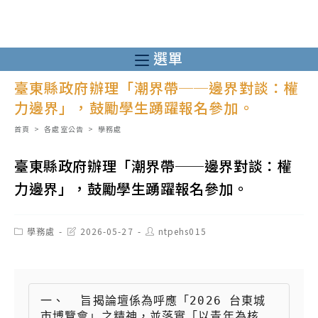
跳
轉
至
選單
主
臺東縣政府辦理「潮界帶──邊界對談：權
要
力邊界」，鼓勵學生踴躍報名參加。
內
容
首頁
>
各處室公告
>
學務處
臺東縣政府辦理「潮界帶──邊界對談：權
力邊界」，鼓勵學生踴躍報名參加。
Post
Post
Post
學務處
2026-05-27
ntpehs015
category:
last
author:
modified:
一、  旨揭論壇係為呼應「2026 台東城
市博覽會」之精神，並落實「以青年為核