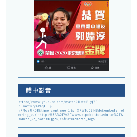
體中影音
https://www.youtube.com/watch?list=PLyj7F-
blDmYxiryAPAqLJLj-
hPMqaUKDK&time_continue=1&v=QFWTd08M8do&embeds_ref
erring_euri=https%3A%2F%2Fwww.ntpehs.ttct.edu.tw%2F&
source_ve_path=Mjg2NjY&feature=emb_logo