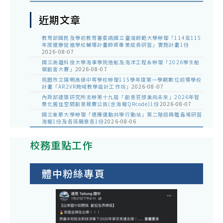
近期文章
教育部國民及學前教育署委請國立臺灣師範大學辦理「114至115
年度健康促進學校輔導計畫師資專業成長研習」實施計畫1份
2026-08-07
國立高雄科技大學海事學院造船及海洋工程系辦理「2026學生船
模創客大賽」
2026-08-07
桃園市立陽明高級中等學校辦理115學年度第一學期數位前導學校
計畫「AR2VR跨域教學設計工作坊」
2026-08-07
內政部建築研究所主辦第十九屆「創意狂想巢向未來」2026年智
慧化居住空間創意競賽公告(含海報QRcode)1份
2026-08-07
國立東華大學辦理「適應運動共學行動站」第二階段與離島場研習
海報1份及各區簡章各1份
2026-08-06
校務重點工作
體中粉絲專頁