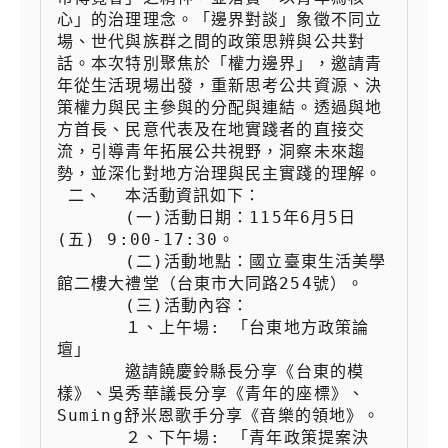
心」的治理理念。「邊界對談」象徵不同立
場、世代與族群之間的政策思辨與公共對
話。本次特別聚焦於「權力邊界」，邀請青
年從生活現場出發，重新思考公共資源、決
策權力與民主參與的分配與連結。透過與地
方首長、民意代表及在地實踐者的直接交
流，引導青年拓展公共視野，洞察未來趨
勢，並深化對地方治理與民主實踐的理解。

 二、  本活動資訊如下：

 　　  (一)活動日期：115年6月5日
(五) 9:00-17:30。

 　　  (二)活動地點：國立臺東生活美學
館二樓大禮堂（台東市大同路254號）。

 　　  (三)活動內容：

 　　  １、上午場: 「台東地方政策論
壇」

 　　  邀請饒慶鈴縣長分享《台東的模
樣》、吳秀華議長分享《青年的座標》、
Suming舒米恩歌手分享《音樂的領地》。

 　　  ２、下午場: 「青年政策提案決