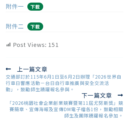
附件一
下載
附件二
下載
Post Views:
151
上一篇文章
Read
more
交通部訂於115年6月1日至6月2日辦理「2026世界自
articles
行車日響應活動－台日自行車推廣與安全交流活
動」，鼓勵師生踴躍報名參與。
下一篇文章
「2026桃園社會企業創業競賽暨第11屆尤努斯獎」競
賽簡章、宣傳海報及宣傳DM電子檔各1份，鼓勵相關
師生及團隊踴躍報名參加。