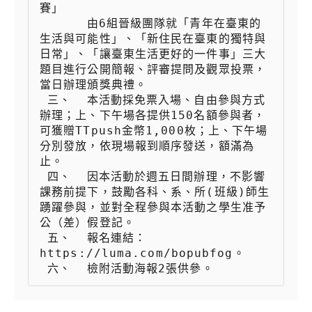
賽」

 　　  由6組晉級團隊就「青年在臺東的
生活與可能性」、「新住民在臺東的獨特與
日常」、「讓臺東生活更好的一件事」三大
題目進行公開簡報、評審提問及觀眾投票，
當日辦理頒獎典禮。

 三、  本活動採免票入場、自由參與方式
辦理；上、下午場各提供150名額參與者，
可獲贈TTpush金幣1,000枚；上、下午場
分別發放，依現場報到順序發送，額滿為
止。

 四、  因本活動於週五日間辦理，不影響
課務前提下，鼓勵各科、系、所(班級)師生
踴躍參與，並對全程參與本活動之學生准予
公（差）假登記。

 五、  報名連結：
https://luma.com/bopubfog。

 六、  檢附活動海報2張供參。