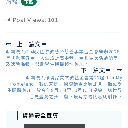
海報
下載
Post Views:
101
上一篇文章
Read
more
財團法人中華民國佛教慈濟慈善事業基金會舉辦2026
articles
年「覺湛舞台－人生設計高中營」台北場次活動簡章
及活動海報，鼓勵學生踴躍報名參加。
下一篇文章
財團法人環境品質文教基金會第22屆「In My
Homeland—我的家園」國際繪畫比賽訊息，鼓勵學
生踴躍參加，於今年8月1日至10月15日投稿，讓世界
看見臺灣之美，留下最有意義的暑期創作。
資通安全宣導