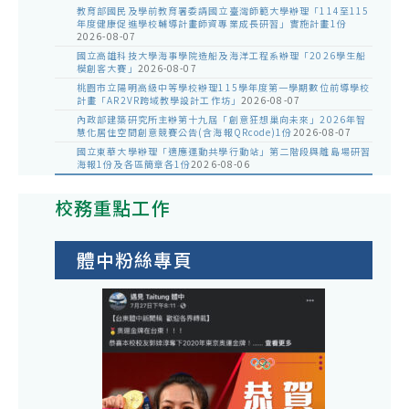
教育部國民及學前教育署委請國立臺灣師範大學辦理「114至115
年度健康促進學校輔導計畫師資專業成長研習」實施計畫1份
2026-08-07
國立高雄科技大學海事學院造船及海洋工程系辦理「2026學生船
模創客大賽」
2026-08-07
桃園市立陽明高級中等學校辦理115學年度第一學期數位前導學校
計畫「AR2VR跨域教學設計工作坊」
2026-08-07
內政部建築研究所主辦第十九屆「創意狂想巢向未來」2026年智
慧化居住空間創意競賽公告(含海報QRcode)1份
2026-08-07
國立東華大學辦理「適應運動共學行動站」第二階段與離島場研習
海報1份及各區簡章各1份
2026-08-06
校務重點工作
體中粉絲專頁