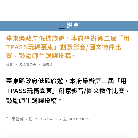
跳
轉
至
選單
主
臺東縣政府低碳旅遊，本府舉辦第二屆「用
要
TPASS玩轉臺東」創意影音/圖文徵件比
內
賽，鼓勵師生踴躍投稿。
容
首頁
>
各處室公告
>
學務處
臺東縣政府低碳旅遊，本府舉辦第二屆「用
TPASS玩轉臺東」創意影音/圖文徵件比賽，
鼓勵師生踴躍投稿。
Post
Post
Post
學務處
2026-06-18
ntpehs015
category:
last
author:
modified: