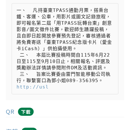
一、  凡持臺東TPASS通勤月票，搭乘台
鐵、客運、公車，用影片或圖文記錄旅程，
即可報名第二屆「用TPASS玩轉台東」創意
影音/圖文徵件比賽，歡迎師生踴躍投稿，
且自即日起開放參賽預先登記，審核通過者
將免費寄送「臺東TPASS紀念版卡片（愛金
卡iCash）」供拍攝使用。

 二、  本屆比賽投稿時間自115年6月22
日至115至9月10日止，相關報名、評選及
獎勵辦法詳情請參閱附件DM及活動資訊。

 三、  旨案比賽委由雷門智能移動公司執
行，聯繫窗口為鄧小姐089-356395。 
http://usl
QR
下載