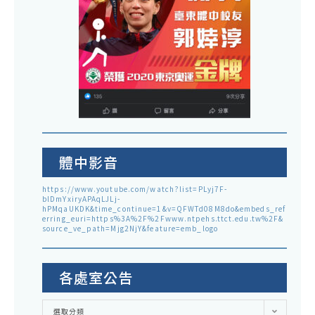
體中影音
https://www.youtube.com/watch?list=PLyj7F-
blDmYxiryAPAqLJLj-
hPMqaUKDK&time_continue=1&v=QFWTd08M8do&embeds_ref
erring_euri=https%3A%2F%2Fwww.ntpehs.ttct.edu.tw%2F&
source_ve_path=Mjg2NjY&feature=emb_logo
各處室公告
各
選取分類
處