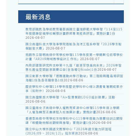
室
公
告
最新消息
教育部國民及學前教育署委請國立臺灣師範大學辦理「114至115
年度健康促進學校輔導計畫師資專業成長研習」實施計畫1份
2026-08-07
國立高雄科技大學海事學院造船及海洋工程系辦理「2026學生船
模創客大賽」
2026-08-07
桃園市立陽明高級中等學校辦理115學年度第一學期數位前導學校
計畫「AR2VR跨域教學設計工作坊」
2026-08-07
內政部建築研究所主辦第十九屆「創意狂想巢向未來」2026年智
慧化居住空間創意競賽公告(含海報QRcode)1份
2026-08-07
國立東華大學辦理「適應運動共學行動站」第二階段與離島場研習
海報1份及各區簡章各1份
2026-08-06
歷史學科中心辦理114學年度歷史學科中心線上讀書會暑期成果分
享（如附件）
2026-08-06
國立高雄餐旅大學辦理「AI+智慧餐飲LOGO設計競賽」活動
2026-08-06
國立臺南女子高級中學人權教育資源中心辦理115學年度上學期
「人權及轉型正義課程入校推廣計畫」實施計畫
2026-08-06
普通型高級中等學校生物學科中心115學年度能力競賽培訓公開授
課「軟體動物解剖觀察與推理」實施計畫1份
2026-08-06
國立中山大學外國語文教學中心「2026年語文能力研習班
(2026/09 ~ 2026/12)」招生資訊
2026-08-06