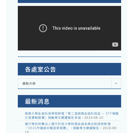
各處室公告
各
選取分類
處
室
公
告
最新消息
銘傳大學金融科技學院辦理「第二屆銘傳金融科技盃 － ETF模擬
交易實戰競賽」鼓勵學生踴躍報名參加。
2026-08-10
健行學校財團法人健行科技大學財務金融系與台新證券辦理
「2026全國高中職投資競賽」，鼓勵學生踴躍報名。
2026-08-
10