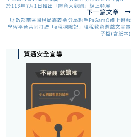
articles
於113年7月1日推出「體育大觀園」線上特展
下一篇文章
財政部南區國稅局嘉義縣分局聯手PaGamO線上遊戲
學習平台共同打造「e稅探險記」租稅教育遊戲文宣電
子檔(含紙本)
資通安全宣導