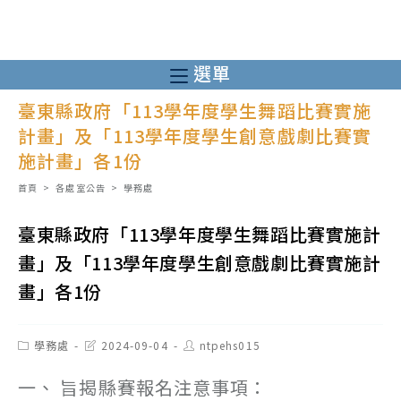
跳
轉
至
選單
主
臺東縣政府「113學年度學生舞蹈比賽實施
要
計畫」及「113學年度學生創意戲劇比賽實
內
施計畫」各1份
容
首頁
>
各處室公告
>
學務處
臺東縣政府「113學年度學生舞蹈比賽實施計
畫」及「113學年度學生創意戲劇比賽實施計
畫」各1份
Post
Post
Post
學務處
2024-09-04
ntpehs015
category:
last
author:
modified:
一、 旨揭縣賽報名注意事項：