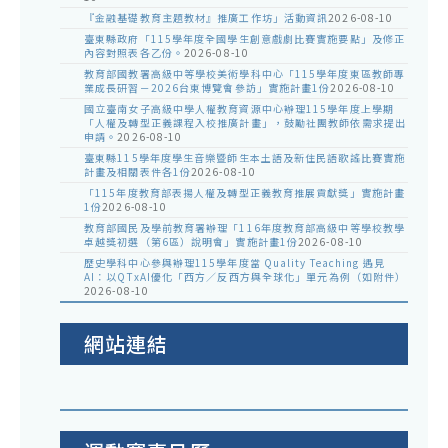
『金融基礎教育主題教材』推廣工作坊」活動資訊
2026-08-10
臺東縣政府「115學年度全國學生創意戲劇比賽實施要點」及修正
內容對照表各乙份。
2026-08-10
教育部國教署高級中等學校美術學科中心「115學年度東區教師專
業成長研習－2026台東博覽會參訪」實施計畫1份
2026-08-10
國立臺南女子高級中學人權教育資源中心辦理115學年度上學期
「人權及轉型正義課程入校推廣計畫」，鼓勵社團教師依需求提出
申請。
2026-08-10
臺東縣115學年度學生音樂暨師生本土語及新住民語歌謠比賽實施
計畫及相關表件各1份
2026-08-10
「115年度教育部表揚人權及轉型正義教育推展貢獻獎」實施計畫
1份
2026-08-10
教育部國民及學前教育署辦理「116年度教育部高級中等學校教學
卓越獎初選（第6區）說明會」實施計畫1份
2026-08-10
歷史學科中心參與辦理115學年度當 Quality Teaching 遇見
AI：以QTxAI優化「西方／反西方與全球化」單元為例（如附件）
2026-08-10
網站連結