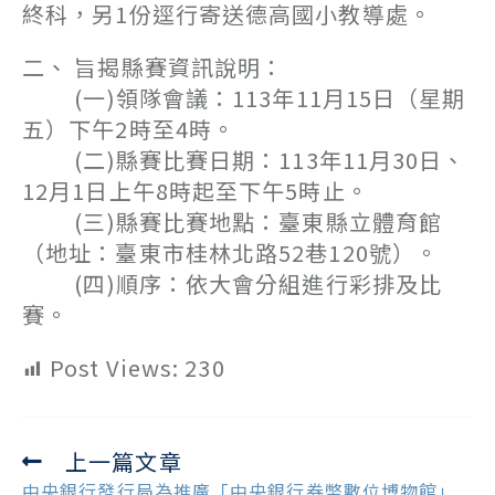
終科，另1份逕行寄送德高國小教導處。
二、 旨揭縣賽資訊說明：
(一)領隊會議：113年11月15日（星期
五）下午2時至4時。
(二)縣賽比賽日期：113年11月30日、
12月1日上午8時起至下午5時止。
(三)縣賽比賽地點：臺東縣立體育館
（地址：臺東市桂林北路52巷120號）。
(四)順序：依大會分組進行彩排及比
賽。
Post Views:
230
上一篇文章
Read
more
中央銀行發行局為推廣「中央銀行券幣數位博物館」