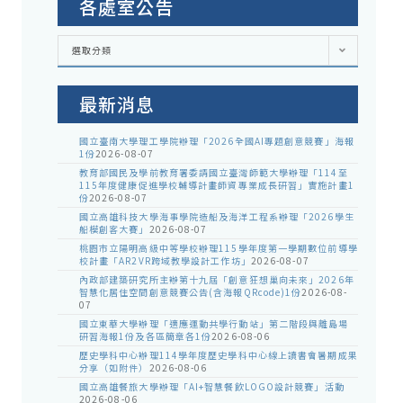
各處室公告
各
選取分類
處
室
公
告
最新消息
國立臺南大學理工學院辦理「2026全國AI專題創意競賽」海報
1份
2026-08-07
教育部國民及學前教育署委請國立臺灣師範大學辦理「114至
115年度健康促進學校輔導計畫師資專業成長研習」實施計畫1
份
2026-08-07
國立高雄科技大學海事學院造船及海洋工程系辦理「2026學生
船模創客大賽」
2026-08-07
桃園市立陽明高級中等學校辦理115學年度第一學期數位前導學
校計畫「AR2VR跨域教學設計工作坊」
2026-08-07
內政部建築研究所主辦第十九屆「創意狂想巢向未來」2026年
智慧化居住空間創意競賽公告(含海報QRcode)1份
2026-08-
07
國立東華大學辦理「適應運動共學行動站」第二階段與離島場
研習海報1份及各區簡章各1份
2026-08-06
歷史學科中心辦理114學年度歷史學科中心線上讀書會暑期成果
分享（如附件）
2026-08-06
國立高雄餐旅大學辦理「AI+智慧餐飲LOGO設計競賽」活動
2026-08-06