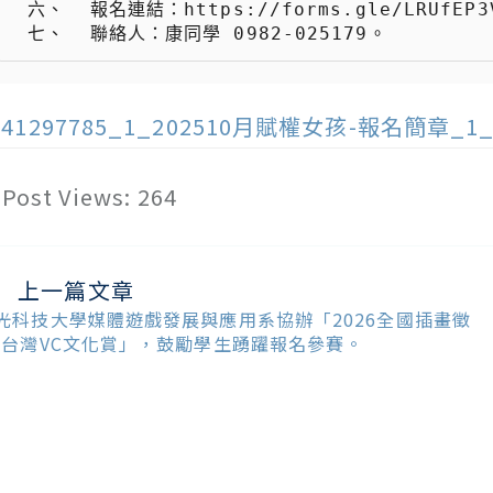
 六、  報名連結：https://forms.gle/LRUfEP3VP8TeQvMQ9。

 七、  聯絡人：康同學 0982-025179。
141297785_1_202510月賦權女孩-報名簡章_1_2
Post Views:
264
上一篇文章
ead
ore
光科技大學媒體遊戲發展與應用系協辦「2026全國插畫徵
ticles
-台灣VC文化賞」，鼓勵學生踴躍報名參賽。