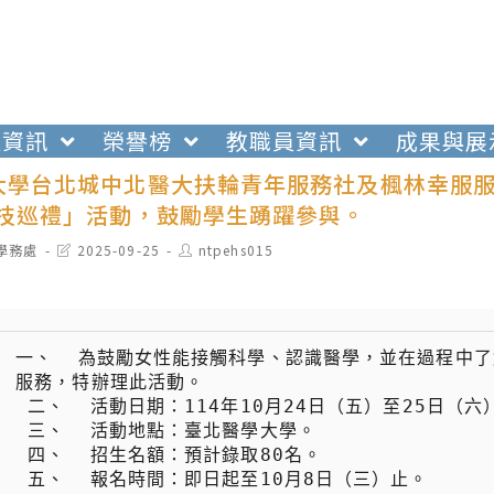
生資訊
榮譽榜
教職員資訊
成果與展
大學台北城中北醫大扶輪青年服務社及楓林幸服服
科技巡禮」活動，鼓勵學生踴躍參與。
t
Post
Post
學務處
2025-09-25
ntpehs015
egory:
last
author:
modified:
一、  為鼓勵女性能接觸科學、認識醫學，並在過程中
服務，特辦理此活動。

 二、  活動日期：114年10月24日（五）至25日（六）。

 三、  活動地點：臺北醫學大學。

 四、  招生名額：預計錄取80名。

 五、  報名時間：即日起至10月8日（三）止。
