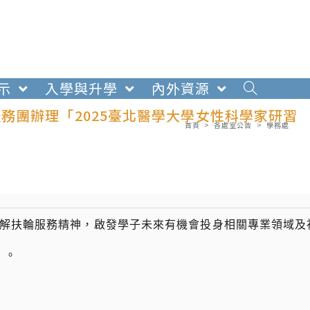
示
入學與升學
內外資源
務團辦理「2025臺北醫學大學女性科學家研習
首頁
>
各處室公告
>
學務處
了解扶輪服務精神，啟發學子未來有機會投身相關專業領域及