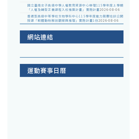
國立臺南女子高級中學人權教育資源中心辦理115學年度上學期
「人權及轉型正義課程入校推廣計畫」實施計畫
2026-08-06
普通型高級中等學校生物學科中心115學年度能力競賽培訓公開
授課「軟體動物解剖觀察與推理」實施計畫1份
2026-08-06
網站連結
運動賽事日曆