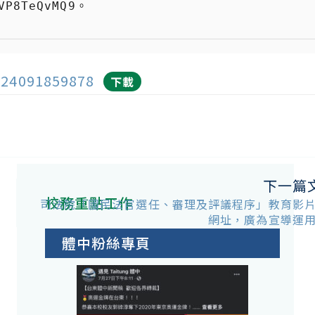
4091859878
下載
下一篇
校務重點工作
司法院「國民法官選任、審理及評議程序」教育影
網址，廣為宣導運
體中粉絲專頁