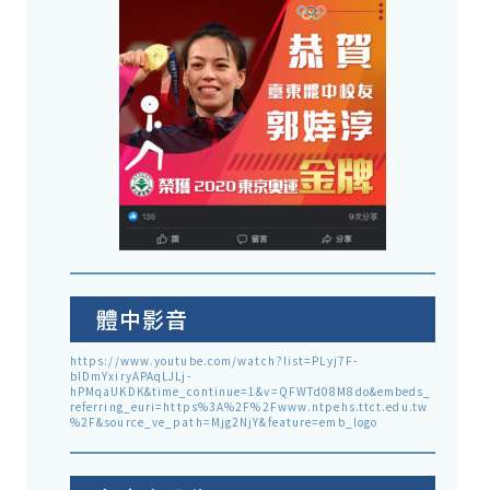
體中影音
https://www.youtube.com/watch?list=PLyj7F-
blDmYxiryAPAqLJLj-
hPMqaUKDK&time_continue=1&v=QFWTd08M8do&embeds_
referring_euri=https%3A%2F%2Fwww.ntpehs.ttct.edu.tw
%2F&source_ve_path=Mjg2NjY&feature=emb_logo