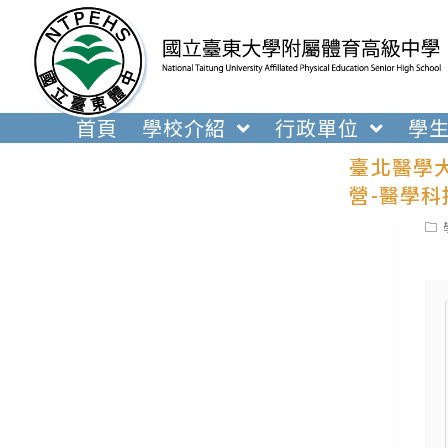
跳
轉
至
主
要
首頁
學校介紹
行政單位
學
內
臺北醫學
容
營-醫學
Pos
cat