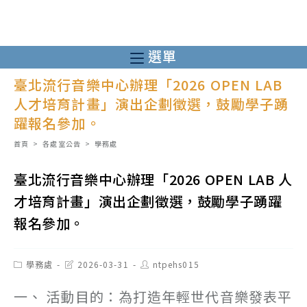
跳
轉
至
選單
主
臺北流行音樂中心辦理「2026 OPEN LAB
要
人才培育計畫」演出企劃徵選，鼓勵學子踴
內
躍報名參加。
容
首頁
>
各處室公告
>
學務處
臺北流行音樂中心辦理「2026 OPEN LAB 人
才培育計畫」演出企劃徵選，鼓勵學子踴躍
報名參加。
Post
Post
Post
學務處
2026-03-31
ntpehs015
category:
last
author:
modified:
一、 活動目的：為打造年輕世代音樂發表平