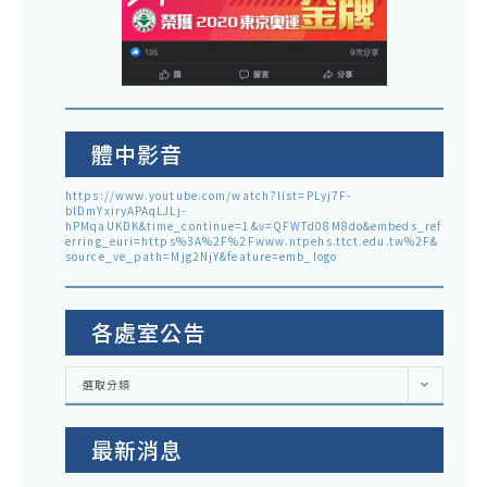
體中影音
https://www.youtube.com/watch?list=PLyj7F-
blDmYxiryAPAqLJLj-
hPMqaUKDK&time_continue=1&v=QFWTd08M8do&embeds_ref
erring_euri=https%3A%2F%2Fwww.ntpehs.ttct.edu.tw%2F&
source_ve_path=Mjg2NjY&feature=emb_logo
各處室公告
各
選取分類
處
室
公
告
最新消息