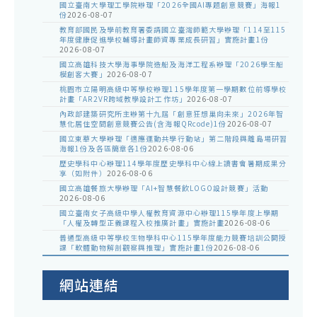
國立臺南大學理工學院辦理「2026全國AI專題創意競賽」海報1
份
2026-08-07
教育部國民及學前教育署委請國立臺灣師範大學辦理「114至115
年度健康促進學校輔導計畫師資專業成長研習」實施計畫1份
2026-08-07
國立高雄科技大學海事學院造船及海洋工程系辦理「2026學生船
模創客大賽」
2026-08-07
桃園市立陽明高級中等學校辦理115學年度第一學期數位前導學校
計畫「AR2VR跨域教學設計工作坊」
2026-08-07
內政部建築研究所主辦第十九屆「創意狂想巢向未來」2026年智
慧化居住空間創意競賽公告(含海報QRcode)1份
2026-08-07
國立東華大學辦理「適應運動共學行動站」第二階段與離島場研習
海報1份及各區簡章各1份
2026-08-06
歷史學科中心辦理114學年度歷史學科中心線上讀書會暑期成果分
享（如附件）
2026-08-06
國立高雄餐旅大學辦理「AI+智慧餐飲LOGO設計競賽」活動
2026-08-06
國立臺南女子高級中學人權教育資源中心辦理115學年度上學期
「人權及轉型正義課程入校推廣計畫」實施計畫
2026-08-06
普通型高級中等學校生物學科中心115學年度能力競賽培訓公開授
課「軟體動物解剖觀察與推理」實施計畫1份
2026-08-06
網站連結