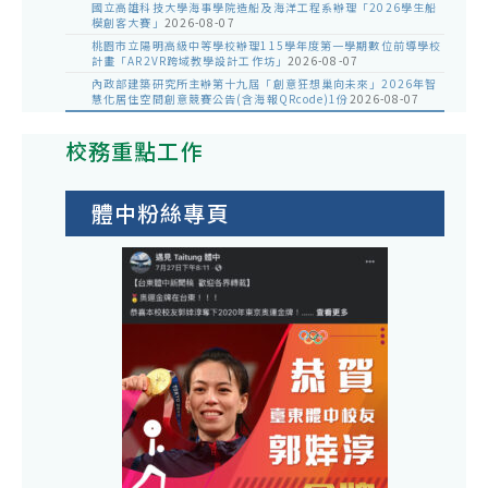
國立高雄科技大學海事學院造船及海洋工程系辦理「2026學生船
模創客大賽」
2026-08-07
桃園市立陽明高級中等學校辦理115學年度第一學期數位前導學校
計畫「AR2VR跨域教學設計工作坊」
2026-08-07
內政部建築研究所主辦第十九屆「創意狂想巢向未來」2026年智
慧化居住空間創意競賽公告(含海報QRcode)1份
2026-08-07
校務重點工作
體中粉絲專頁