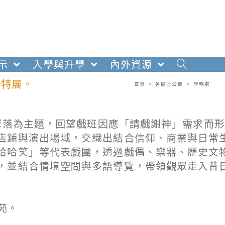
示
入學與升學
內外資源
》特展。
首頁
>
各處室公告
>
學務處
業聚落為主題，回望戲班因應「請戲謝神」需求而
店鋪與演出場域，交織出結合信仰、商業與日常
哈哈笑」等代表戲團，透過戲偶、樂器、歷史文
，並結合情境空間與多語導覽，帶領觀眾走入昔
苑。