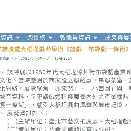
生資訊
榮譽榜
教職員資訊
成果與展
文推廣處大稻埕戲苑舉辦《請戲─布袋戲一條街
t
Post
Post
學務處
2026-04-09
ntpehs015
egory:
last
author:
modified:
、 該特展以1950年代大稻埕涼州街布袋戲產
文化。當時戲團於商家設立聯絡處，串聯茶室、
化網絡。展覽聚焦「亦宛然」、「小西園」與「
聲音資料，呈現請戲過程與舞臺內外之產業樣貌
戲一條街」，感受大稻埕戲曲風華與城市記憶。
、 展覽資訊如下：
一)主辦單位：臺北市藝文推廣處、大稻埕戲
二)策展單位：八識文創發展有限公司。