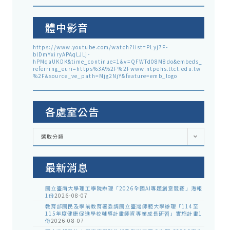
體中影音
https://www.youtube.com/watch?list=PLyj7F-
blDmYxiryAPAqLJLj-
hPMqaUKDK&time_continue=1&v=QFWTd08M8do&embeds_
referring_euri=https%3A%2F%2Fwww.ntpehs.ttct.edu.tw
%2F&source_ve_path=Mjg2NjY&feature=emb_logo
各處室公告
各
選取分類
處
室
公
告
最新消息
國立臺南大學理工學院辦理「2026全國AI專題創意競賽」海報
1份
2026-08-07
教育部國民及學前教育署委請國立臺灣師範大學辦理「114至
115年度健康促進學校輔導計畫師資專業成長研習」實施計畫1
份
2026-08-07