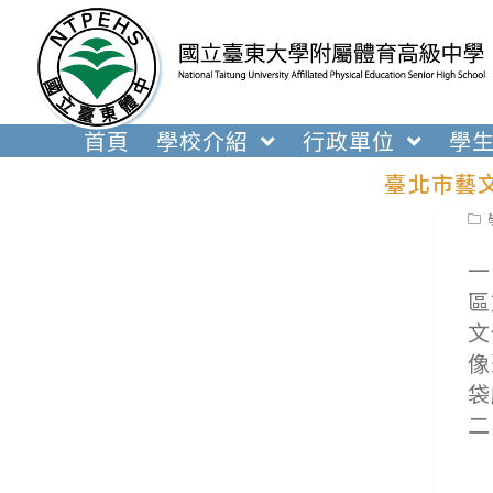
跳
轉
至
主
要
首頁
學校介紹
行政單位
學
內
臺北市藝
容
Pos
cat
一
區
文
像
袋
二
(
(