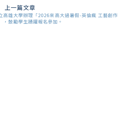
上一篇文章
ead
ore
立高雄大學辦理「2026來高大過暑假-英倫瘋 工藝創作
ticles
」，鼓勵學生踴躍報名參加。