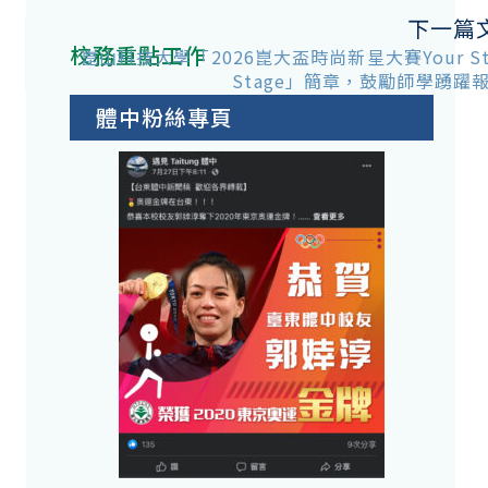
下一篇
校務重點工作
崑山科技大學「2026崑大盃時尚新星大賽Your Styl
Stage」簡章，鼓勵師學踴躍
體中粉絲專頁