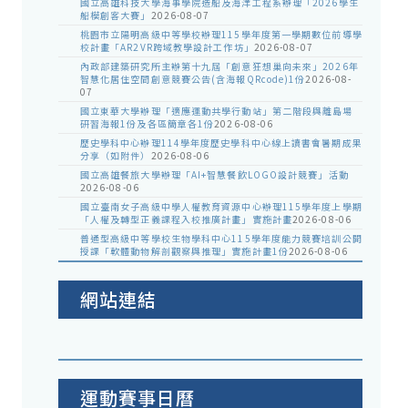
國立高雄科技大學海事學院造船及海洋工程系辦理「2026學生
船模創客大賽」
2026-08-07
桃園市立陽明高級中等學校辦理115學年度第一學期數位前導學
校計畫「AR2VR跨域教學設計工作坊」
2026-08-07
內政部建築研究所主辦第十九屆「創意狂想巢向未來」2026年
智慧化居住空間創意競賽公告(含海報QRcode)1份
2026-08-
07
國立東華大學辦理「適應運動共學行動站」第二階段與離島場
研習海報1份及各區簡章各1份
2026-08-06
歷史學科中心辦理114學年度歷史學科中心線上讀書會暑期成果
分享（如附件）
2026-08-06
國立高雄餐旅大學辦理「AI+智慧餐飲LOGO設計競賽」活動
2026-08-06
國立臺南女子高級中學人權教育資源中心辦理115學年度上學期
「人權及轉型正義課程入校推廣計畫」實施計畫
2026-08-06
普通型高級中等學校生物學科中心115學年度能力競賽培訓公開
授課「軟體動物解剖觀察與推理」實施計畫1份
2026-08-06
網站連結
運動賽事日曆