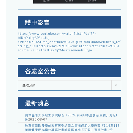
體中影音
https://www.youtube.com/watch?list=PLyj7F-
blDmYxiryAPAqLJLj-
hPMqaUKDK&time_continue=1&v=QFWTd08M8do&embeds_ref
erring_euri=https%3A%2F%2Fwww.ntpehs.ttct.edu.tw%2F&
source_ve_path=Mjg2NjY&feature=emb_logo
各處室公告
各
選取分類
處
室
公
告
最新消息
國立臺南大學理工學院辦理「2026全國AI專題創意競賽」海報1
份
2026-08-07
教育部國民及學前教育署委請國立臺灣師範大學辦理「114至115
年度健康促進學校輔導計畫師資專業成長研習」實施計畫1份