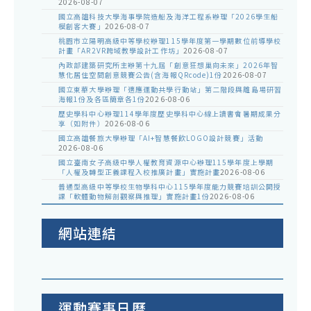
2026-08-07
國立高雄科技大學海事學院造船及海洋工程系辦理「2026學生船
模創客大賽」
2026-08-07
桃園市立陽明高級中等學校辦理115學年度第一學期數位前導學校
計畫「AR2VR跨域教學設計工作坊」
2026-08-07
內政部建築研究所主辦第十九屆「創意狂想巢向未來」2026年智
慧化居住空間創意競賽公告(含海報QRcode)1份
2026-08-07
國立東華大學辦理「適應運動共學行動站」第二階段與離島場研習
海報1份及各區簡章各1份
2026-08-06
歷史學科中心辦理114學年度歷史學科中心線上讀書會暑期成果分
享（如附件）
2026-08-06
國立高雄餐旅大學辦理「AI+智慧餐飲LOGO設計競賽」活動
2026-08-06
國立臺南女子高級中學人權教育資源中心辦理115學年度上學期
「人權及轉型正義課程入校推廣計畫」實施計畫
2026-08-06
普通型高級中等學校生物學科中心115學年度能力競賽培訓公開授
課「軟體動物解剖觀察與推理」實施計畫1份
2026-08-06
網站連結
運動賽事日曆