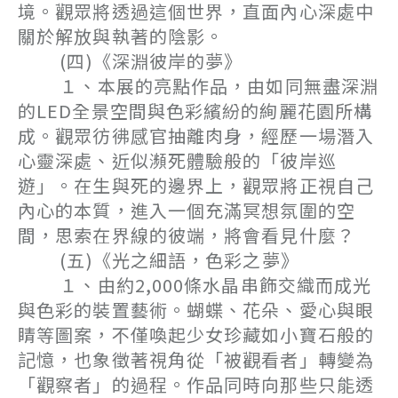
境。觀眾將透過這個世界，直面內心深處中
關於解放與執著的陰影。
(四)《深淵彼岸的夢》
１、本展的亮點作品，由如同無盡深淵
的LED全景空間與色彩繽紛的絢麗花園所構
成。觀眾彷彿感官抽離肉身，經歷一場潛入
心靈深處、近似瀕死體驗般的「彼岸巡
遊」。在生與死的邊界上，觀眾將正視自己
內心的本質，進入一個充滿冥想氛圍的空
間，思索在界線的彼端，將會看見什麼？
(五)《光之細語，色彩之夢》
１、由約2,000條水晶串飾交織而成光
與色彩的裝置藝術。蝴蝶、花朵、愛心與眼
睛等圖案，不僅喚起少女珍藏如小寶石般的
記憶，也象徵著視角從「被觀看者」轉變為
「觀察者」的過程。作品同時向那些只能透