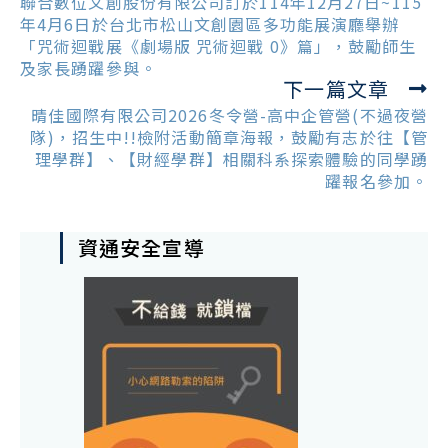
more
聯合數位文創股份有限公司訂於114年12月27日~115
articles
年4月6日於台北市松山文創園區多功能展演廳舉辦
「咒術迴戰展《劇場版 咒術迴戰 0》篇」，鼓勵師生
及家長踴躍參與。
下一篇文章
晴佳國際有限公司2026冬令營-高中企管營(不過夜營
隊)，招生中!!檢附活動簡章海報，鼓勵有志於往【管
理學群】、【財經學群】相關科系探索體驗的同學踴
躍報名參加。
資通安全宣導