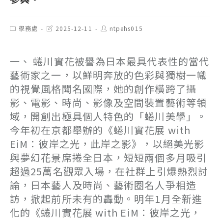
Post
Post
Post
學務處
2025-12-11
ntpehs015
category:
last
author:
modified:
一、 蜷川實花被譽為日本最具代表性的當代
藝術家之一，以鮮明奔放的色彩與獨樹一幟
的視覺風格聞名國際，她的創作橫跨了攝
影、電影、時尚、影像及空間裝置藝術等領
域，開創出極具個人特色的「蜷川美學」。
今年初在京都舉辦的《蜷川實花展 with
EiM：彼岸之光，此岸之影》，以絕美光影
與夢幻花景席捲全日本，短短兩個多月吸引
超過25萬名觀眾入場，在社群上引爆熱烈討
論，日本藝人及時尚、藝術圈名人爭相造
訪，掀起前所未有的轟動。明年1月全新進
化的《蜷川實花展 with EiM：彼岸之光，