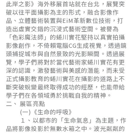
此岸之影》海外移展首站就在台北，展覽突
破以往平面攝影為主的形式，融合影像作
品、立體藝術裝置與EiM革新數位技術，打
造出虛實交錯的沉浸式藝術空間。被譽為
「色彩魔法師」的蜷川實花堅持以真實拍攝
影像創作，不倚賴電腦CG生成視覺，透過鏡
頭捕捉城市與自然景致的光影瞬間。透過展
覽，學子們將對於當代藝術家蜷川實花有更
深的認識，激發藝術與美感的潛能，而未受
正式攝影教育的蜷川實花在攝影的道路上不
斷突破蛻變最終取得成功的經歷，也能帶給
學子們在各領域勇於挑戰自我的精神。
二、 展區亮點
(一)《生命的呼吸》
１、以都市的「生命氣息」為主題，作
品將影像投影於無數水箱之中。波光粼粼的