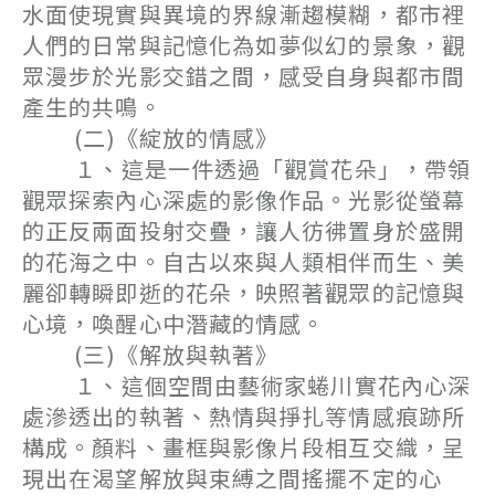
水面使現實與異境的界線漸趨模糊，都市裡
人們的日常與記憶化為如夢似幻的景象，觀
眾漫步於光影交錯之間，感受自身與都市間
產生的共鳴。
(二)《綻放的情感》
１、這是一件透過「觀賞花朵」，帶領
觀眾探索內心深處的影像作品。光影從螢幕
的正反兩面投射交疊，讓人彷彿置身於盛開
的花海之中。自古以來與人類相伴而生、美
麗卻轉瞬即逝的花朵，映照著觀眾的記憶與
心境，喚醒心中潛藏的情感。
(三)《解放與執著》
１、這個空間由藝術家蜷川實花內心深
處滲透出的執著、熱情與掙扎等情感痕跡所
構成。顏料、畫框與影像片段相互交織，呈
現出在渴望解放與束縛之間搖擺不定的心