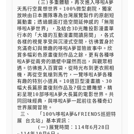
 　　  (三)多重體驗，再次進入哆啦A夢
天馬行空異想世界。100%微型劇院，獨家
放映由日本團隊專為台灣展覽製作的原創短
篇動畫；透過鏡面打造空間延伸感的「無限
哆啦A夢世界」，及結合3D光雕投影漫畫單
行本的「大雄的互動漫畫閱讀房間」，各式
各樣的視覺享受與沉浸式空間，彷彿置身於
充滿奇幻與樂趣的哆啦A夢冒險故事中。欣
賞多幅彩色原畫復刻作品之餘，更有各種哆
啦A夢從兩旁的牆壁中躍然而出，與觀眾相
遇。彷彿進入百寶袋，從時光布到更衣照相
機，再從空氣槍到馬竹，一覽哆啦A夢各種
有趣的特別小道具。10道巨型漫畫牆、30
幅大長篇原畫復刻作品及7個立體雕塑，精
彩呈現10部哆啦A夢大長篇的電影世界。共
同回味經典，與哆啦A夢一起前往各種奇幻
世界展開冒險。

 三、  「100%哆啦A夢&FRIENDS巡迴特
展 台北站」基本資訊：

 　　  (一)展覽時間：114年6月28日
~114年10月6日。
