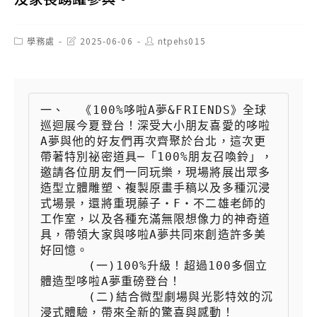
Post
Post
Post
學務處
2025-06-06
ntpehs015
category:
last
author:
modified:
一、  《100%哆啦A夢&FRIENDS》全球
巡迴展今夏登台！深受大小朋友喜愛的哆啦
A夢與他的好友們再次齊聚於台北，這次更
帶著特別祕密道具─「100%朋友召喚鈴」，
邀請各位朋友們一同玩樂，現場將展出眾多
造型立體雕塑、複製原畫手稿以及多種沉浸
式場景，還將重現藤子・F・不二雄老師的
工作室，以及各種充滿無限想像力的神奇道
具，帶領大家與哆啦A夢共同來創造許多美
好回憶。

 　　  (一)100%升級！超過100多個立
體造型哆啦A夢重磅登台！

 　　  (二)結合微型劇場與光影特效的沉
浸式體驗，帶來全新的驚喜與感動！
