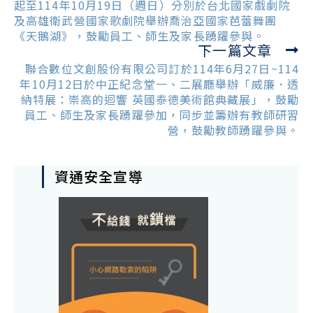
articles
起至114年10月19日（週日）分別於台北國家戲劇院
及高雄衛武營國家歌劇院舉辦喬治亞國家芭蕾舞團
《天鵝湖》，鼓勵員工、師生及家長踴躍參與。
下一篇文章
聯合數位文創股份有限公司訂於114年6月27日~114
年10月12日於中正紀念堂一、二展廳舉辦「威廉．透
納特展：崇高的迴響 英國泰德美術館典藏展」，鼓勵
員工、師生及家長踴躍參加，同步並籌辦有教師研習
營，鼓勵教師踴躍參與。
資通安全宣導