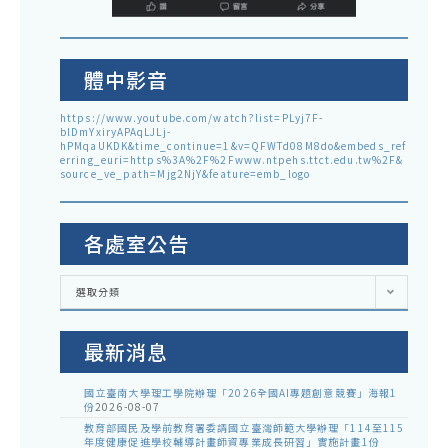
體中影音
https://www.youtube.com/watch?list=PLyj7F-
blDmYxiryAPAqLJLj-
hPMqaUKDK&time_continue=1&v=QFWTd08M8do&embeds_ref
erring_euri=https%3A%2F%2Fwww.ntpehs.ttct.edu.tw%2F&
source_ve_path=Mjg2NjY&feature=emb_logo
各處室公告
各
選取分類
處
室
公
告
最新消息
國立臺南大學理工學院辦理「2026全國AI專題創意競賽」海報1
份
2026-08-07
教育部國民及學前教育署委請國立臺灣師範大學辦理「114至115
年度健康促進學校輔導計畫師資專業成長研習」實施計畫1份