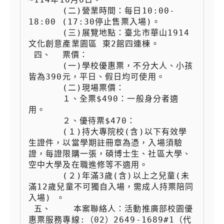
 　　  (二)營業時間：每日10:00-
18:00 (17:30停止售票入場)。

 　　  (三)展覽地點：臺北市華山1914
文化創意產業園區 東2館四連棟。

 四、  票價：

 　　  (一)學校優惠票，不分大人、小孩
皆為390元，平日、假日均可使用。

 　　  (二)現場票價：

 　　  １、全票$490：一般身分者適
用。

 　　  ２、優待票$470：

 　　  (１)持大專院校(含)以下有效學
生證件，以當學期註冊章為憑，入場須驗
證，每證限購一張，碩博士生、社區大學、
空中大學及在職進修等不適用。

 　　  (２)年滿3歲(含)以上之兒童(未
滿12歲兒童不可獨自入場，需成人持票陪同
入場) 。

 五、    本案聯絡人：活動推廣部校園優
惠票服務專線:（02）2649-1689#1（代