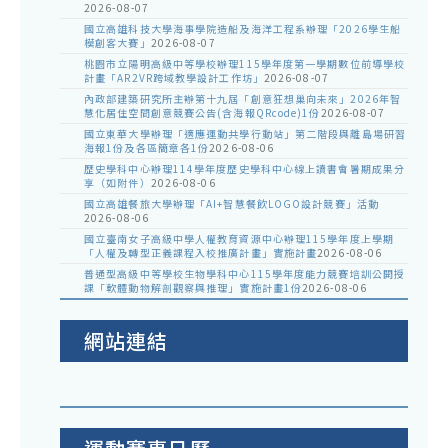
2026-08-07
國立高雄科技大學海事學院造船及海洋工程系辦理「2026學生船
模創客大賽」
2026-08-07
桃園市立陽明高級中等學校辦理115學年度第一學期數位前導學校
計畫「AR2VR跨域教學設計工作坊」
2026-08-07
內政部建築研究所主辦第十九屆「創意狂想巢向未來」2026年智
慧化居住空間創意競賽公告(含海報QRcode)1份
2026-08-07
國立東華大學辦理「適應運動共學行動站」第二階段與離島場研習
海報1份及各區簡章各1份
2026-08-06
歷史學科中心辦理114學年度歷史學科中心線上讀書會暑期成果分
享（如附件）
2026-08-06
國立高雄餐旅大學辦理「AI+智慧餐飲LOGO設計競賽」活動
2026-08-06
國立臺南女子高級中學人權教育資源中心辦理115學年度上學期
「人權及轉型正義課程入校推廣計畫」實施計畫
2026-08-06
普通型高級中等學校生物學科中心115學年度能力競賽培訓公開授
課「軟體動物解剖觀察與推理」實施計畫1份
2026-08-06
網站連結