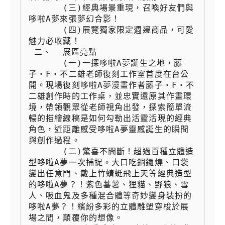
 　　  (三)經典場景重現，召喚好友們與
哆啦A夢來張夢幻合影！

 　　  (四)展覽獨家限定週邊商品，可愛
魅力必收藏！

 二、  展區亮點

 　　  (一)一探哆啦A夢誕生之地，藤
子・F・不二雄老師復刻工作室首度在台公
開。現場復刻哆啦A夢漫畫作者藤子・F・不
二雄創作時的工作桌，並忠實還原其作畫環
境，帶領觀眾從老師視角出發，探索簡單流
暢的描繪線稿是如何勾勒出活靈活現的經典
角色，近距離感受哆啦A夢靈感誕生的瞬間
與創作過程。

 　　  (二)驚喜不間斷！超過百種立體造
型哆啦A夢一次捕捉。大口吃銅鑼燒、口袋
變出任意門、戴上竹蜻蜓飛上天等經典造型
的哆啦A夢？！紫色蕃薯、狸貓、野狼、雪
人、吸血鬼及多種混合體等奇妙變身裝扮的
哆啦A夢？！繽紛多彩的立體雕塑穿梭於展
場之間，顛覆你的想像。
