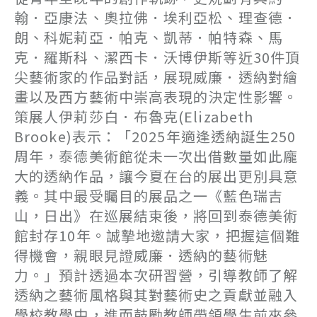
翰．亞康法、奧拉佛．埃利亞松、理查德．
朗、科妮莉亞．帕克、凱蒂．帕特森、馬
克．羅斯科、潔西卡．沃博伊斯等近30件頂
尖藝術家的作品對話，展現威廉．透納對繪
畫以及西方藝術中崇高表現的決定性影響。
策展人伊莉莎白．布魯克(Elizabeth
Brooke)表示：「2025年適逢透納誕生250
周年，泰德美術館從未一次出借數量如此龐
大的透納作品，讓今夏在台的展出更別具意
義。其中最受矚目的展品之一《藍色瑞吉
山，日出》在巡展結束後，將回到泰德美術
館封存10年。誠摯地邀請大家，把握這個難
得機會，親眼見證威廉．透納的藝術魅
力。」預計透過本次研習營，引導教師了解
透納之藝術風格與其對藝術史之貢獻並融入
學校教學中，進而鼓勵教師帶領學生前來參