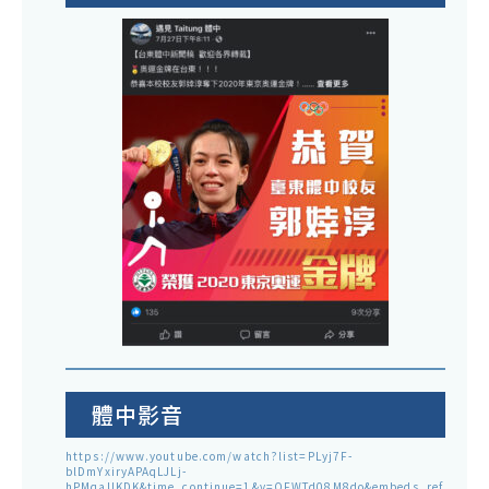
體中影音
https://www.youtube.com/watch?list=PLyj7F-
blDmYxiryAPAqLJLj-
hPMqaUKDK&time_continue=1&v=QFWTd08M8do&embeds_ref