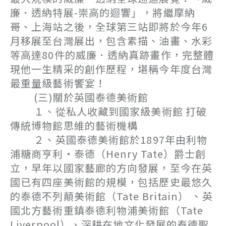
廉．透納特展-崇高的迴響」，將繼摩納
哥、上海站之後，全球第三站即將於今年6
月移展至台灣展出，包含素描、油畫、水彩
等高達80件的威廉．透納真跡畫作，完整體
現他一生精采的創作歷程，堪稱今年度台灣
最重量級藝術饗宴！
(三)關於英國泰德美術館
１、從私人收藏到國家級美術館 打破
傳統博物館思維的藝術機構
２、英國泰德美術館於1897年由利物
浦糖商亨利・泰德（Henry Tate）爵士創
立，早年以國家藝廊的方向發展，至今在英
國已有四座美術館的規模，包括歷史最悠久
的泰德不列顛美術館（Tate Britain） 、英
國北方藝術重鎮泰德利物浦美術館（Tate
Liverpool）、深耕在地文化發展的泰德聖