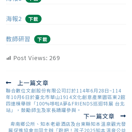
海報2
下載
教師研習
下載
Post Views:
269
上一篇文章
Read
more
聯合數位文創股份有限公司訂於114年6月28日~114
articles
年10月6日於臺北市華山1914文化創意產業園區東2館
四連棟舉辦「100%哆啦A夢&FRIENDS巡迴特展 台北
站」，鼓勵師生及家長踴躍參與。
下一篇文章
卑南鄉公所、知本老爺酒店及台東縣知本溫泉觀光發
展促進協會共同主辦「跑吧！孩子2025知本溫泉公益