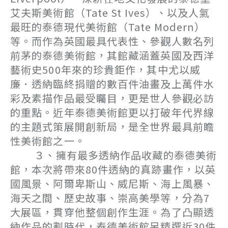
艾夫斯美術館（Tate St Ives）、以及人氣
最旺的泰德現代美術館（Tate Modern）
等。而作為英國最具代表性、參觀人數名列
前茅的泰德美術館，其館藏涵蓋英國及西洋
藝術史500年來的珍貴鉅作，其中尤以威
廉．透納臨終捐贈的數百件油畫及上萬件水
彩及素描作品最受矚目，更是世人參觀必訪
的重點。近年泰德美術館更以打破年代界線
的主題式策展開創新局，是全世界最具前瞻
性美術館之一。
３、擁有最多透納作品收藏的泰德美術
館，本次將帶來80件透納的真跡畫作，以英
國風景、阿爾卑斯山、威尼斯、海上風暴、
海天之間、歷史故事、崇高美學等，分為7
大展區，貫穿他整個創作生涯。為了凸顯透
納作品的劃時代，泰德美術館另精選近30件