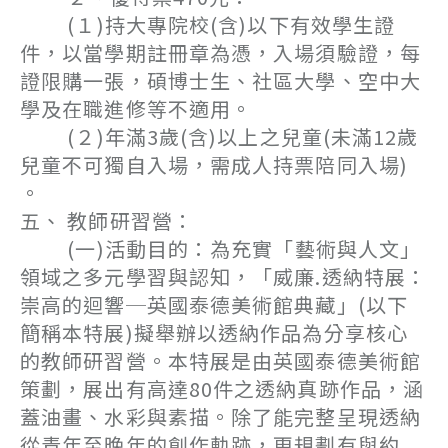
(１)持大專院校(含)以下有效學生證
件，以當學期註冊章為憑，入場須驗證，每
證限購一張，碩博士生、社區大學、空中大
學及在職進修等不適用。
(２)年滿3歲(含)以上之兒童(未滿12歲
兒童不可獨自入場，需成人持票陪同入場)
。
五、 教師研習營：
(一)活動目的：為充實「藝術與人文」
領域之多元學習與認知，「威廉.透納特展：
崇高的迴響─英國泰德美術館典藏」(以下
簡稱本特展)擬舉辦以透納作品為分享核心
的教師研習營。本特展是由英國泰德美術館
策劃，展出有高達80件之透納真跡作品，涵
蓋油畫、水彩與素描。除了能完整呈現透納
從青年至晚年的創作軌跡，更規劃有與約