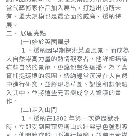
當代藝術家作品加入展出，打造出前所未
有、最大規模也是最全面的威廉．透納特
展。
二、 展區亮點
(一)始於英國風景
１、透納因早期探索英國風景，而成為
大自然崇高力量的熱情觀察者，他詳細描繪
這些自然的景象，更讓他聲名遠播。為了真
實捕捉環境的氛圍，透納經常沉浸在大自然
中進行研究，並將現場草圖、記憶和想像融
入其中，並將這些元素變成令人驚嘆的畫
作。
(二)走入山間
１、透納在1802 年第一次遊歷歐洲
時，立即受到阿爾卑斯山的壯麗景色強烈吸
引。他開始穿越山脈進行探險，並使用素描