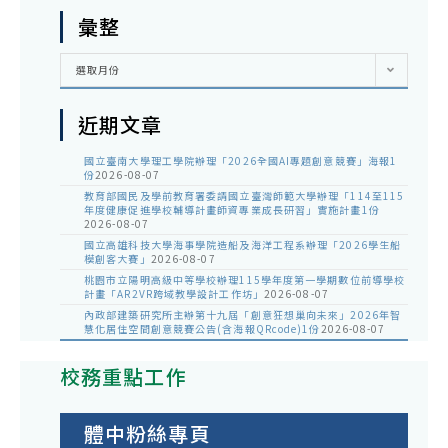
彙整
彙
選取月份
整
近期文章
國立臺南大學理工學院辦理「2026全國AI專題創意競賽」海報1
份
2026-08-07
教育部國民及學前教育署委請國立臺灣師範大學辦理「114至115
年度健康促進學校輔導計畫師資專業成長研習」實施計畫1份
2026-08-07
國立高雄科技大學海事學院造船及海洋工程系辦理「2026學生船
模創客大賽」
2026-08-07
桃園市立陽明高級中等學校辦理115學年度第一學期數位前導學校
計畫「AR2VR跨域教學設計工作坊」
2026-08-07
內政部建築研究所主辦第十九屆「創意狂想巢向未來」2026年智
慧化居住空間創意競賽公告(含海報QRcode)1份
2026-08-07
校務重點工作
體中粉絲專頁