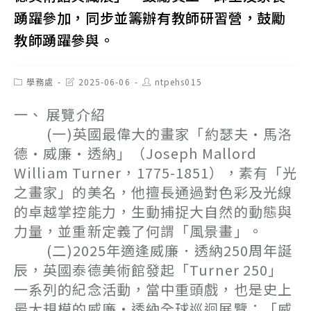
踴躍參加，同步並籌辦有教師研習營，鼓勵
教師踴躍參與。
Post
Post
Post
學務處
2025-06-06
ntpehs015
category:
last
author:
modified:
一、 展覽介紹
(一)英國最偉大的畫家「約瑟夫·馬洛
德·威廉·透納」（Joseph Mallord
William Turner，1775-1851），素有「光
之畫家」的美名，他擅長通過對色彩及光線
的卓越掌控能力，生動捕捉大自然的動態與
力量，並重新定義了何謂「風景畫」。
(二)2025年適逢威廉．透納250周年誕
辰，英國泰德美術館發起「Turner 250」
一系列的紀念活動，當中重頭戲，也是史上
最大規模的威廉・透納全球巡迴展覽：「威