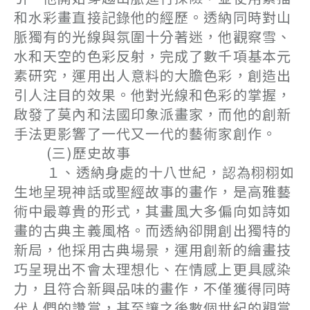
和水彩畫直接記錄他的經歷。透納同時對山
脈獨有的光線與氛圍十分著迷，他觀察雪、
水和天空的色彩反射，完成了數千項基本元
素研究，運用出人意料的大膽色彩，創造出
引人注目的效果。他對光線和色彩的掌握，
啟發了莫內和法國印象派畫家，而他的創新
手法更影響了一代又一代的藝術家創作。
(三)歷史故事
１、透納身處的十八世紀，認為栩栩如
生地呈現神話或聖經故事的畫作，是高雅藝
術中最尊貴的形式，其畫風大多偏向如詩如
畫的古典主義風格。而透納卻開創出獨特的
新局，他採用古典場景，運用創新的繪畫技
巧呈現出不會太理想化、在情感上更具感染
力，且符合新興品味的畫作，不僅獲得同時
代人們的讚賞，甚至讓之後數個世紀的觀賞