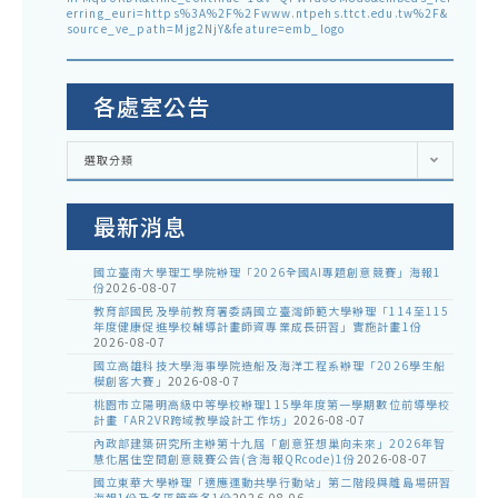
erring_euri=https%3A%2F%2Fwww.ntpehs.ttct.edu.tw%2F&
source_ve_path=Mjg2NjY&feature=emb_logo
各處室公告
各
選取分類
處
室
公
告
最新消息
國立臺南大學理工學院辦理「2026全國AI專題創意競賽」海報1
份
2026-08-07
教育部國民及學前教育署委請國立臺灣師範大學辦理「114至115
年度健康促進學校輔導計畫師資專業成長研習」實施計畫1份
2026-08-07
國立高雄科技大學海事學院造船及海洋工程系辦理「2026學生船
模創客大賽」
2026-08-07
桃園市立陽明高級中等學校辦理115學年度第一學期數位前導學校
計畫「AR2VR跨域教學設計工作坊」
2026-08-07
內政部建築研究所主辦第十九屆「創意狂想巢向未來」2026年智
慧化居住空間創意競賽公告(含海報QRcode)1份
2026-08-07
國立東華大學辦理「適應運動共學行動站」第二階段與離島場研習
海報1份及各區簡章各1份
2026-08-06