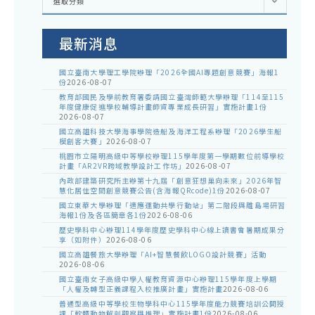
選取分類
處
室
公
告
最新消息
國立臺南大學理工學院辦理「2026全國AI專題創意競賽」海報1
份
2026-08-07
教育部國民及學前教育署委請國立臺灣師範大學辦理「114至115
年度健康促進學校輔導計畫師資專業成長研習」實施計畫1份
2026-08-07
國立高雄科技大學海事學院造船及海洋工程系辦理「2026學生船
模創客大賽」
2026-08-07
桃園市立陽明高級中等學校辦理115學年度第一學期數位前導學校
計畫「AR2VR跨域教學設計工作坊」
2026-08-07
內政部建築研究所主辦第十九屆「創意狂想巢向未來」2026年智
慧化居住空間創意競賽公告(含海報QRcode)1份
2026-08-07
國立東華大學辦理「適應運動共學行動站」第二階段與離島場研習
海報1份及各區簡章各1份
2026-08-06
歷史學科中心辦理114學年度歷史學科中心線上讀書會暑期成果分
享（如附件）
2026-08-06
國立高雄餐旅大學辦理「AI+智慧餐飲LOGO設計競賽」活動
2026-08-06
國立臺南女子高級中學人權教育資源中心辦理115學年度上學期
「人權及轉型正義課程入校推廣計畫」實施計畫
2026-08-06
普通型高級中等學校生物學科中心115學年度能力競賽培訓公開授
課「軟體動物解剖觀察與推理」實施計畫1份
2026-08-06