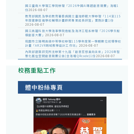
國立臺南大學理工學院辦理「2026全國AI專題創意競賽」海報1
份
2026-08-07
教育部國民及學前教育署委請國立臺灣師範大學辦理「114至115
年度健康促進學校輔導計畫師資專業成長研習」實施計畫1份
2026-08-07
國立高雄科技大學海事學院造船及海洋工程系辦理「2026學生船
模創客大賽」
2026-08-07
桃園市立陽明高級中等學校辦理115學年度第一學期數位前導學校
計畫「AR2VR跨域教學設計工作坊」
2026-08-07
內政部建築研究所主辦第十九屆「創意狂想巢向未來」2026年智
慧化居住空間創意競賽公告(含海報QRcode)1份
2026-08-07
校務重點工作
體中粉絲專頁