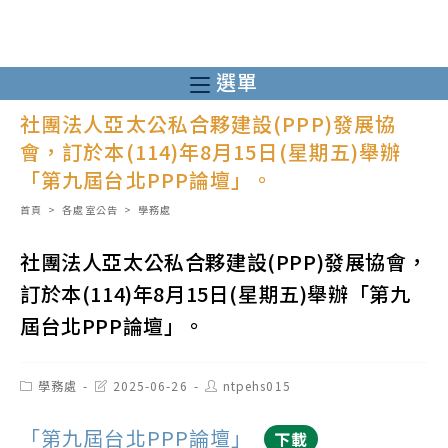
跳
轉
至
選單
主
社團法人亞太公私合夥建設(PPP)發展協
要
會，訂於本(114)年8月15日(星期五)舉辦
內
「第九屆台北PPP論壇」。
容
首頁
>
各處室公告
>
學務處
社團法人亞太公私合夥建設(PPP)發展協會，
訂於本(114)年8月15日(星期五)舉辦「第九
屆台北PPP論壇」。
Post
Post
Post
學務處
2025-06-26
ntpehs015
category:
last
author:
modified:
「第九屆台北PPP論壇」
下載