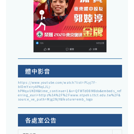
體中影音
https://www.youtube.com/watch?list=PLyj7F-
blDmYxiryAPAqLJLj-
hPMqaUKDK&time_continue=1&v=QFWTd08M8do&embeds_ref
erring_euri=https%3A%2F%2Fwww.ntpehs.ttct.edu.tw%2F&
source_ve_path=Mjg2NjY&feature=emb_logo
各處室公告
各