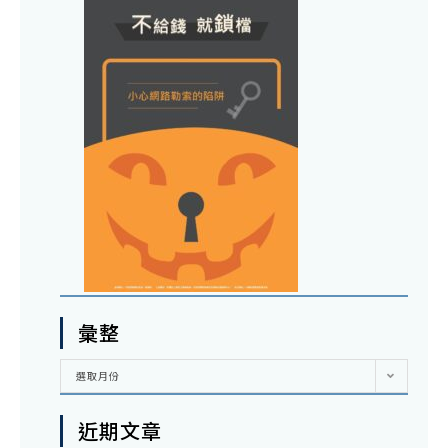
彙整
彙
選取月份
整
近期文章