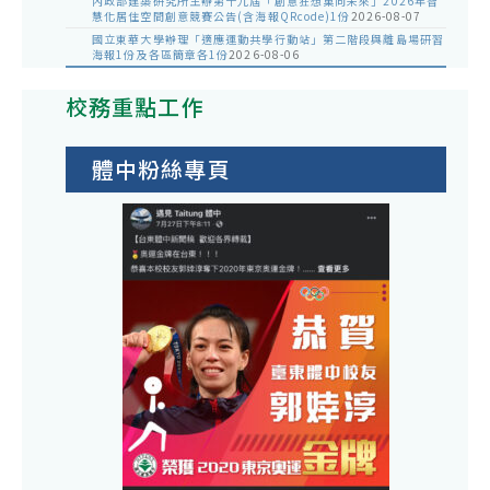
內政部建築研究所主辦第十九屆「創意狂想巢向未來」2026年智
慧化居住空間創意競賽公告(含海報QRcode)1份
2026-08-07
國立東華大學辦理「適應運動共學行動站」第二階段與離島場研習
海報1份及各區簡章各1份
2026-08-06
校務重點工作
體中粉絲專頁