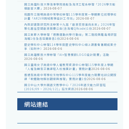
國立高雄科技大學海事學院造船及海洋工程系辦理「2026學生船
模創客大賽」
2026-08-07
桃園市立陽明高級中等學校辦理115學年度第一學期數位前導學校
計畫「AR2VR跨域教學設計工作坊」
2026-08-07
內政部建築研究所主辦第十九屆「創意狂想巢向未來」2026年智
慧化居住空間創意競賽公告(含海報QRcode)1份
2026-08-07
國立東華大學辦理「適應運動共學行動站」第二階段與離島場研習
海報1份及各區簡章各1份
2026-08-06
歷史學科中心辦理114學年度歷史學科中心線上讀書會暑期成果分
享（如附件）
2026-08-06
國立高雄餐旅大學辦理「AI+智慧餐飲LOGO設計競賽」活動
2026-08-06
國立臺南女子高級中學人權教育資源中心辦理115學年度上學期
「人權及轉型正義課程入校推廣計畫」實施計畫
2026-08-06
普通型高級中等學校生物學科中心115學年度能力競賽培訓公開授
課「軟體動物解剖觀察與推理」實施計畫1份
2026-08-06
國立中山大學外國語文教學中心「2026年語文能力研習班
(2026/09 ~ 2026/12)」招生資訊
2026-08-06
網站連結