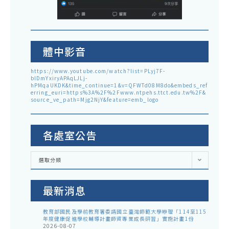
體中影音
https://www.youtube.com/watch?list=PLyj7F-
blDmYxiryAPAqLJLj-
hPMqaUKDK&time_continue=1&v=QFWTd08M8do&embeds_ref
erring_euri=https%3A%2F%2Fwww.ntpehs.ttct.edu.tw%2F&
source_ve_path=Mjg2NjY&feature=emb_logo
各處室公告
各
選取分類
處
室
公
告
最新消息
教育部國民及學前教育署委請國立臺灣師範大學辦理「114至115
年度健康促進學校輔導計畫師資專業成長研習」實施計畫1份
2026-08-07