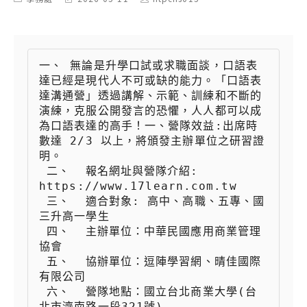
category:
last
author:
modified:
一、 無論是升學口試或求職面談，口語表
達已經是現代人不可或缺的能力。「口語表
達溝通營」透過講解、示範、訓練和不斷的
演練，克服公開發言的恐懼，人人都可以成
為口語表達的高手！一、營隊效益:出席時
數達 2/3 以上，將頒發主辦單位之研習證
明。

 二、  報名網址與營隊介紹: 
https://www.17learn.com.tw

 三、  適合對象: 高中、高職、五專、國
三升高一學生

 四、  主辦單位：中華民國應用商業管理
協會

 五、  協辦單位：逗陣學習網、晴佳國際
有限公司

 六、  營隊地點：國立台北商業大學(台
北市濟南路一段321號)
