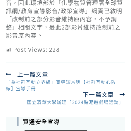
音，因此環境部於「化學物質管理署全球資
訊網/教育宣導影音/政策宣導」網頁已敘明
「改制前之部分影音維持原內容，不予調
整」相關文字，爰此2部影片維持改制前之
影音原內容。
Post Views:
228
上一篇文章
Read
more
「為社群互動立界線」宣導短片與【社群互動心防
articles
線】宣導手冊
下一篇文章
國立清華大學辦理「2024黏泥遊戲場活動」
資通安全宣導