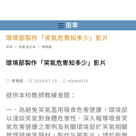
跳
轉
至
選單
主
環境部製作「笑氣危害知多少」影片
要
內
首頁
>
各處室公告
>
學務處
容
環境部製作「笑氣危害知多少」影片
Post
Post
Post
學務處
2024-07-19
ntpehs015
category:
last
author:
modified:
提供本校教師教練查閱：
一、為避免笑氣濫用吸食危害健康，環境部
以淺談笑氣對身體危害性、深入報導吸食笑
氣危害健康之案例及有關環境部於笑氣相關
管理措施等題材，製作旨揭影片，請於新學