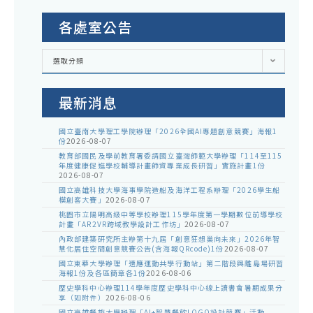
各處室公告
各
選取分類
處
室
公
告
最新消息
國立臺南大學理工學院辦理「2026全國AI專題創意競賽」海報1
份
2026-08-07
教育部國民及學前教育署委請國立臺灣師範大學辦理「114至115
年度健康促進學校輔導計畫師資專業成長研習」實施計畫1份
2026-08-07
國立高雄科技大學海事學院造船及海洋工程系辦理「2026學生船
模創客大賽」
2026-08-07
桃園市立陽明高級中等學校辦理115學年度第一學期數位前導學校
計畫「AR2VR跨域教學設計工作坊」
2026-08-07
內政部建築研究所主辦第十九屆「創意狂想巢向未來」2026年智
慧化居住空間創意競賽公告(含海報QRcode)1份
2026-08-07
國立東華大學辦理「適應運動共學行動站」第二階段與離島場研習
海報1份及各區簡章各1份
2026-08-06
歷史學科中心辦理114學年度歷史學科中心線上讀書會暑期成果分
享（如附件）
2026-08-06
國立高雄餐旅大學辦理「AI+智慧餐飲LOGO設計競賽」活動