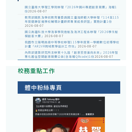
國立臺南大學理工學院辦理「2026全國AI專題創意競賽」海報1
份
2026-08-07
教育部國民及學前教育署委請國立臺灣師範大學辦理「114至115
年度健康促進學校輔導計畫師資專業成長研習」實施計畫1份
2026-08-07
國立高雄科技大學海事學院造船及海洋工程系辦理「2026學生船
模創客大賽」
2026-08-07
桃園市立陽明高級中等學校辦理115學年度第一學期數位前導學校
計畫「AR2VR跨域教學設計工作坊」
2026-08-07
內政部建築研究所主辦第十九屆「創意狂想巢向未來」2026年智
慧化居住空間創意競賽公告(含海報QRcode)1份
2026-08-07
校務重點工作
體中粉絲專頁