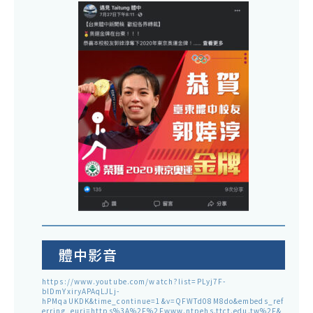
體中影音
https://www.youtube.com/watch?list=PLyj7F-
blDmYxiryAPAqLJLj-
hPMqaUKDK&time_continue=1&v=QFWTd08M8do&embeds_ref
erring_euri=https%3A%2F%2Fwww.ntpehs.ttct.edu.tw%2F&