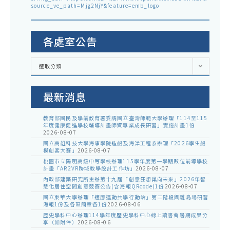
source_ve_path=Mjg2NjY&feature=emb_logo
各處室公告
各
選取分類
處
室
公
告
最新消息
教育部國民及學前教育署委請國立臺灣師範大學辦理「114至115
年度健康促進學校輔導計畫師資專業成長研習」實施計畫1份
2026-08-07
國立高雄科技大學海事學院造船及海洋工程系辦理「2026學生船
模創客大賽」
2026-08-07
桃園市立陽明高級中等學校辦理115學年度第一學期數位前導學校
計畫「AR2VR跨域教學設計工作坊」
2026-08-07
內政部建築研究所主辦第十九屆「創意狂想巢向未來」2026年智
慧化居住空間創意競賽公告(含海報QRcode)1份
2026-08-07
國立東華大學辦理「適應運動共學行動站」第二階段與離島場研習
海報1份及各區簡章各1份
2026-08-06
歷史學科中心辦理114學年度歷史學科中心線上讀書會暑期成果分
享（如附件）
2026-08-06