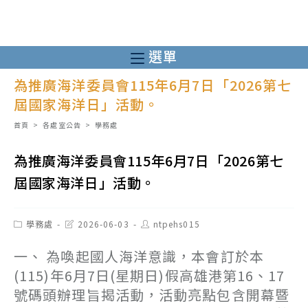
跳
轉
至
選單
主
為推廣海洋委員會115年6月7日「2026第七
要
屆國家海洋日」活動。
內
容
首頁
>
各處室公告
>
學務處
為推廣海洋委員會115年6月7日「2026第七
屆國家海洋日」活動。
Post
Post
Post
學務處
2026-06-03
ntpehs015
category:
last
author:
modified:
一、 為喚起國人海洋意識，本會訂於本
(115)年6月7日(星期日)假高雄港第16、17
號碼頭辦理旨揭活動，活動亮點包含開幕暨