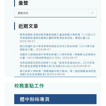
彙整
彙
選取月份
整
近期文章
教育部國民及學前教育署委請國立臺灣師範大學辦理「114至115
年度健康促進學校輔導計畫師資專業成長研習」實施計畫1份
2026-08-07
國立高雄科技大學海事學院造船及海洋工程系辦理「2026學生船
模創客大賽」
2026-08-07
桃園市立陽明高級中等學校辦理115學年度第一學期數位前導學校
計畫「AR2VR跨域教學設計工作坊」
2026-08-07
內政部建築研究所主辦第十九屆「創意狂想巢向未來」2026年智
慧化居住空間創意競賽公告(含海報QRcode)1份
2026-08-07
國立東華大學辦理「適應運動共學行動站」第二階段與離島場研習
海報1份及各區簡章各1份
2026-08-06
校務重點工作
體中粉絲專頁