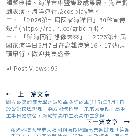
頒獎典禮、海洋市集暨施政成果展、海洋戲
劇表演、海洋遊行及cosplay等。
二、 「2026第七屆國家海洋日」30秒宣傳
短片(https://reurl.cc/grbqm4)。
三、 「與海同行 想像未來」！2026第七屆
國家海洋日6月7日在高雄港第16、17號碼
頭舉行，歡迎共襄盛舉！
Post Views:
93
上一篇文章
Read
more
國立臺灣師範大學地球科學系訂於本(115)年7月1日，
articles
於公館校區辦理「探索地球科學－未來大無限」高中
生半日體驗營，鼓勵準高中生及高中生參與。
下一篇文章
弘光科技大學老人福利與長期照顧事業系辦理「這系