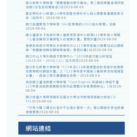
國立東華大學辦理「適應運動共學行動站」第二階段與離島場研習
海報1份及各區簡章各1份
2026-08-06
歷史學科中心辦理114學年度歷史學科中心線上讀書會暑期成果分
享（如附件）
2026-08-06
國立高雄餐旅大學辦理「AI+智慧餐飲LOGO設計競賽」活動
2026-08-06
國立臺南女子高級中學人權教育資源中心辦理115學年度上學期
「人權及轉型正義課程入校推廣計畫」實施計畫
2026-08-06
普通型高級中等學校生物學科中心115學年度能力競賽培訓公開授
課「軟體動物解剖觀察與推理」實施計畫1份
2026-08-06
國立中山大學外國語文教學中心「2026年語文能力研習班
(2026/09 ~ 2026/12)」招生資訊
2026-08-06
國立彰化師範大學辦理「115年至116年普通暨技術型高中物理適
性教學教材開發計畫」之「115學年度全國高三暑假學測物理複習
計畫」，請高三學生踴躍報名參與。
2026-08-06
檢送國立臺灣師範大學辦理「Cool English 英語線上學習平臺
115年普技高教案簡報得獎作品實體分享會實施辦法」1份
2026-
08-06
國立高雄大學與泰國朱拉隆功大學合作辦理泰語能力檢定CU-
TFL
2026-08-06
「行政大樓三樓主計室外平台漏水整修一式」擬公開徵求原住民廠
商報價單
2026-08-06
網站連結