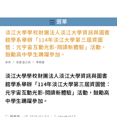
跳
轉
至
選單
主
淡江大學學校財團法人淡江大學資訊與圖書
要
館學系舉辦「114年淡江大學第三屆資圖
內
營：元宇宙互動光影-閱讀新體驗」活動，
容
鼓勵高中學生踴躍參加。
首頁
>
各處室公告
>
學務處
淡江大學學校財團法人淡江大學資訊與圖書
館學系舉辦「114年淡江大學第三屆資圖營：
元宇宙互動光影-閱讀新體驗」活動，鼓勵高
中學生踴躍參加。
Post
Post
Post
學務處
2025-01-03
ntpehs015