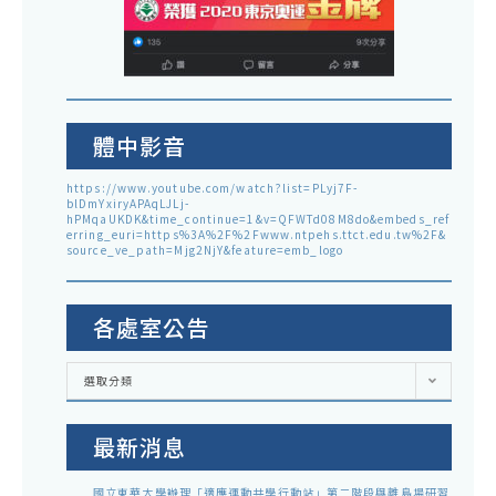
體中影音
https://www.youtube.com/watch?list=PLyj7F-
blDmYxiryAPAqLJLj-
hPMqaUKDK&time_continue=1&v=QFWTd08M8do&embeds_ref
erring_euri=https%3A%2F%2Fwww.ntpehs.ttct.edu.tw%2F&
source_ve_path=Mjg2NjY&feature=emb_logo
各處室公告
各
選取分類
處
室
公
告
最新消息
國立東華大學辦理「適應運動共學行動站」第二階段與離島場研習