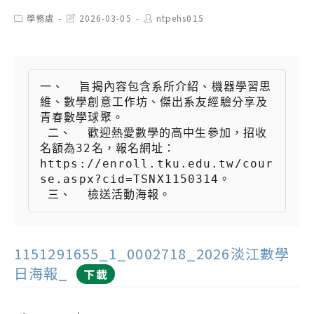
Post
Post
Post
學務處
2026-03-05
ntpehs015
category:
last
author:
modified:
一、  旨揭內容包含系所介紹、機器學習思
維、數學創意工作坊、傑出系友經驗分享及
青春數學球聚。

 二、  歡迎熱愛數學的高中生參加，招收
名額為32名，報名網址：
https://enroll.tku.edu.tw/cour
se.aspx?cid=TSNX1150314。

 三、  檢送活動海報。
1151291655_1_0002718_2026淡江數學
日海報_
下載