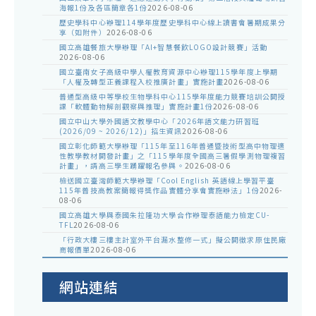
海報1份及各區簡章各1份
2026-08-06
歷史學科中心辦理114學年度歷史學科中心線上讀書會暑期成果分
享（如附件）
2026-08-06
國立高雄餐旅大學辦理「AI+智慧餐飲LOGO設計競賽」活動
2026-08-06
國立臺南女子高級中學人權教育資源中心辦理115學年度上學期
「人權及轉型正義課程入校推廣計畫」實施計畫
2026-08-06
普通型高級中等學校生物學科中心115學年度能力競賽培訓公開授
課「軟體動物解剖觀察與推理」實施計畫1份
2026-08-06
國立中山大學外國語文教學中心「2026年語文能力研習班
(2026/09 ~ 2026/12)」招生資訊
2026-08-06
國立彰化師範大學辦理「115年至116年普通暨技術型高中物理適
性教學教材開發計畫」之「115學年度全國高三暑假學測物理複習
計畫」，請高三學生踴躍報名參與。
2026-08-06
檢送國立臺灣師範大學辦理「Cool English 英語線上學習平臺
115年普技高教案簡報得獎作品實體分享會實施辦法」1份
2026-
08-06
國立高雄大學與泰國朱拉隆功大學合作辦理泰語能力檢定CU-
TFL
2026-08-06
「行政大樓三樓主計室外平台漏水整修一式」擬公開徵求原住民廠
商報價單
2026-08-06
網站連結