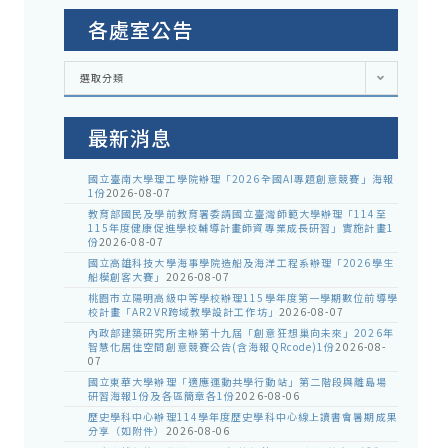
各處室公告
各
選取分類
處
室
公
告
最新消息
國立臺南大學理工學院辦理「2026全國AI專題創意競賽」海報
1份
2026-08-07
教育部國民及學前教育署委請國立臺灣師範大學辦理「114至
115年度健康促進學校輔導計畫師資專業成長研習」實施計畫1
份
2026-08-07
國立高雄科技大學海事學院造船及海洋工程系辦理「2026學生
船模創客大賽」
2026-08-07
桃園市立陽明高級中等學校辦理115學年度第一學期數位前導學
校計畫「AR2VR跨域教學設計工作坊」
2026-08-07
內政部建築研究所主辦第十九屆「創意狂想巢向未來」2026年
智慧化居住空間創意競賽公告(含海報QRcode)1份
2026-08-
07
國立東華大學辦理「適應運動共學行動站」第二階段與離島場
研習海報1份及各區簡章各1份
2026-08-06
歷史學科中心辦理114學年度歷史學科中心線上讀書會暑期成果
分享（如附件）
2026-08-06