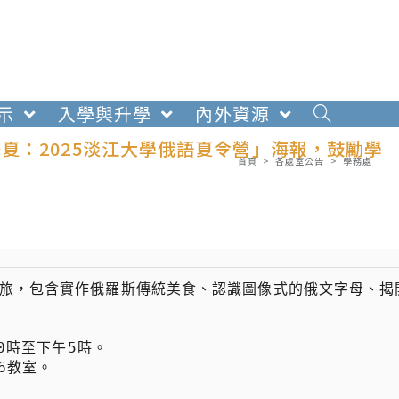
示
入學與升學
內外資源
夏：2025淡江大學俄語夏令營」海報，鼓勵學
首頁
>
各處室公告
>
學務處
之旅，包含實作俄羅斯傳統美食、認識圖像式的俄文字母、揭