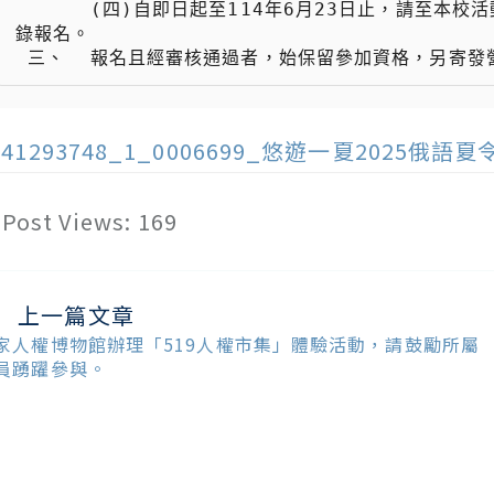
 　　  (四)自即日起至114年6月23日止，請至本校活動報名系統（網址： http://enroll.tku.edu.tw/）登
錄報名。

141293748_1_0006699_悠遊一夏2025俄語
Post Views:
169
上一篇文章
ead
ore
家人權博物館辦理「519人權市集」體驗活動，請鼓勵所屬
ticles
員踴躍參與。