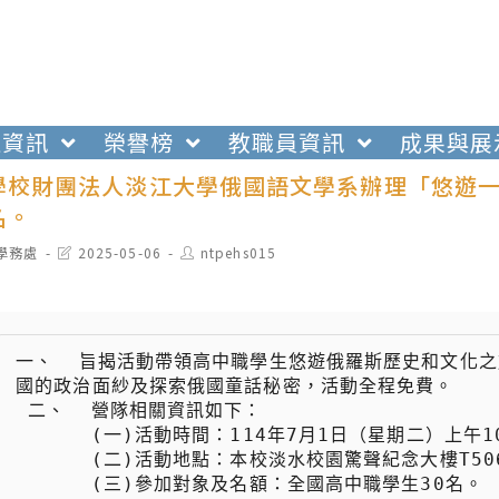
生資訊
榮譽榜
教職員資訊
成果與展
學校財團法人淡江大學俄國語文學系辦理「悠遊一
名。
t
Post
Post
學務處
2025-05-06
ntpehs015
egory:
last
author:
modified:
一、  旨揭活動帶領高中職學生悠遊俄羅斯歷史和文化
國的政治面紗及探索俄國童話秘密，活動全程免費。

 二、  營隊相關資訊如下：

 　　  (一)活動時間：114年7月1日（星期二）上午10時至下午5時。

 　　  (二)活動地點：本校淡水校園驚聲紀念大樓T506教室。

 　　  (三)參加對象及名額：全國高中職學生30名。
