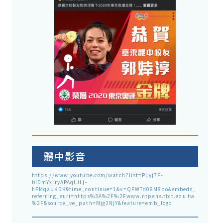
體中影音
https://www.youtube.com/watch?list=PLyj7F-
blDmYxiryAPAqLJLj-
hPMqaUKDK&time_continue=1&v=QFWTd08M8do&embeds_
referring_euri=https%3A%2F%2Fwww.ntpehs.ttct.edu.tw
%2F&source_ve_path=Mjg2NjY&feature=emb_logo