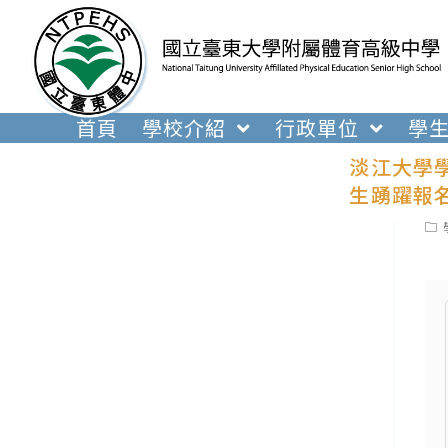
跳
轉
至
主
要
首頁
學校介紹
行政單位
學
內
淡江大學
容
生踴躍報
Pos
cat