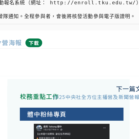
夏令營海報
下載
下一篇
校務重點工作
2025中央社全方位主播營及新聞營
體中粉絲專頁