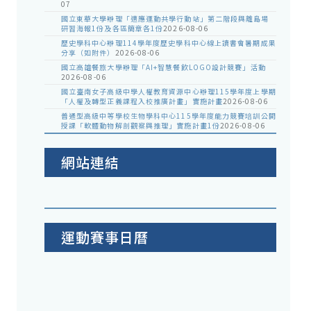
07
國立東華大學辦理「適應運動共學行動站」第二階段與離島場
研習海報1份及各區簡章各1份
2026-08-06
歷史學科中心辦理114學年度歷史學科中心線上讀書會暑期成果
分享（如附件）
2026-08-06
國立高雄餐旅大學辦理「AI+智慧餐飲LOGO設計競賽」活動
2026-08-06
國立臺南女子高級中學人權教育資源中心辦理115學年度上學期
「人權及轉型正義課程入校推廣計畫」實施計畫
2026-08-06
普通型高級中等學校生物學科中心115學年度能力競賽培訓公開
授課「軟體動物解剖觀察與推理」實施計畫1份
2026-08-06
網站連結
運動賽事日曆