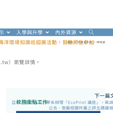
示
入學與升學
內外資源
造」海洋環境知識巡迴展活動，鼓勵師生參加。
首頁
>
各處室公告
>
學務處
m.tw）瀏覽詳情。
下一篇
校務重點工作
亞洲大學時尚設計學系辦理「EcoPrint 講座」，敬
公告、鼓勵相關所屬之師生踴躍