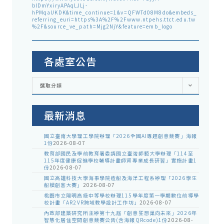
blDmYxiryAPAqLJLj-
hPMqaUKDK&time_continue=1&v=QFWTd08M8do&embeds_
referring_euri=https%3A%2F%2Fwww.ntpehs.ttct.edu.tw
%2F&source_ve_path=Mjg2NjY&feature=emb_logo
各處室公告
各
選取分類
處
室
公
告
最新消息
國立臺南大學理工學院辦理「2026全國AI專題創意競賽」海報
1份
2026-08-07
教育部國民及學前教育署委請國立臺灣師範大學辦理「114至
115年度健康促進學校輔導計畫師資專業成長研習」實施計畫1
份
2026-08-07
國立高雄科技大學海事學院造船及海洋工程系辦理「2026學生
船模創客大賽」
2026-08-07
桃園市立陽明高級中等學校辦理115學年度第一學期數位前導學
校計畫「AR2VR跨域教學設計工作坊」
2026-08-07
內政部建築研究所主辦第十九屆「創意狂想巢向未來」2026年
智慧化居住空間創意競賽公告(含海報QRcode)1份
2026-08-