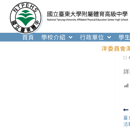
跳
轉
至
主
要
首頁
學校介紹
行政單位
學
內
洋委員會海
容
Pos
cat
詳
R
m
臺
ar
活