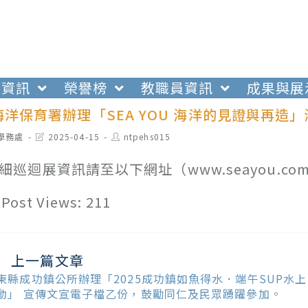
生資訊
榮譽榜
教職員資訊
成果與展
洋保育署辦理「SEA YOU 海洋的見證與再
t
Post
Post
學務處
2025-04-15
ntpehs015
egory:
last
author:
modified:
細巡迴展資訊請至以下網址（www.seayou.co
Post Views:
211
上一篇文章
ead
ore
東縣成功鎮公所辦理「2025成功鎮如魚得水．端午SUP水上
ticles
動」 宣傳文宣電子檔乙份，鼓勵同仁及民眾踴躍參加。