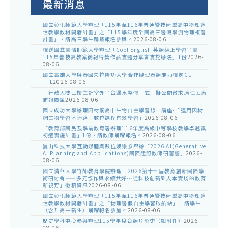
最新消息
國立彰化師範大學辦理「115年至116年普通暨技術型高中物理適
性教學教材開發計畫」之「115學年度全國高三暑假學測物理複習
計畫」，請高三學生踴躍報名參與。
2026-08-06
檢送國立臺灣師範大學辦理「Cool English 英語線上學習平臺
115年普技高教案簡報得獎作品實體分享會實施辦法」1份
2026-
08-06
國立高雄大學與泰國朱拉隆功大學合作辦理泰語能力檢定CU-
TFL
2026-08-06
「行政大樓三樓主計室外平台漏水整修一式」擬公開徵求原住民廠
商報價單
2026-08-06
國立成功大學辦理因材網高中生物自主學習線上講座-「運用因材
網生物學習不迷路！數位課程有效學習」
2026-08-06
「教育部國民及學前教育署辦理116年度高級中等學校教學卓越獎
初選實施計畫」1份，請教師踴躍報名。
2026-08-06
崑山科技大學互動媒體與數位娛樂系舉辦「2026 AI(Generative
AI Planning and Applications)國際證照教師研習營」
2026-
08-06
國立清華大學竹師教育學院辦理「2026第十七屆教育創新國際學
術研討會——多元協作與永續共好～從科技創新到人本實踐的教育
新視野」徵稿資訊
2026-08-06
國立彰化師範大學辦理「115年至116年普通暨技術型高中物理適
性教學教材開發計畫」之「物理暑假自主學習啟航站」，請學生
（含升高一新生）踴躍報名參加。
2026-08-06
歷史學科中心參與辦理115學年度台語片影史（如附件）
2026-
08-06