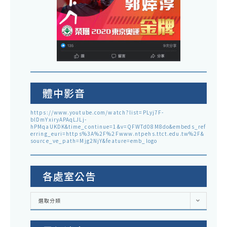
體中影音
https://www.youtube.com/watch?list=PLyj7F-
blDmYxiryAPAqLJLj-
hPMqaUKDK&time_continue=1&v=QFWTd08M8do&embeds_ref
erring_euri=https%3A%2F%2Fwww.ntpehs.ttct.edu.tw%2F&
source_ve_path=Mjg2NjY&feature=emb_logo
各處室公告
各
選取分類
處
室
公
告