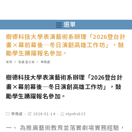
跳
轉
至
選單
主
樹德科技大學表演藝術系辦理「2026登台計
要
畫×幕前幕後—冬日演創高雄工作坊」，鼓
內
勵學生踴躍報名參加。
容
首頁
>
各處室公告
>
學務處
樹德科技大學表演藝術系辦理「2026登台計
畫×幕前幕後—冬日演創高雄工作坊」，鼓
勵學生踴躍報名參加。
Post
Post
Post
學務處
2026-01-14
ntpehs015
category:
last
author:
modified:
一、 為推廣藝術教育並落實劇場實務經驗，