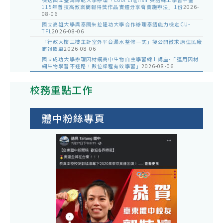
115年普技高教案簡報得獎作品實體分享會實施辦法」1份
2026-
08-06
國立高雄大學與泰國朱拉隆功大學合作辦理泰語能力檢定CU-
TFL
2026-08-06
「行政大樓三樓主計室外平台漏水整修一式」擬公開徵求原住民廠
商報價單
2026-08-06
國立成功大學辦理因材網高中生物自主學習線上講座-「運用因材
網生物學習不迷路！數位課程有效學習」
2026-08-06
校務重點工作
體中粉絲專頁