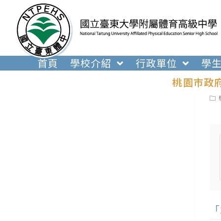
跳
轉
至
主
要
首頁
學校介紹
行政單位
學
內
桃園市政
容
Pos
cat
「