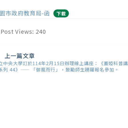
園市政府教育局-函
下載
Post Views:
240
上一篇文章
ead
ore
立中央大學訂於114年2月15日辦理線上講座：《蓋婭科普
ticles
系列 44》—— 「御風而行」，鼓勵師生踴躍報名參加。