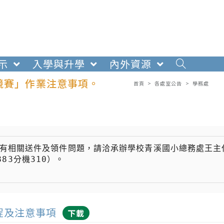
示
入學與升學
內外資源
競賽」作業注意事項。
首頁
>
各處室公告
>
學務處
若有相關送件及領件問題，請洽承辦學校青溪國小總務處王主
83分機310）。

程及注意事項
下載