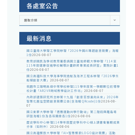
各處室公告
各
選取分類
處
室
公
告
最新消息
國立臺南大學理工學院辦理「2026全國AI專題創意競賽」海報
1份
2026-08-07
教育部國民及學前教育署委請國立臺灣師範大學辦理「114至
115年度健康促進學校輔導計畫師資專業成長研習」實施計畫1
份
2026-08-07
國立高雄科技大學海事學院造船及海洋工程系辦理「2026學生
船模創客大賽」
2026-08-07
桃園市立陽明高級中等學校辦理115學年度第一學期數位前導學
校計畫「AR2VR跨域教學設計工作坊」
2026-08-07
內政部建築研究所主辦第十九屆「創意狂想巢向未來」2026年
智慧化居住空間創意競賽公告(含海報QRcode)1份
2026-08-
07
國立東華大學辦理「適應運動共學行動站」第二階段與離島場
研習海報1份及各區簡章各1份
2026-08-06
歷史學科中心辦理114學年度歷史學科中心線上讀書會暑期成果
分享（如附件）
2026-08-06
國立高雄餐旅大學辦理「AI+智慧餐飲LOGO設計競賽」活動