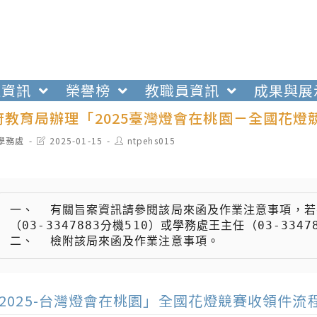
生資訊
榮譽榜
教職員資訊
成果與展
府教育局辦理「2025臺灣燈會在桃園－全國花燈
t
Post
Post
學務處
2025-01-15
ntpehs015
egory:
last
author:
modified:
一、  有關旨案資訊請參閱該局來函及作業注意事項，
（03-3347883分機510）或學務處王主任（03-33478
二、  檢附該局來函及作業注意事項。
2025-台灣燈會在桃園」全國花燈競賽收領件流