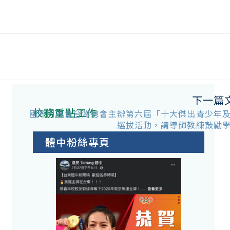
下一篇
校務重點工作
講
國際同濟會台灣總會主辦第六屆「十大傑出青少年
選拔活動，請導師教練鼓勵
體中粉絲專頁