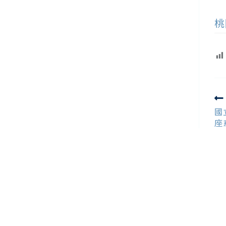
桃
R
m
國
ar
座