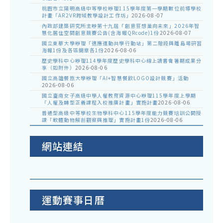
桃園市立陽明高級中等學校辦理115學年度第一學期數位前導學校
計畫「AR2VR跨域教學設計工作坊」
2026-08-07
內政部建築研究所主辦第十九屆「創意狂想巢向未來」2026年智
慧化居住空間創意競賽公告(含海報QRcode)1份
2026-08-07
國立東華大學辦理「適應運動共學行動站」第二階段與離島場研習
海報1份及各區簡章各1份
2026-08-06
歷史學科中心辦理114學年度歷史學科中心線上讀書會暑期成果分
享（如附件）
2026-08-06
國立高雄餐旅大學辦理「AI+智慧餐飲LOGO設計競賽」活動
2026-08-06
國立臺南女子高級中學人權教育資源中心辦理115學年度上學期
「人權及轉型正義課程入校推廣計畫」實施計畫
2026-08-06
普通型高級中等學校生物學科中心115學年度能力競賽培訓公開授
課「軟體動物解剖觀察與推理」實施計畫1份
2026-08-06
網站連結
運動賽事日曆