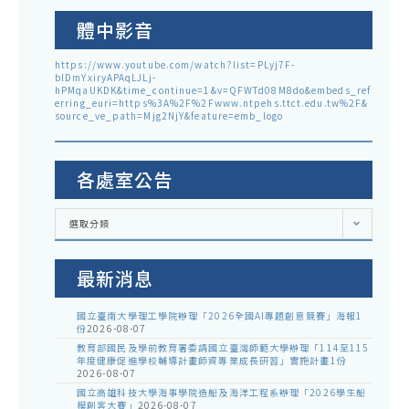
體中影音
https://www.youtube.com/watch?list=PLyj7F-
blDmYxiryAPAqLJLj-
hPMqaUKDK&time_continue=1&v=QFWTd08M8do&embeds_ref
erring_euri=https%3A%2F%2Fwww.ntpehs.ttct.edu.tw%2F&
source_ve_path=Mjg2NjY&feature=emb_logo
各處室公告
各
選取分類
處
室
公
告
最新消息
國立臺南大學理工學院辦理「2026全國AI專題創意競賽」海報1
份
2026-08-07
教育部國民及學前教育署委請國立臺灣師範大學辦理「114至115
年度健康促進學校輔導計畫師資專業成長研習」實施計畫1份
2026-08-07
國立高雄科技大學海事學院造船及海洋工程系辦理「2026學生船
模創客大賽」
2026-08-07