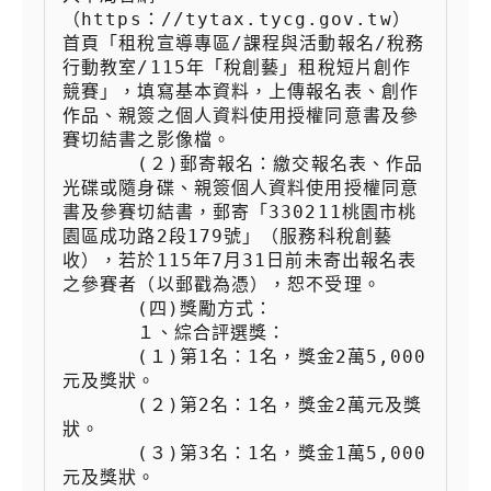
（https：//tytax.tycg.gov.tw）
首頁「租稅宣導專區/課程與活動報名/稅務
行動教室/115年「稅創藝」租稅短片創作
競賽」，填寫基本資料，上傳報名表、創作
作品、親簽之個人資料使用授權同意書及參
賽切結書之影像檔。

 　　  (２)郵寄報名：繳交報名表、作品
光碟或隨身碟、親簽個人資料使用授權同意
書及參賽切結書，郵寄「330211桃園市桃
園區成功路2段179號」（服務科稅創藝
收），若於115年7月31日前未寄出報名表
之參賽者（以郵戳為憑），恕不受理。

 　　  (四)獎勵方式：

 　　  １、綜合評選獎：

 　　  (１)第1名：1名，獎金2萬5,000
元及獎狀。

 　　  (２)第2名：1名，獎金2萬元及獎
狀。

 　　  (３)第3名：1名，獎金1萬5,000
元及獎狀。
