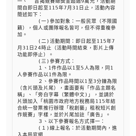
一、  旨揭競賽總獎金超過9萬元，活動期
間自即日起至115年7月31日止，活動內容
簡述如下：

 　　  (一)參加對象：一般民眾（不限國
籍），個人或團隊報名皆可，但不得重複參
加。

 　　  (二)活動期間：即日起至115年7
月31日24時止（活動時間結束，影片上傳
功能即停止）。

 　　  (三)參賽方式：

 　　  １、1件作品以1至5人為限，同1
人參賽作品以1件為限。

 　　  ２、參賽作品時間以1至3分鐘為限
（含片頭及片尾），畫面要有「作品主題名
稱」、「旁白字幕（繁體中文)」，並請於
片頭加入「桃園市政府地方稅務局115年結
合統一發票推行辦理「稅創藝」租稅短片創
作競賽」字樣，並於片尾加註「廣告」。

 　　  ３、以下參賽報名方式擇一：

 　　  (１)線上報名：於活動期間內，進
入本局官網