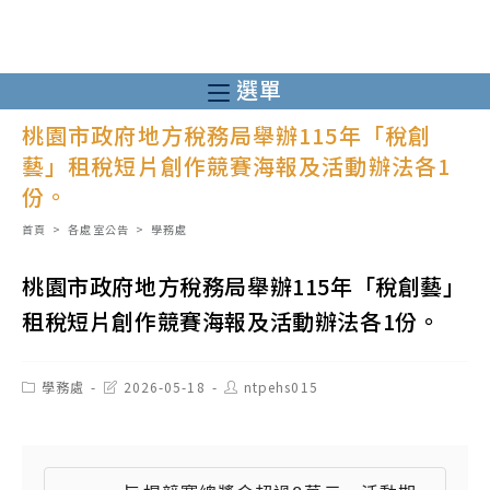
跳
轉
至
選單
主
桃園市政府地方稅務局舉辦115年「稅創
要
藝」租稅短片創作競賽海報及活動辦法各1
內
份。
容
首頁
>
各處室公告
>
學務處
桃園市政府地方稅務局舉辦115年「稅創藝」
租稅短片創作競賽海報及活動辦法各1份。
Post
Post
Post
學務處
2026-05-18
ntpehs015
category:
last
author:
modified: