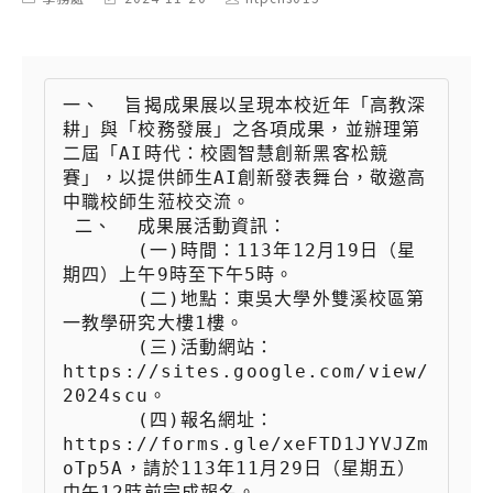
category:
last
author:
modified:
一、  旨揭成果展以呈現本校近年「高教深
耕」與「校務發展」之各項成果，並辦理第
二屆「AI時代：校園智慧創新黑客松競
賽」，以提供師生AI創新發表舞台，敬邀高
中職校師生蒞校交流。

 二、  成果展活動資訊：

 　　  (一)時間：113年12月19日（星
期四）上午9時至下午5時。

 　　  (二)地點：東吳大學外雙溪校區第
一教學研究大樓1樓。

 　　  (三)活動網站：
https://sites.google.com/view/
2024scu。

 　　  (四)報名網址：
https://forms.gle/xeFTD1JYVJZm
oTp5A，請於113年11月29日（星期五）
中午12時前完成報名。
