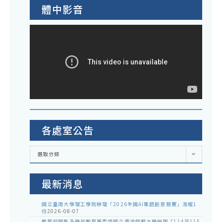
體中影音
各處室公告
各
選取分類
處
室
公
告
最新消息
國立臺南大學理工學院辦理「2026全國AI專題創意競賽」海報1
份
2026-08-07
教育部國民及學前教育署委請國立臺灣師範大學辦理「114至115