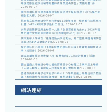
年度健康促進學校輔導計畫師資專業成長研習」實施計畫1份
2026-08-07
國立高雄科技大學海事學院造船及海洋工程系辦理「2026學生船
模創客大賽」
2026-08-07
桃園市立陽明高級中等學校辦理115學年度第一學期數位前導學校
計畫「AR2VR跨域教學設計工作坊」
2026-08-07
內政部建築研究所主辦第十九屆「創意狂想巢向未來」2026年智
慧化居住空間創意競賽公告(含海報QRcode)1份
2026-08-07
國立東華大學辦理「適應運動共學行動站」第二階段與離島場研習
海報1份及各區簡章各1份
2026-08-06
歷史學科中心辦理114學年度歷史學科中心線上讀書會暑期成果分
享（如附件）
2026-08-06
國立高雄餐旅大學辦理「AI+智慧餐飲LOGO設計競賽」活動
2026-08-06
國立臺南女子高級中學人權教育資源中心辦理115學年度上學期
「人權及轉型正義課程入校推廣計畫」實施計畫
2026-08-06
普通型高級中等學校生物學科中心115學年度能力競賽培訓公開授
課「軟體動物解剖觀察與推理」實施計畫1份
2026-08-06
網站連結