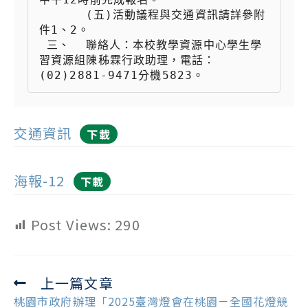
 　　  (五)活動議程與交通資訊請詳參附
件1、2。

 三、  聯絡人：本校教學資源中心學生學
習資源組陳秭霖行政助理，電話：
(02)2881-9471分機5823。
交通資訊
下載
海報-12
下載
Post Views:
290
上一篇文章
Read
more
桃園市政府辦理「2025臺灣燈會在桃園－全國花燈競