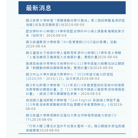
告
最新消息
國立東華大學辦理「適應運動共學行動站」第二階段與離島場研習
海報1份及各區簡章各1份
2026-08-06
歷史學科中心辦理114學年度歷史學科中心線上讀書會暑期成果分
享（如附件）
2026-08-06
國立高雄餐旅大學辦理「AI+智慧餐飲LOGO設計競賽」活動
2026-08-06
國立臺南女子高級中學人權教育資源中心辦理115學年度上學期
「人權及轉型正義課程入校推廣計畫」實施計畫
2026-08-06
普通型高級中等學校生物學科中心115學年度能力競賽培訓公開授
課「軟體動物解剖觀察與推理」實施計畫1份
2026-08-06
國立中山大學外國語文教學中心「2026年語文能力研習班
(2026/09 ~ 2026/12)」招生資訊
2026-08-06
國立彰化師範大學辦理「115年至116年普通暨技術型高中物理適
性教學教材開發計畫」之「115學年度全國高三暑假學測物理複習
計畫」，請高三學生踴躍報名參與。
2026-08-06
檢送國立臺灣師範大學辦理「Cool English 英語線上學習平臺
115年普技高教案簡報得獎作品實體分享會實施辦法」1份
2026-
08-06
國立高雄大學與泰國朱拉隆功大學合作辦理泰語能力檢定CU-
TFL
2026-08-06
「行政大樓三樓主計室外平台漏水整修一式」擬公開徵求原住民廠
商報價單
2026-08-06