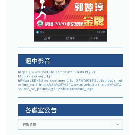
體中影音
https://www.youtube.com/watch?list=PLyj7F-
blDmYxiryAPAqLJLj-
hPMqaUKDK&time_continue=1&v=QFWTd08M8do&embeds_ref
erring_euri=https%3A%2F%2Fwww.ntpehs.ttct.edu.tw%2F&
source_ve_path=Mjg2NjY&feature=emb_logo
各處室公告
各
選取分類
處
室
公