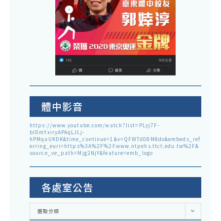
體中影音
https://www.youtube.com/watch?list=PLyj7F-
blDmYxiryAPAqLJLj-
hPMqaUKDK&time_continue=1&v=QFWTd08M8do&embeds_ref
erring_euri=https%3A%2F%2Fwww.ntpehs.ttct.edu.tw%2F&
source_ve_path=Mjg2NjY&feature=emb_logo
各處室公告
各
選取分類
處
室