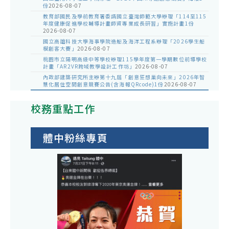
份
2026-08-07
教育部國民及學前教育署委請國立臺灣師範大學辦理「114至115
年度健康促進學校輔導計畫師資專業成長研習」實施計畫1份
2026-08-07
國立高雄科技大學海事學院造船及海洋工程系辦理「2026學生船
模創客大賽」
2026-08-07
桃園市立陽明高級中等學校辦理115學年度第一學期數位前導學校
計畫「AR2VR跨域教學設計工作坊」
2026-08-07
內政部建築研究所主辦第十九屆「創意狂想巢向未來」2026年智
慧化居住空間創意競賽公告(含海報QRcode)1份
2026-08-07
校務重點工作
體中粉絲專頁