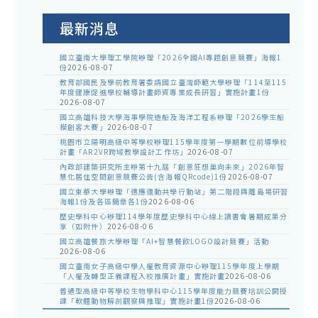
公
告
最新消息
國立臺南大學理工學院辦理「2026全國AI專題創意競賽」海報1
份
2026-08-07
教育部國民及學前教育署委請國立臺灣師範大學辦理「114至115
年度健康促進學校輔導計畫師資專業成長研習」實施計畫1份
2026-08-07
國立高雄科技大學海事學院造船及海洋工程系辦理「2026學生船
模創客大賽」
2026-08-07
桃園市立陽明高級中等學校辦理115學年度第一學期數位前導學校
計畫「AR2VR跨域教學設計工作坊」
2026-08-07
內政部建築研究所主辦第十九屆「創意狂想巢向未來」2026年智
慧化居住空間創意競賽公告(含海報QRcode)1份
2026-08-07
國立東華大學辦理「適應運動共學行動站」第二階段與離島場研習
海報1份及各區簡章各1份
2026-08-06
歷史學科中心辦理114學年度歷史學科中心線上讀書會暑期成果分
享（如附件）
2026-08-06
國立高雄餐旅大學辦理「AI+智慧餐飲LOGO設計競賽」活動
2026-08-06
國立臺南女子高級中學人權教育資源中心辦理115學年度上學期
「人權及轉型正義課程入校推廣計畫」實施計畫
2026-08-06
普通型高級中等學校生物學科中心115學年度能力競賽培訓公開授
課「軟體動物解剖觀察與推理」實施計畫1份
2026-08-06