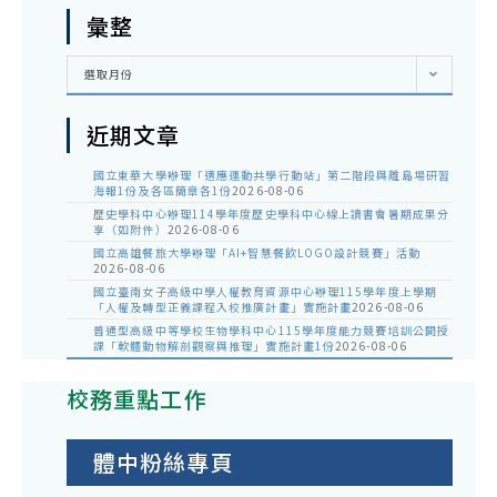
彙整
彙
選取月份
整
近期文章
國立東華大學辦理「適應運動共學行動站」第二階段與離島場研習
海報1份及各區簡章各1份
2026-08-06
歷史學科中心辦理114學年度歷史學科中心線上讀書會暑期成果分
享（如附件）
2026-08-06
國立高雄餐旅大學辦理「AI+智慧餐飲LOGO設計競賽」活動
2026-08-06
國立臺南女子高級中學人權教育資源中心辦理115學年度上學期
「人權及轉型正義課程入校推廣計畫」實施計畫
2026-08-06
普通型高級中等學校生物學科中心115學年度能力競賽培訓公開授
課「軟體動物解剖觀察與推理」實施計畫1份
2026-08-06
校務重點工作
體中粉絲專頁