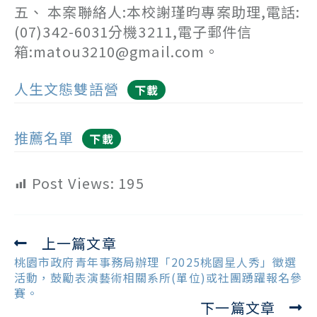
五、 本案聯絡人:本校謝瑾昀專案助理,電話:
(07)342-6031分機3211,電子郵件信
箱:matou3210@gmail.com。
人生文態雙語營
下載
推薦名單
下載
Post Views:
195
上一篇文章
Read
more
桃園市政府青年事務局辦理「2025桃園星人秀」徵選
articles
活動，鼓勵表演藝術相關系所(單位)或社團踴躍報名參
賽。
下一篇文章