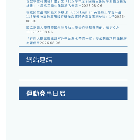
性教學教材開發計畫」之「115學年度全國高三暑假學測物理複習
計畫」，請高三學生踴躍報名參與。
2026-08-06
檢送國立臺灣師範大學辦理「Cool English 英語線上學習平臺
115年普技高教案簡報得獎作品實體分享會實施辦法」1份
2026-
08-06
國立高雄大學與泰國朱拉隆功大學合作辦理泰語能力檢定CU-
TFL
2026-08-06
「行政大樓三樓主計室外平台漏水整修一式」擬公開徵求原住民廠
商報價單
2026-08-06
網站連結
運動賽事日曆