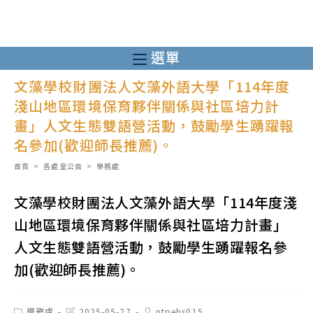
跳
轉
至
選單
主
文藻學校財團法人文藻外語大學「114年度
要
淺山地區環境保育夥伴關係與社區培力計
內
畫」人文生態雙語營活動，鼓勵學生踴躍報
容
名參加(歡迎師長推薦)。
首頁
>
各處室公告
>
學務處
文藻學校財團法人文藻外語大學「114年度淺
山地區環境保育夥伴關係與社區培力計畫」
人文生態雙語營活動，鼓勵學生踴躍報名參
加(歡迎師長推薦)。
Post
Post
Post
學務處
2025-05-27
ntpehs015