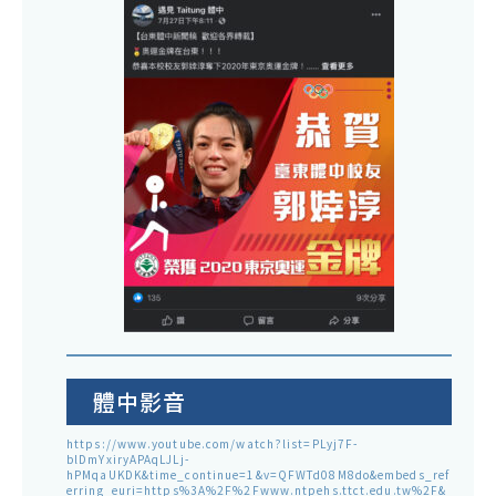
體中影音
https://www.youtube.com/watch?list=PLyj7F-
blDmYxiryAPAqLJLj-
hPMqaUKDK&time_continue=1&v=QFWTd08M8do&embeds_ref
erring_euri=https%3A%2F%2Fwww.ntpehs.ttct.edu.tw%2F&