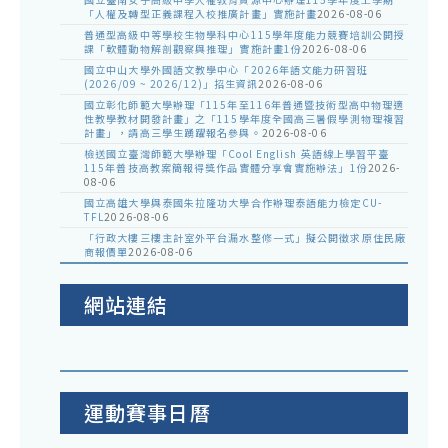
「人權及轉型正義課程入校推廣計畫」實施計畫
2026-08-06
普通型高級中等學校生物學科中心115學年度能力競賽培訓公開授
課「軟體動物解剖觀察與推理」實施計畫1份
2026-08-06
國立中山大學外國語文教學中心「2026年語文能力研習班
(2026/09 ~ 2026/12)」招生資訊
2026-08-06
國立彰化師範大學辦理「115年至116年普通暨技術型高中物理適
性教學教材開發計畫」之「115學年度全國高三暑假學測物理複習
計畫」，請高三學生踴躍報名參與。
2026-08-06
檢送國立臺灣師範大學辦理「Cool English 英語線上學習平臺
115年普技高教案簡報得獎作品實體分享會實施辦法」1份
2026-
08-06
國立高雄大學與泰國朱拉隆功大學合作辦理泰語能力檢定CU-
TFL
2026-08-06
「行政大樓三樓主計室外平台漏水整修一式」擬公開徵求原住民廠
商報價單
2026-08-06
網站連結
運動賽事日曆