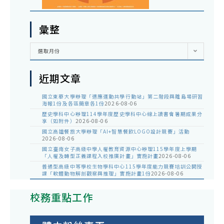
彙整
彙
選取月份
整
近期文章
國立東華大學辦理「適應運動共學行動站」第二階段與離島場研習
海報1份及各區簡章各1份
2026-08-06
歷史學科中心辦理114學年度歷史學科中心線上讀書會暑期成果分
享（如附件）
2026-08-06
國立高雄餐旅大學辦理「AI+智慧餐飲LOGO設計競賽」活動
2026-08-06
國立臺南女子高級中學人權教育資源中心辦理115學年度上學期
「人權及轉型正義課程入校推廣計畫」實施計畫
2026-08-06
普通型高級中等學校生物學科中心115學年度能力競賽培訓公開授
課「軟體動物解剖觀察與推理」實施計畫1份
2026-08-06
校務重點工作