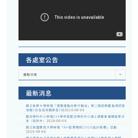
各處室公告
各
選取分類
處
室
公
告
最新消息
國立東華大學辦理「適應運動共學行動站」第二階段與離島場研習
海報1份及各區簡章各1份
2026-08-06
歷史學科中心辦理114學年度歷史學科中心線上讀書會暑期成果分
享（如附件）
2026-08-06
國立高雄餐旅大學辦理「AI+智慧餐飲LOGO設計競賽」活動
2026-08-06
國立臺南女子高級中學人權教育資源中心辦理115學年度上學期