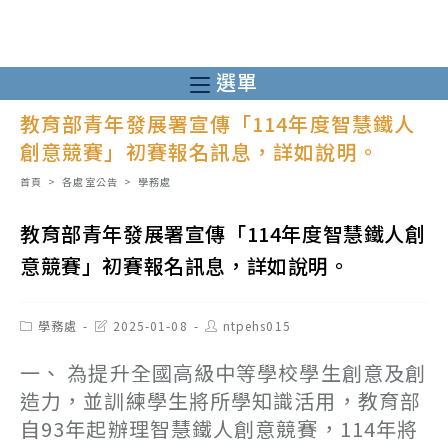
跳
轉
至
選單
主
教育部青年發展署宣傳「114年度智慧鐵人
要
創意競賽」初賽報名訊息，詳如說明。
內
容
首頁
>
各處室公告
>
學務處
教育部青年發展署宣傳「114年度智慧鐵人創
意競賽」初賽報名訊息，詳如說明。
Post
Post
Post
學務處
2025-01-08
ntpehs015
category:
last
author:
modified:
一、 為提升全國高級中等學校學生創意及創
造力，並訓練學生將所學知識活用，教育部
自93年起辦理智慧鐵人創意競賽，114年將