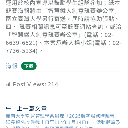
運用於校內宣導以鼓勵學生組隊參加；紙本
競賽海報將由「智慧鐵人創意競賽辦公室」
國立臺灣大學另行寄送，屆時請協助張貼。
四、 競賽相關訊息可至競賽網站查詢，或洽
「智慧鐵人創意競賽辦公室」(電話：02-
6639-6521)、本案承辦人楊小姐(電話：02-
7736-5134)。
海報
下載
Post Views:
214
上一篇文章
Read
more
開南大學空運管理學系辦理「2025航空服務體驗營」
articles
延長報名收件截止日至114年1月14日止，活動簡章及