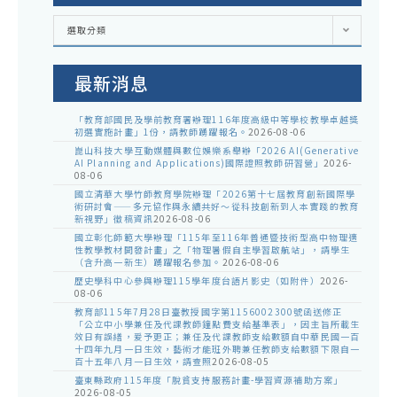
各
選取分類
處
室
公
告
最新消息
「教育部國民及學前教育署辦理116年度高級中等學校教學卓越獎
初選實施計畫」1份，請教師踴躍報名。
2026-08-06
崑山科技大學互動媒體與數位娛樂系舉辦「2026 AI(Generative
AI Planning and Applications)國際證照教師研習營」
2026-
08-06
國立清華大學竹師教育學院辦理「2026第十七屆教育創新國際學
術研討會——多元協作與永續共好～從科技創新到人本實踐的教育
新視野」徵稿資訊
2026-08-06
國立彰化師範大學辦理「115年至116年普通暨技術型高中物理適
性教學教材開發計畫」之「物理暑假自主學習啟航站」，請學生
（含升高一新生）踴躍報名參加。
2026-08-06
歷史學科中心參與辦理115學年度台語片影史（如附件）
2026-
08-06
教育部115年7月28日臺教授國字第1156002300號函送修正
「公立中小學兼任及代課教師鐘點費支給基準表」，因主旨所載生
效日有誤繕，爰予更正；兼任及代課教師支給數額自中華民國一百
十四年九月一日生效，藝術才能班外聘兼任教師支給數額下限自一
百十五年八月一日生效，請查照
2026-08-05
臺東縣政府115年度「脫貧支持服務計畫-學習資源補助方案」
2026-08-05