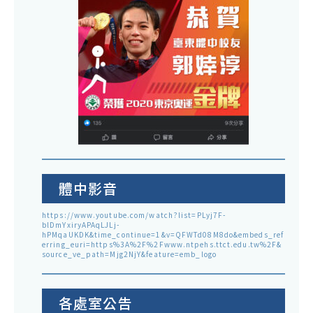
體中影音
https://www.youtube.com/watch?list=PLyj7F-
blDmYxiryAPAqLJLj-
hPMqaUKDK&time_continue=1&v=QFWTd08M8do&embeds_ref
erring_euri=https%3A%2F%2Fwww.ntpehs.ttct.edu.tw%2F&
source_ve_path=Mjg2NjY&feature=emb_logo
各處室公告