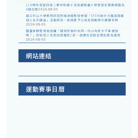
116學年度起四技二專特殊選才及技優甄審入學管道志願數調整為
6個志願
2026-08-05
國立中山大學教育研究所楊淑晴教授辦理「STEM高中生職涯發展
線上系列講座」活動資訊，敬請惠予公告並鼓勵學生踴躍參與
2026-08-05
關臺東縣警察局拍攝「鏡頭背後的陷阱－你以為男生不會被拍
嗎？」防制兒少性剝削微電影1部，請貴校協助宣導並廣為運用
2026-08-05
網站連結
運動賽事日曆