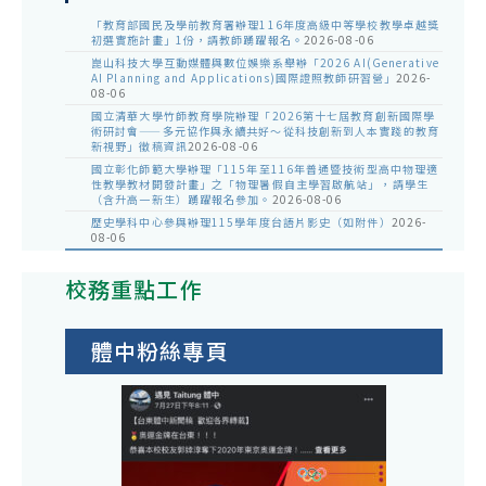
「教育部國民及學前教育署辦理116年度高級中等學校教學卓越獎
初選實施計畫」1份，請教師踴躍報名。
2026-08-06
崑山科技大學互動媒體與數位娛樂系舉辦「2026 AI(Generative
AI Planning and Applications)國際證照教師研習營」
2026-
08-06
國立清華大學竹師教育學院辦理「2026第十七屆教育創新國際學
術研討會——多元協作與永續共好～從科技創新到人本實踐的教育
新視野」徵稿資訊
2026-08-06
國立彰化師範大學辦理「115年至116年普通暨技術型高中物理適
性教學教材開發計畫」之「物理暑假自主學習啟航站」，請學生
（含升高一新生）踴躍報名參加。
2026-08-06
歷史學科中心參與辦理115學年度台語片影史（如附件）
2026-
08-06
校務重點工作
體中粉絲專頁