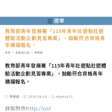
跳
轉
至
選單
主
教育部青年發展署「115年青年壯遊點壯遊
要
體驗活動企劃見習專案」，鼓勵符合資格青
內
年踴躍報名。
容
首頁
>
各處室公告
>
學務處
教育部青年發展署「115年青年壯遊點壯遊體
驗活動企劃見習專案」，鼓勵符合資格青年
踴躍報名。
Post
Post
Post
學務處
2026-06-18
ntpehs015
category:
last
author:
modified:
詳如附件
http://usl