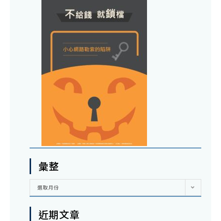
彙整
彙
選取月份
整
近期文章