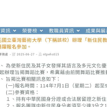
生資訊
榮譽榜
教職員資訊
成果與展
託國立臺灣藝術大學（下稱該校）辦理「新住民
踴躍報名參加。
t
Post
Post
學務處
2025-06-27
ntpehs015
egory:
last
author:
modified:
、 為使新住民及其子女發揮其語言及多元文化優
起辦理旨揭舞蹈比賽，希冀藉由前開舞蹈比賽推
、 旨揭比賽相關訊息如下：
一)報名時間：114年7月1日（星期二）起至
(二)參賽資格：
１、持有中華民國身分證或合法居留證之新住
、報名團隊中新住民身分者須至少達3分之1，