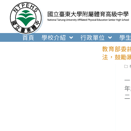
跳
轉
至
主
要
首頁
學校介紹
行政單位
學
內
教育部委
容
法，鼓勵
Pos
cat
一
年
二
(
２