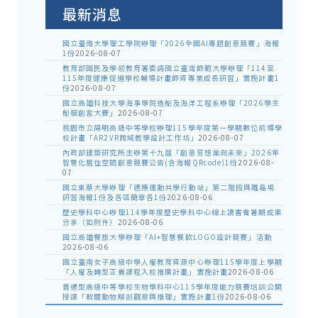
告
最新消息
國立臺南大學理工學院辦理「2026全國AI專題創意競賽」海報
1份
2026-08-07
教育部國民及學前教育署委請國立臺灣師範大學辦理「114至
115年度健康促進學校輔導計畫師資專業成長研習」實施計畫1
份
2026-08-07
國立高雄科技大學海事學院造船及海洋工程系辦理「2026學生
船模創客大賽」
2026-08-07
桃園市立陽明高級中等學校辦理115學年度第一學期數位前導學
校計畫「AR2VR跨域教學設計工作坊」
2026-08-07
內政部建築研究所主辦第十九屆「創意狂想巢向未來」2026年
智慧化居住空間創意競賽公告(含海報QRcode)1份
2026-08-
07
國立東華大學辦理「適應運動共學行動站」第二階段與離島場
研習海報1份及各區簡章各1份
2026-08-06
歷史學科中心辦理114學年度歷史學科中心線上讀書會暑期成果
分享（如附件）
2026-08-06
國立高雄餐旅大學辦理「AI+智慧餐飲LOGO設計競賽」活動
2026-08-06
國立臺南女子高級中學人權教育資源中心辦理115學年度上學期
「人權及轉型正義課程入校推廣計畫」實施計畫
2026-08-06
普通型高級中等學校生物學科中心115學年度能力競賽培訓公開
授課「軟體動物解剖觀察與推理」實施計畫1份
2026-08-06