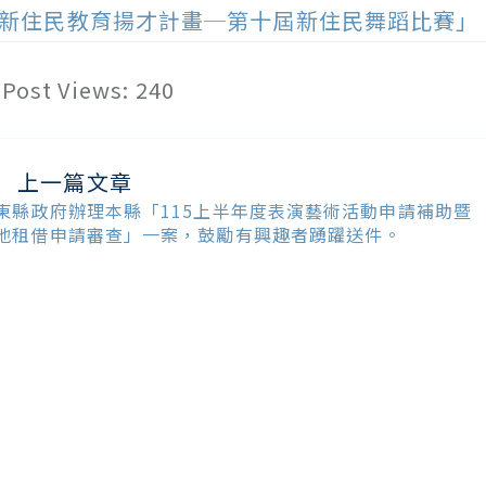
新住民教育揚才計畫─第十屆新住民舞蹈比賽」
Post Views:
240
上一篇文章
ead
ore
東縣政府辦理本縣「115上半年度表演藝術活動申請補助暨
ticles
地租借申請審查」一案，鼓勵有興趣者踴躍送件。