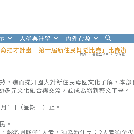
示
入學與升學
內外資源
教育揚才計畫─第十屆新住民舞蹈比賽」比賽辦
首頁
>
各處室公告
>
學務處
勢，進而提升國人對新住民母國文化了解，本部自
動多元文化融合與交流，並成為嶄新藝文平臺。
9月1日（星期一）止。
民。
報名團隊僅1人者，須為新住民；2人者須至少