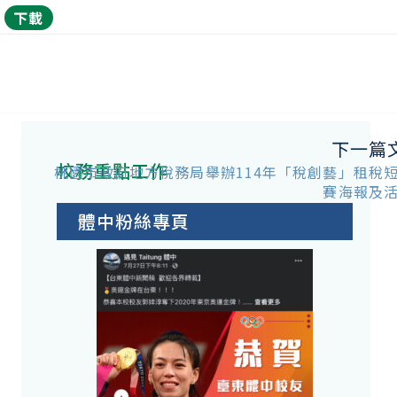
下載
下一篇
校務重點工作
桃園市政府地方稅務局舉辦114年「稅創藝」租稅
賽海報及
體中粉絲專頁