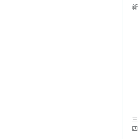
新
１
２
３
４
(
(
三
四