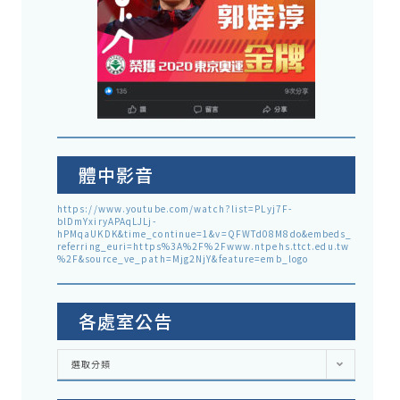
體中影音
https://www.youtube.com/watch?list=PLyj7F-
blDmYxiryAPAqLJLj-
hPMqaUKDK&time_continue=1&v=QFWTd08M8do&embeds_
referring_euri=https%3A%2F%2Fwww.ntpehs.ttct.edu.tw
%2F&source_ve_path=Mjg2NjY&feature=emb_logo
各處室公告
各
選取分類
處
室
公