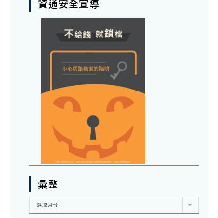
資通安全宣導
彙整
彙
選取月份
整