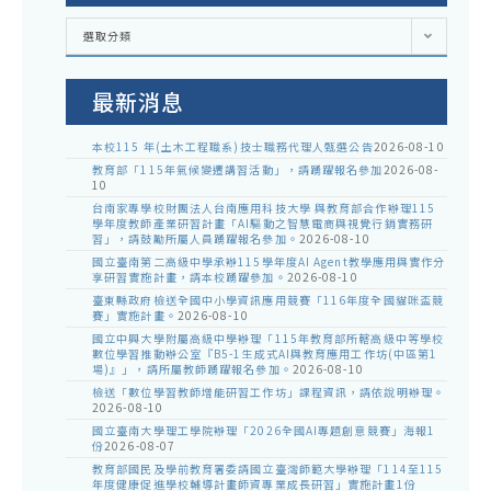
各
選取分類
處
室
公
告
最新消息
本校115 年(土木工程職系)技士職務代理人甄選公告
2026-08-10
教育部「115年氣候變遷講習活動」，請踴躍報名參加
2026-08-
10
台南家專學校財團法人台南應用科技大學 與教育部合作辦理115
學年度教師產業研習計畫「AI驅動之智慧電商與視覺行銷實務研
習」，請鼓勵所屬人員踴躍報名參加。
2026-08-10
國立臺南第二高級中學承辦115學年度AI Agent教學應用與實作分
享研習實施計畫，請本校踴躍參加。
2026-08-10
臺東縣政府檢送全國中小學資訊應用競賽「116年度全國貓咪盃競
賽」實施計畫。
2026-08-10
國立中興大學附屬高級中學辦理「115年教育部所轄高級中等學校
數位學習推動辦公室『B5-1生成式AI與教育應用工作坊(中區第1
場)』」，請所屬教師踴躍報名參加。
2026-08-10
檢送「數位學習教師增能研習工作坊」課程資訊，請依說明辦理。
2026-08-10
國立臺南大學理工學院辦理「2026全國AI專題創意競賽」海報1
份
2026-08-07
教育部國民及學前教育署委請國立臺灣師範大學辦理「114至115
年度健康促進學校輔導計畫師資專業成長研習」實施計畫1份