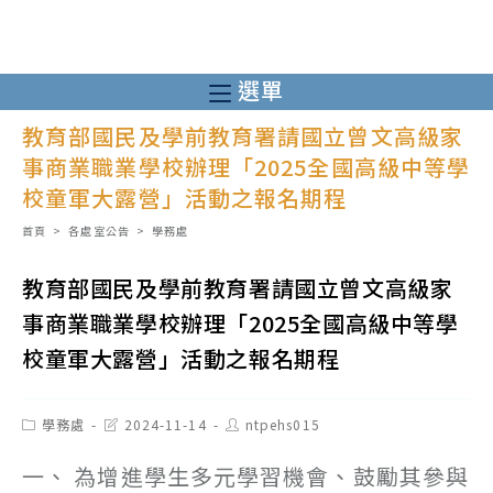
跳
轉
至
選單
主
教育部國民及學前教育署請國立曾文高級家
要
事商業職業學校辦理「2025全國高級中等學
內
校童軍大露營」活動之報名期程
容
首頁
>
各處室公告
>
學務處
教育部國民及學前教育署請國立曾文高級家
事商業職業學校辦理「2025全國高級中等學
校童軍大露營」活動之報名期程
Post
Post
Post
學務處
2024-11-14
ntpehs015
category:
last
author:
modified:
一、 為增進學生多元學習機會、鼓勵其參與