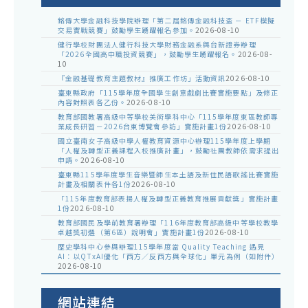
銘傳大學金融科技學院辦理「第二屆銘傳金融科技盃 － ETF模擬
交易實戰競賽」鼓勵學生踴躍報名參加。
2026-08-10
健行學校財團法人健行科技大學財務金融系與台新證券辦理
「2026全國高中職投資競賽」，鼓勵學生踴躍報名。
2026-08-
10
『金融基礎教育主題教材』推廣工作坊」活動資訊
2026-08-10
臺東縣政府「115學年度全國學生創意戲劇比賽實施要點」及修正
內容對照表各乙份。
2026-08-10
教育部國教署高級中等學校美術學科中心「115學年度東區教師專
業成長研習－2026台東博覽會參訪」實施計畫1份
2026-08-10
國立臺南女子高級中學人權教育資源中心辦理115學年度上學期
「人權及轉型正義課程入校推廣計畫」，鼓勵社團教師依需求提出
申請。
2026-08-10
臺東縣115學年度學生音樂暨師生本土語及新住民語歌謠比賽實施
計畫及相關表件各1份
2026-08-10
「115年度教育部表揚人權及轉型正義教育推展貢獻獎」實施計畫
1份
2026-08-10
教育部國民及學前教育署辦理「116年度教育部高級中等學校教學
卓越獎初選（第6區）說明會」實施計畫1份
2026-08-10
歷史學科中心參與辦理115學年度當 Quality Teaching 遇見
AI：以QTxAI優化「西方／反西方與全球化」單元為例（如附件）
2026-08-10
網站連結