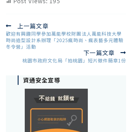
Post Views:
195
上一篇文章
Read
more
歡迎有興趣同學參加萬能學校財團法人萬能科技大學
articles
時尚造型設計系辦理「2025瘋時尚、瘋表藝多元體驗
冬令營」活動
下一篇文章
桃園市政府文化局「拍桃園」短片徵件簡章1份
資通安全宣導