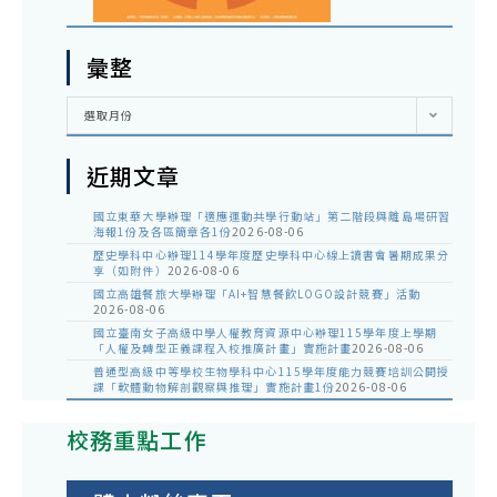
彙整
彙
選取月份
整
近期文章
國立東華大學辦理「適應運動共學行動站」第二階段與離島場研習
海報1份及各區簡章各1份
2026-08-06
歷史學科中心辦理114學年度歷史學科中心線上讀書會暑期成果分
享（如附件）
2026-08-06
國立高雄餐旅大學辦理「AI+智慧餐飲LOGO設計競賽」活動
2026-08-06
國立臺南女子高級中學人權教育資源中心辦理115學年度上學期
「人權及轉型正義課程入校推廣計畫」實施計畫
2026-08-06
普通型高級中等學校生物學科中心115學年度能力競賽培訓公開授
課「軟體動物解剖觀察與推理」實施計畫1份
2026-08-06
校務重點工作