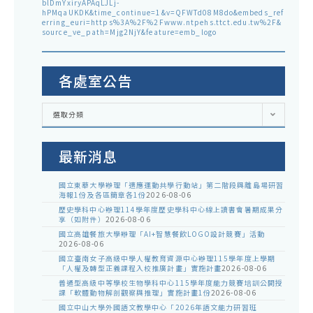
blDmYxiryAPAqLJLj-
hPMqaUKDK&time_continue=1&v=QFWTd08M8do&embeds_ref
erring_euri=https%3A%2F%2Fwww.ntpehs.ttct.edu.tw%2F&
source_ve_path=Mjg2NjY&feature=emb_logo
各處室公告
各
選取分類
處
室
公
告
最新消息
國立東華大學辦理「適應運動共學行動站」第二階段與離島場研習
海報1份及各區簡章各1份
2026-08-06
歷史學科中心辦理114學年度歷史學科中心線上讀書會暑期成果分
享（如附件）
2026-08-06
國立高雄餐旅大學辦理「AI+智慧餐飲LOGO設計競賽」活動
2026-08-06
國立臺南女子高級中學人權教育資源中心辦理115學年度上學期
「人權及轉型正義課程入校推廣計畫」實施計畫
2026-08-06
普通型高級中等學校生物學科中心115學年度能力競賽培訓公開授
課「軟體動物解剖觀察與推理」實施計畫1份
2026-08-06
國立中山大學外國語文教學中心「2026年語文能力研習班