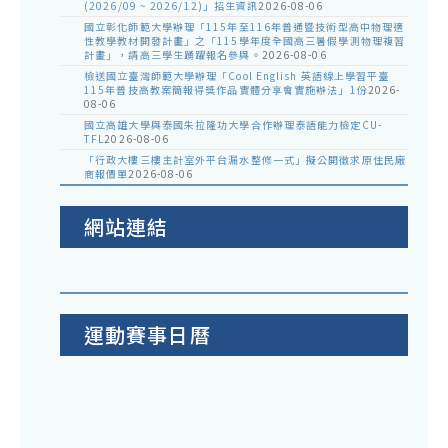
(2026/09 ~ 2026/12)」招生資訊
2026-08-06
國立彰化師範大學辦理「115年至116年普通暨技術型高中物理適
性教學教材開發計畫」之「115學年度全國高三暑假學測物理複習
計畫」，請高三學生踴躍報名參與。
2026-08-06
檢送國立臺灣師範大學辦理「Cool English 英語線上學習平臺
115年普技高教案簡報得獎作品實體分享會實施辦法」1份
2026-
08-06
國立高雄大學與泰國朱拉隆功大學合作辦理泰語能力檢定CU-
TFL
2026-08-06
「行政大樓三樓主計室外平台漏水整修一式」擬公開徵求原住民廠
商報價單
2026-08-06
網站連結
運動賽事日曆