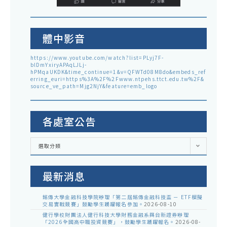
體中影音
https://www.youtube.com/watch?list=PLyj7F-
blDmYxiryAPAqLJLj-
hPMqaUKDK&time_continue=1&v=QFWTd08M8do&embeds_ref
erring_euri=https%3A%2F%2Fwww.ntpehs.ttct.edu.tw%2F&
source_ve_path=Mjg2NjY&feature=emb_logo
各處室公告
各
選取分類
處
室
公
告
最新消息
銘傳大學金融科技學院辦理「第二屆銘傳金融科技盃 － ETF模擬
交易實戰競賽」鼓勵學生踴躍報名參加。
2026-08-10
健行學校財團法人健行科技大學財務金融系與台新證券辦理
「2026全國高中職投資競賽」，鼓勵學生踴躍報名。
2026-08-