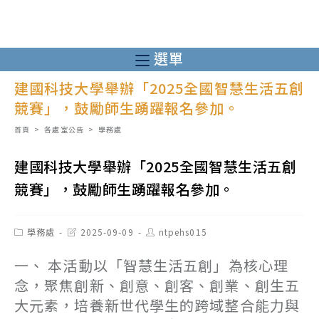
跳
轉
至
選單
主
建國科技大學舉辦「2025全國智慧生活五創
要
競賽」，鼓勵師生踴躍報名參加。
內
容
首頁
>
各處室公告
>
學務處
建國科技大學舉辦「2025全國智慧生活五創
競賽」，鼓勵師生踴躍報名參加。
Post
Post
Post
學務處
2025-09-09
ntpehs015
category:
last
author:
modified:
一、 本活動以「智慧生活五創」為核心理
念，聚焦創新、創意、創客、創業、創生五
大元素，培養新世代學生的跨域整合能力與