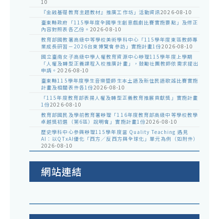
10
『金融基礎教育主題教材』推廣工作坊」活動資訊
2026-08-10
臺東縣政府「115學年度全國學生創意戲劇比賽實施要點」及修正
內容對照表各乙份。
2026-08-10
教育部國教署高級中等學校美術學科中心「115學年度東區教師專
業成長研習－2026台東博覽會參訪」實施計畫1份
2026-08-10
國立臺南女子高級中學人權教育資源中心辦理115學年度上學期
「人權及轉型正義課程入校推廣計畫」，鼓勵社團教師依需求提出
申請。
2026-08-10
臺東縣115學年度學生音樂暨師生本土語及新住民語歌謠比賽實施
計畫及相關表件各1份
2026-08-10
「115年度教育部表揚人權及轉型正義教育推展貢獻獎」實施計畫
1份
2026-08-10
教育部國民及學前教育署辦理「116年度教育部高級中等學校教學
卓越獎初選（第6區）說明會」實施計畫1份
2026-08-10
歷史學科中心參與辦理115學年度當 Quality Teaching 遇見
AI：以QTxAI優化「西方／反西方與全球化」單元為例（如附件）
2026-08-10
網站連結