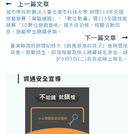
上一篇文章
Read
more
城市學校財團法人臺北城市科技大學 辦理114年全國
articles
技藝競賽「電腦繪圖」、「數位動畫」暨115全國技能
競賽「3D數位遊戲藝術」選手培訓營，相關活動訊
息，鼓勵學生踴躍參與。
下一篇文章
臺東縣政府辦理紀錄片《跳進部落的孩子》放映暨座
談會，鼓勵師生、部落階層及族人踴躍報名參加，請
於9月9日(二)前完成線上報名。
資通安全宣導