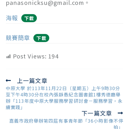
panasonicksu@gmail.com。
海報
下載
競賽簡章
下載
Post Views:
194
上一篇文章
Read
more
中原大學 於113年11月22日（星期五）上午9時30分
articles
至下午4時30分在校內張靜愚紀念圖書館1樓秀德廳舉
辦「113年度中原大學服務學習研討會－服務學習，永
續實踐」
下一篇文章
嘉義市政府舉辦第四屆有事青年節「36小時影像不停
拍」