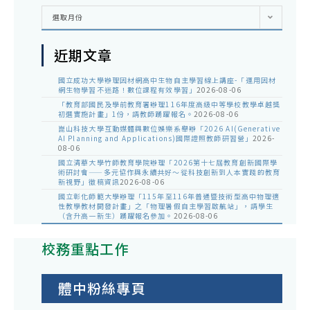
彙
選取月份
整
近期文章
國立成功大學辦理因材網高中生物自主學習線上講座-「運用因材
網生物學習不迷路！數位課程有效學習」
2026-08-06
「教育部國民及學前教育署辦理116年度高級中等學校教學卓越獎
初選實施計畫」1份，請教師踴躍報名。
2026-08-06
崑山科技大學互動媒體與數位娛樂系舉辦「2026 AI(Generative
AI Planning and Applications)國際證照教師研習營」
2026-
08-06
國立清華大學竹師教育學院辦理「2026第十七屆教育創新國際學
術研討會——多元協作與永續共好～從科技創新到人本實踐的教育
新視野」徵稿資訊
2026-08-06
國立彰化師範大學辦理「115年至116年普通暨技術型高中物理適
性教學教材開發計畫」之「物理暑假自主學習啟航站」，請學生
（含升高一新生）踴躍報名參加。
2026-08-06
校務重點工作
體中粉絲專頁