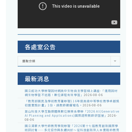
各處室公告
各
選取分類
處
室
公
告
最新消息
國立成功大學辦理因材網高中生物自主學習線上講座-「運用因材
網生物學習不迷路！數位課程有效學習」
2026-08-06
「教育部國民及學前教育署辦理116年度高級中等學校教學卓越獎
初選實施計畫」1份，請教師踴躍報名。
2026-08-06
崑山科技大學互動媒體與數位娛樂系舉辦「2026 AI(Generative
AI Planning and Applications)國際證照教師研習營」
2026-
08-06
國立清華大學竹師教育學院辦理「2026第十七屆教育創新國際學
術研討會——多元協作與永續共好～從科技創新到人本實踐的教育