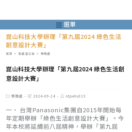
跳
轉
至
選單
主
崑山科技大學辦理「第九屆2024 綠色生活
要
創意設計大賽」
內
容
首頁
>
各處室公告
>
學務處
崑山科技大學辦理「第九屆2024 綠色生活創
意設計大賽」
Post
Post
Post
學務處
2024-09-24
ntpehs015
category:
last
author:
modified:
一、 台灣Panasonic集團自2015年開始每
年定期舉辦「綠色生活創意設計大賽」。今
年本校將延續前八屆精神，舉辦「第九屆