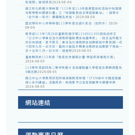
新視野」徵稿資訊
2026-08-06
國立彰化師範大學辦理「115年至116年普通暨技術型高中物理適
性教學教材開發計畫」之「物理暑假自主學習啟航站」，請學生
（含升高一新生）踴躍報名參加。
2026-08-06
歷史學科中心參與辦理115學年度台語片影史（如附件）
2026-
08-06
教育部115年7月28日臺教授國字第1156002300號函送修正
「公立中小學兼任及代課教師鐘點費支給基準表」，因主旨所載生
效日有誤繕，爰予更正；兼任及代課教師支給數額自中華民國一百
十四年九月一日生效，藝術才能班外聘兼任教師支給數額下限自一
百十五年八月一日生效，請查照
2026-08-05
臺東縣政府115年度「脫貧支持服務計畫-學習資源補助方案」
2026-08-05
116學年度起四技二專特殊選才及技優甄審入學管道志願數調整為
6個志願
2026-08-05
國立中山大學教育研究所楊淑晴教授辦理「STEM高中生職涯發展
線上系列講座」活動資訊，敬請惠予公告並鼓勵學生踴躍參與
2026-08-05
網站連結
運動賽事日曆