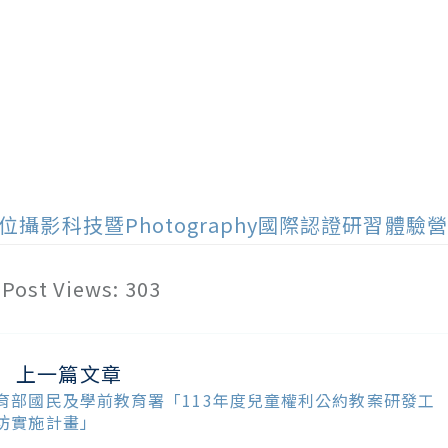
位攝影科技暨Photography國際認證研習體驗營
Post Views:
303
上一篇文章
ead
ore
育部國民及學前教育署「113年度兒童權利公約教案研發工
ticles
坊實施計畫」