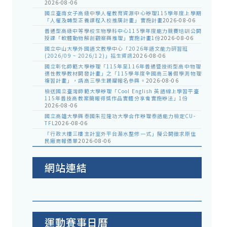
2026-08-06
國立臺南女子高級中學人權教育資源中心辦理115學年度上學期
「人權及轉型正義課程入校推廣計畫」實施計畫
2026-08-06
普通型高級中等學校生物學科中心115學年度能力競賽培訓公開
授課「軟體動物解剖觀察與推理」實施計畫1份
2026-08-06
國立中山大學外國語文教學中心「2026年語文能力研習班
(2026/09 ~ 2026/12)」招生資訊
2026-08-06
國立彰化師範大學辦理「115年至116年普通暨技術型高中物理
適性教學教材開發計畫」之「115學年度全國高三暑假學測物理
複習計畫」，請高三學生踴躍報名參與。
2026-08-06
檢送國立臺灣師範大學辦理「Cool English 英語線上學習平臺
115年普技高教案簡報得獎作品實體分享會實施辦法」1份
2026-08-06
國立高雄大學與泰國朱拉隆功大學合作辦理泰語能力檢定CU-
TFL
2026-08-06
「行政大樓三樓主計室外平台漏水整修一式」擬公開徵求原住
民廠商報價單
2026-08-06
網站連結
運動賽事日曆