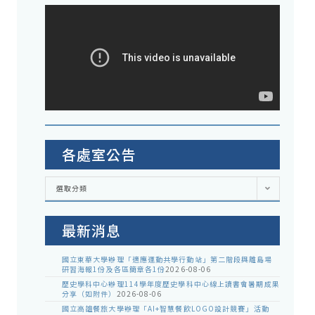
各處室公告
各
選取分類
處
室
公
告
最新消息
國立東華大學辦理「適應運動共學行動站」第二階段與離島場
研習海報1份及各區簡章各1份
2026-08-06
歷史學科中心辦理114學年度歷史學科中心線上讀書會暑期成果
分享（如附件）
2026-08-06
國立高雄餐旅大學辦理「AI+智慧餐飲LOGO設計競賽」活動