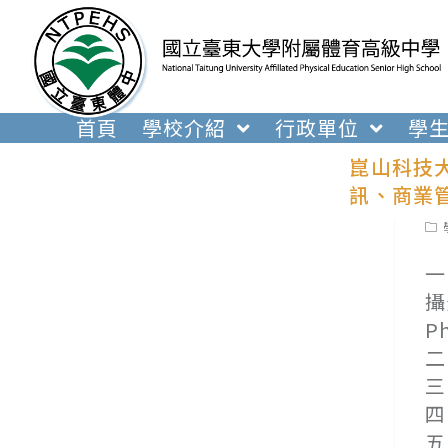
跳
轉
至
主
要
首頁
學校介紹
行政單位
學
內
崑山科技大
容
訊、商業
Pos
cat
一
攝
P
二
三
四
五