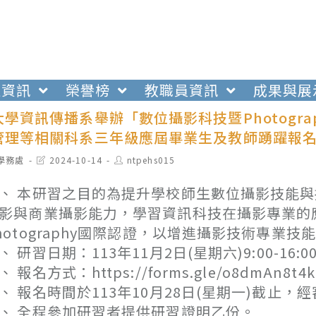
生資訊
榮譽榜
教職員資訊
成果與展
學資訊傳播系舉辦「數位攝影科技暨Photogr
管理等相關科系三年級應屆畢業生及教師踴躍報
t
Post
Post
學務處
2024-10-14
ntpehs015
egory:
last
author:
modified:
、 本研習之目的為提升學校師生數位攝影技能
影與商業攝影能力，學習資訊科技在攝影專業的
hotography國際認證，以增進攝影技術專業技
、 研習日期：113年11月2日(星期六)9:00-16:0
、 報名方式：https://forms.gle/o8dmAn8t4k
、 報名時間於113年10月28日(星期一)截止，經
、 全程參加研習者提供研習證明乙份。