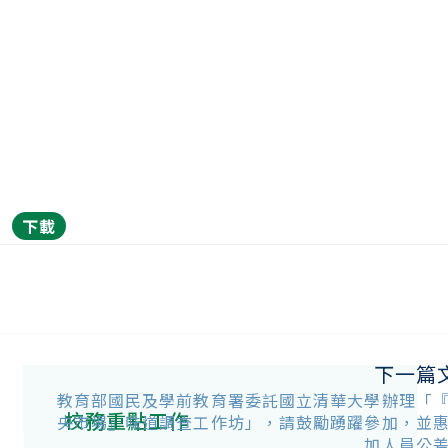
下載
下一篇
教育部國民及學前教育署委託國立清華大學辦理「
校務重點工作
央市場』味道調查工作坊」，請鼓勵踴躍參加，並
加人員公