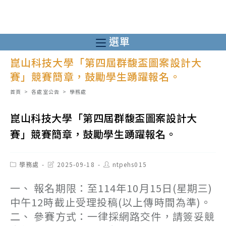
跳
轉
至
選單
主
崑山科技大學「第四屆群馥盃圖案設計大
要
賽」競賽簡章，鼓勵學生踴躍報名。
內
容
首頁
>
各處室公告
>
學務處
崑山科技大學「第四屆群馥盃圖案設計大
賽」競賽簡章，鼓勵學生踴躍報名。
Post
Post
Post
學務處
2025-09-18
ntpehs015
category:
last
author:
modified:
一、 報名期限：至114年10月15日(星期三)
中午12時截止受理投稿(以上傳時間為準)。
二、 參賽方式：一律採網路交件，請簽妥競