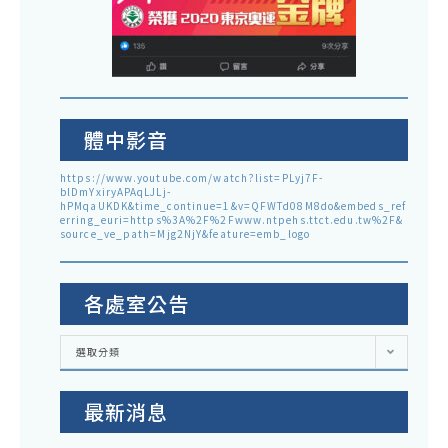
體中影音
https://www.youtube.com/watch?list=PLyj7F-
blDmYxiryAPAqLJLj-
hPMqaUKDK&time_continue=1&v=QFWTd08M8do&embeds_ref
erring_euri=https%3A%2F%2Fwww.ntpehs.ttct.edu.tw%2F&
source_ve_path=Mjg2NjY&feature=emb_logo
各處室公告
各
選取分類
處
室
公
告
最新消息