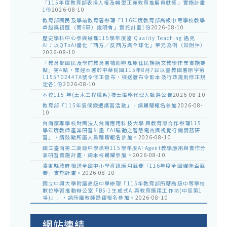
「115年度教育部表揚人權及轉型正義教育推展貢獻獎」實施計畫
1份
2026-08-10
教育部國民及學前教育署辦理「116年度教育部高級中等學校教學
卓越獎初選（第6區）說明會」實施計畫1份
2026-08-10
歷史學科中心參與辦理115學年度當 Quality Teaching 遇見
AI：以QTxAI優化「西方／反西方與全球化」單元為例（如附件）
2026-08-10
「教育部國民及學前教育署補助辦理原住民族語文教學作業實施要
點」第4點，業經本署於中華民國115年8月7日以臺教國署原字第
1155702447A號令修正發布，檢送發布令影本及行政規則修正規
定各1份
2026-08-10
本校115 年(土木工程職系)技士職務代理人甄選公告
2026-08-10
教育部「115年氣候變遷講習活動」，請踴躍報名參加
2026-08-
10
台南家專學校財團法人台南應用科技大學 與教育部合作辦理115
學年度教師產業研習計畫「AI驅動之智慧電商與視覺行銷實務研
習」，請鼓勵所屬人員踴躍報名參加。
2026-08-10
國立臺南第二高級中學承辦115學年度AI Agent教學應用與實作分
享研習實施計畫，請本校踴躍參加。
2026-08-10
臺東縣政府檢送全國中小學資訊應用競賽「116年度全國貓咪盃競
賽」實施計畫。
2026-08-10
國立中興大學附屬高級中學辦理「115年教育部所轄高級中等學校
數位學習推動辦公室『B5-1生成式AI與教育應用工作坊(中區第1
場)』」，請所屬教師踴躍報名參加。
2026-08-10
網站連結