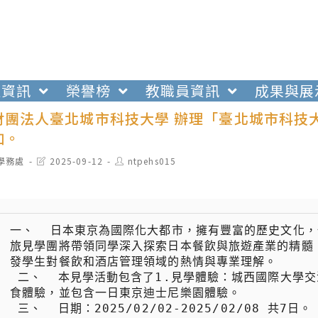
生資訊
榮譽榜
教職員資訊
成果與展
財團法人臺北城市科技大學 辦理「臺北城市科技大
加。
t
Post
Post
學務處
2025-09-12
ntpehs015
egory:
last
author:
modified:
一、  日本東京為國際化大都市，擁有豐富的歷史文化
旅見學團將帶領同學深入探索日本餐飲與旅遊產業的精髓
發學生對餐飲和酒店管理領域的熱情與專業理解。

 二、  本見學活動包含了1.見學體驗：城西國際大學交流、箱根王子飯店集團見習、2.餐旅體驗、3.文化體驗、4.美
食體驗，並包含一日東京迪士尼樂園體驗。

 三、  日期：2025/02/02-2025/02/08 共7日。