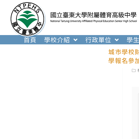
跳
轉
至
主
要
首頁
學校介紹
行政單位
學
內
城市學校
容
學報名參
Pos
cat