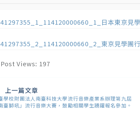
141297355_1_114120000660_1_日本東京
141297355_2_114120000660_2_東京見學
Post Views:
197
上一篇文章
ead
ore
臺學校財團法人南臺科技大學流行音樂產業系辦理第九屆
ticles
南臺獅吼」流行音樂大賽，鼓勵相關學生踴躍報名參加。