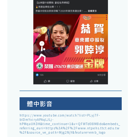
體中影音
https://www.youtube.com/watch?list=PLyj7F-
blDmYxiryAPAqLJLj-
hPMqaUKDK&time_continue=1&v=QFWTd08M8do&embeds_
referring_euri=https%3A%2F%2Fwww.ntpehs.ttct.edu.tw
%2F&source_ve_path=Mjg2NjY&feature=emb_logo