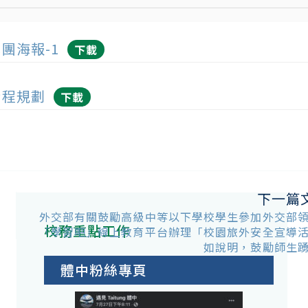
見學團海報-1
下載
團行程規劃
下載
下一篇
外交部有關鼓勵高級中等以下學校學生參加外交部
校務重點工作
「學習吧」線上教育平台辦理「校園旅外安全宣導
如說明，鼓勵師生
體中粉絲專頁