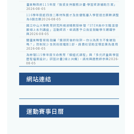
臺東縣政府115年度「脫貧支持服務計畫-學習資源補助方案」
2026-08-05
116學年度起四技二專特殊選才及技優甄審入學管道志願數調整
為6個志願
2026-08-05
國立中山大學教育研究所楊淑晴教授辦理「STEM高中生職涯發
展線上系列講座」活動資訊，敬請惠予公告並鼓勵學生踴躍參
與
2026-08-05
關臺東縣警察局拍攝「鏡頭背後的陷阱－你以為男生不會被拍
嗎？」防制兒少性剝削微電影1部，請貴校協助宣導並廣為運用
2026-08-05
為辦理115學年度生命教育「模組式課程」與「多元評量與學習
歷程檔案設計」研習計畫(線上共備)，請有興趣教師參與
2026-
08-05
網站連結
運動賽事日曆