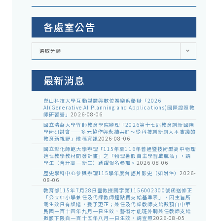
各處室公告
各
選取分類
處
室
公
告
最新消息
崑山科技大學互動媒體與數位娛樂系舉辦「2026
AI(Generative AI Planning and Applications)國際證照教
師研習營」
2026-08-06
國立清華大學竹師教育學院辦理「2026第十七屆教育創新國際
學術研討會——多元協作與永續共好～從科技創新到人本實踐的
教育新視野」徵稿資訊
2026-08-06
國立彰化師範大學辦理「115年至116年普通暨技術型高中物理
適性教學教材開發計畫」之「物理暑假自主學習啟航站」，請
學生（含升高一新生）踴躍報名參加。
2026-08-06
歷史學科中心參與辦理115學年度台語片影史（如附件）
2026-
08-06
教育部115年7月28日臺教授國字第1156002300號函送修正
「公立中小學兼任及代課教師鐘點費支給基準表」，因主旨所
載生效日有誤繕，爰予更正；兼任及代課教師支給數額自中華
民國一百十四年九月一日生效，藝術才能班外聘兼任教師支給
數額下限自一百十五年八月一日生效，請查照
2026-08-05