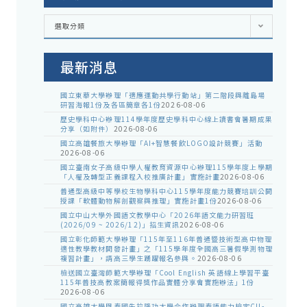
各
選取分類
處
室
公
告
最新消息
國立東華大學辦理「適應運動共學行動站」第二階段與離島場
研習海報1份及各區簡章各1份
2026-08-06
歷史學科中心辦理114學年度歷史學科中心線上讀書會暑期成果
分享（如附件）
2026-08-06
國立高雄餐旅大學辦理「AI+智慧餐飲LOGO設計競賽」活動
2026-08-06
國立臺南女子高級中學人權教育資源中心辦理115學年度上學期
「人權及轉型正義課程入校推廣計畫」實施計畫
2026-08-06
普通型高級中等學校生物學科中心115學年度能力競賽培訓公開
授課「軟體動物解剖觀察與推理」實施計畫1份
2026-08-06
國立中山大學外國語文教學中心「2026年語文能力研習班
(2026/09 ~ 2026/12)」招生資訊
2026-08-06
國立彰化師範大學辦理「115年至116年普通暨技術型高中物理
適性教學教材開發計畫」之「115學年度全國高三暑假學測物理
複習計畫」，請高三學生踴躍報名參與。
2026-08-06
檢送國立臺灣師範大學辦理「Cool English 英語線上學習平臺
115年普技高教案簡報得獎作品實體分享會實施辦法」1份
2026-08-06
國立高雄大學與泰國朱拉隆功大學合作辦理泰語能力檢定CU-