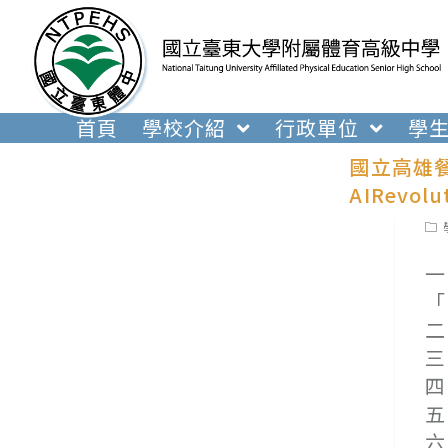
跳
轉
至
主
要
首頁
學校介紹
行政單位
學
內
國立高雄餐
容
AIRevol
Pos
cat
一
「
二
三
四
五
六