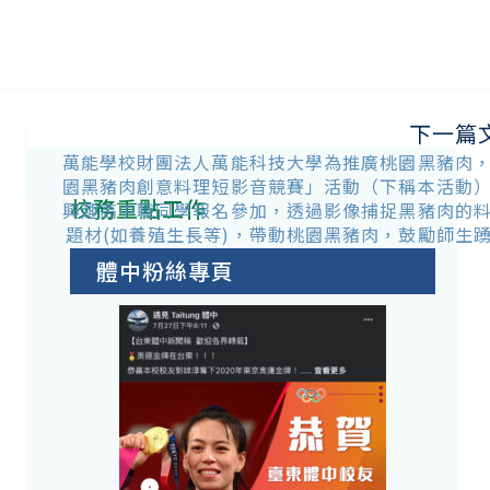
下一篇
萬能學校財團法人萬能科技大學為推廣桃園黑豬肉
園黑豬肉創意料理短影音競賽」活動（下稱本活動
校務重點工作
興趣高中職同學報名參加，透過影像捕捉黑豬肉的
題材(如養殖生長等)，帶動桃園黑豬肉，鼓勵師生
體中粉絲專頁