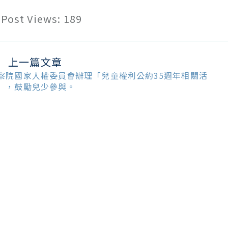
Post Views:
189
上一篇文章
ead
ore
察院國家人權委員會辦理「兒童權利公約35週年相關活
ticles
」，鼓勵兒少參與。