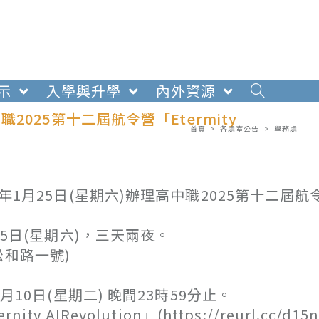
示
入學與升學
內外資源
25第十二屆航令營「Etermity
首頁
>
各處室公告
>
學務處
4年1月25日(星期六)辦理高中職2025第十二屆航
月25日(星期六)，三天兩夜。
松和路一號)
2月10日(星期二) 晚間23時59分止。
AIRevolution」(https://reurl.cc/d15