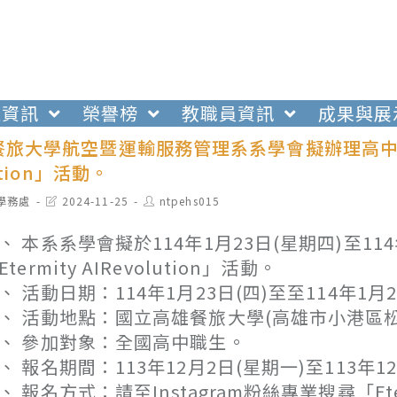
生資訊
榮譽榜
教職員資訊
成果與展
旅大學航空暨運輸服務管理系系學會擬辦理高中職20
ution」活動。
t
Post
Post
學務處
2024-11-25
ntpehs015
egory:
last
author:
modified:
、 本系系學會擬於114年1月23日(星期四)至11
Etermity AIRevolution」活動。
、 活動日期：114年1月23日(四)至至114年1
、 活動地點：國立高雄餐旅大學(高雄市小港區
、 參加對象：全國高中職生。
、 報名期間：113年12月2日(星期一)至113年1
、 報名方式：請至Instagram粉絲專業搜尋「Eternity 