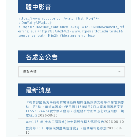
體中影音
https://www.youtube.com/watch?list=PLyj7F-
blDmYxiryAPAqLJLj-
hPMqaUKDK&time_continue=1&v=QFWTd08M8do&embeds_ref
erring_euri=https%3A%2F%2Fwww.ntpehs.ttct.edu.tw%2F&
source_ve_path=Mjg2NjY&feature=emb_logo
各處室公告
各
選取分類
處
室
公
告
最新消息
「教育部國民及學前教育署補助辦理原住民族語文教學作業實施要
點」第4點，業經本署於中華民國115年8月7日以臺教國署原字第
1155702447A號令修正發布，檢送發布令影本及行政規則修正規
定各1份
2026-08-10
本校115 年(土木工程職系)技士職務代理人甄選公告
2026-08-10
教育部「115年氣候變遷講習活動」，請踴躍報名參加
2026-08-
10