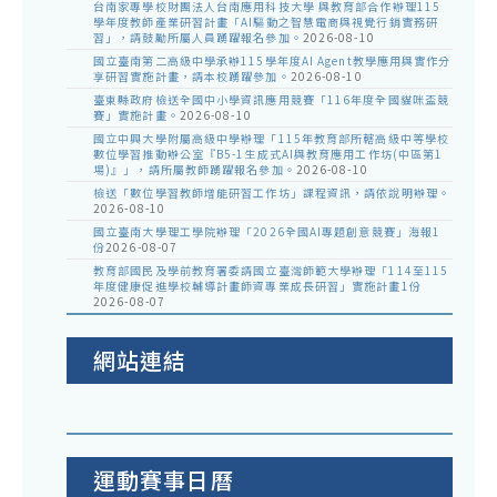
台南家專學校財團法人台南應用科技大學 與教育部合作辦理115
學年度教師產業研習計畫「AI驅動之智慧電商與視覺行銷實務研
習」，請鼓勵所屬人員踴躍報名參加。
2026-08-10
國立臺南第二高級中學承辦115學年度AI Agent教學應用與實作分
享研習實施計畫，請本校踴躍參加。
2026-08-10
臺東縣政府檢送全國中小學資訊應用競賽「116年度全國貓咪盃競
賽」實施計畫。
2026-08-10
國立中興大學附屬高級中學辦理「115年教育部所轄高級中等學校
數位學習推動辦公室『B5-1生成式AI與教育應用工作坊(中區第1
場)』」，請所屬教師踴躍報名參加。
2026-08-10
檢送「數位學習教師增能研習工作坊」課程資訊，請依說明辦理。
2026-08-10
國立臺南大學理工學院辦理「2026全國AI專題創意競賽」海報1
份
2026-08-07
教育部國民及學前教育署委請國立臺灣師範大學辦理「114至115
年度健康促進學校輔導計畫師資專業成長研習」實施計畫1份
2026-08-07
網站連結
運動賽事日曆