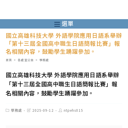
跳
轉
至
選單
主
國立高雄科技大學 外語學院應用日語系舉辦
要
「第十三屆全國高中職生日語簡報比賽」報
內
名相關內容，鼓勵學生踴躍參加。
容
首頁
>
各處室公告
>
學務處
國立高雄科技大學 外語學院應用日語系舉辦
「第十三屆全國高中職生日語簡報比賽」報
名相關內容，鼓勵學生踴躍參加。
Post
Post
Post
學務處
2025-09-12
ntpehs015
category:
last
author:
modified: