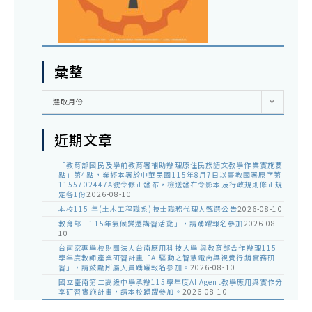
彙整
彙
選取月份
整
近期文章
「教育部國民及學前教育署補助辦理原住民族語文教學作業實施要
點」第4點，業經本署於中華民國115年8月7日以臺教國署原字第
1155702447A號令修正發布，檢送發布令影本及行政規則修正規
定各1份
2026-08-10
本校115 年(土木工程職系)技士職務代理人甄選公告
2026-08-10
教育部「115年氣候變遷講習活動」，請踴躍報名參加
2026-08-
10
台南家專學校財團法人台南應用科技大學 與教育部合作辦理115
學年度教師產業研習計畫「AI驅動之智慧電商與視覺行銷實務研
習」，請鼓勵所屬人員踴躍報名參加。
2026-08-10
國立臺南第二高級中學承辦115學年度AI Agent教學應用與實作分
享研習實施計畫，請本校踴躍參加。
2026-08-10