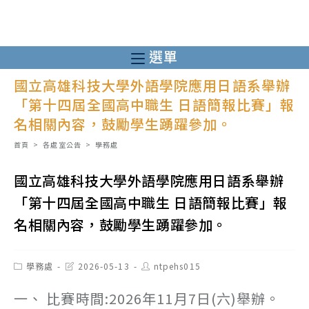
跳
轉
至
選單
主
國立高雄科技大學外語學院應用日語系舉辦
要
「第十四屆全國高中職生 日語簡報比賽」報
內
名相關內容，鼓勵學生踴躍參加。
容
首頁
>
各處室公告
>
學務處
國立高雄科技大學外語學院應用日語系舉辦
「第十四屆全國高中職生 日語簡報比賽」報
名相關內容，鼓勵學生踴躍參加。
Post
Post
Post
學務處
2026-05-13
ntpehs015
category:
last
author:
modified:
一、 比賽時間:2026年11月7日(六)舉辦。