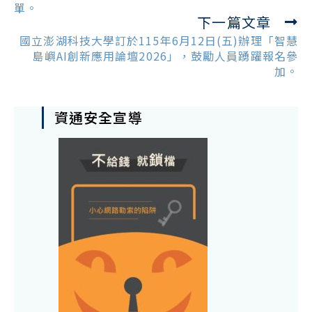
articles
單。
下一篇文章
國立澎湖科技大學訂於115年6月12日(五)辦理「智慧
島嶼AI創新應用論壇2026」，鼓勵人員踴躍報名參
加。
資通安全宣導