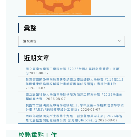
彙整
彙
選取月份
整
近期文章
國立臺南大學理工學院辦理「2026全國AI專題創意競賽」海報1
份
2026-08-07
教育部國民及學前教育署委請國立臺灣師範大學辦理「114至115
年度健康促進學校輔導計畫師資專業成長研習」實施計畫1份
2026-08-07
國立高雄科技大學海事學院造船及海洋工程系辦理「2026學生船
模創客大賽」
2026-08-07
桃園市立陽明高級中等學校辦理115學年度第一學期數位前導學校
計畫「AR2VR跨域教學設計工作坊」
2026-08-07
內政部建築研究所主辦第十九屆「創意狂想巢向未來」2026年智
慧化居住空間創意競賽公告(含海報QRcode)1份
2026-08-07
校務重點工作