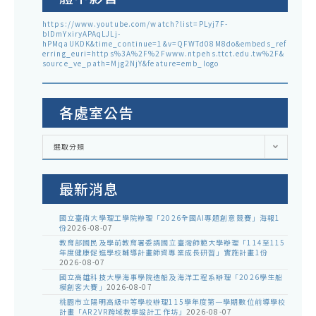
https://www.youtube.com/watch?list=PLyj7F-
blDmYxiryAPAqLJLj-
hPMqaUKDK&time_continue=1&v=QFWTd08M8do&embeds_ref
erring_euri=https%3A%2F%2Fwww.ntpehs.ttct.edu.tw%2F&
source_ve_path=Mjg2NjY&feature=emb_logo
各處室公告
各
選取分類
處
室
公
告
最新消息
國立臺南大學理工學院辦理「2026全國AI專題創意競賽」海報1
份
2026-08-07
教育部國民及學前教育署委請國立臺灣師範大學辦理「114至115
年度健康促進學校輔導計畫師資專業成長研習」實施計畫1份
2026-08-07
國立高雄科技大學海事學院造船及海洋工程系辦理「2026學生船
模創客大賽」
2026-08-07
桃園市立陽明高級中等學校辦理115學年度第一學期數位前導學校
計畫「AR2VR跨域教學設計工作坊」
2026-08-07