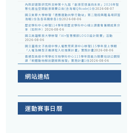
內政部建築研究所主辦第十九屆「創意狂想巢向未來」2026年智
慧化居住空間創意競賽公告(含海報QRcode)1份
2026-08-07
國立東華大學辦理「適應運動共學行動站」第二階段與離島場研習
海報1份及各區簡章各1份
2026-08-06
歷史學科中心辦理114學年度歷史學科中心線上讀書會暑期成果分
享（如附件）
2026-08-06
國立高雄餐旅大學辦理「AI+智慧餐飲LOGO設計競賽」活動
2026-08-06
國立臺南女子高級中學人權教育資源中心辦理115學年度上學期
「人權及轉型正義課程入校推廣計畫」實施計畫
2026-08-06
普通型高級中等學校生物學科中心115學年度能力競賽培訓公開授
課「軟體動物解剖觀察與推理」實施計畫1份
2026-08-06
網站連結
運動賽事日曆