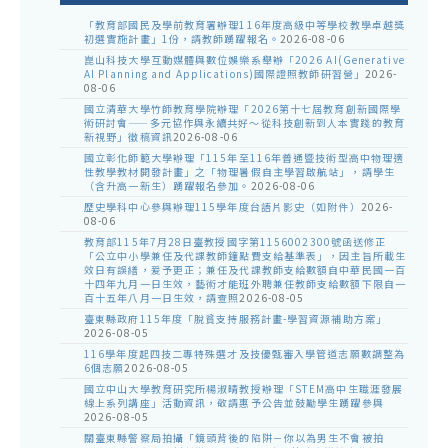
「教育部國民及學前教育署辦理116年度高級中等學校教學卓越獎
初選實施計畫」1份，請教師踴躍報名。
2026-08-06
崑山科技大學互動媒體與數位娛樂系舉辦「2026 AI(Generative
AI Planning and Applications)國際證照教師研習營」
2026-
08-06
國立清華大學竹師教育學院辦理「2026第十七屆教育創新國際學
術研討會——多元協作與永續共好～從科技創新到人本實踐的教育
新視野」徵稿資訊
2026-08-06
國立彰化師範大學辦理「115年至116年普通暨技術型高中物理適
性教學教材開發計畫」之「物理暑假自主學習啟航站」，請學生
（含升高一新生）踴躍報名參加。
2026-08-06
歷史學科中心參與辦理115學年度台語片影史（如附件）
2026-
08-06
教育部115年7月28日臺教授國字第1156002300號函送修正
「公立中小學兼任及代課教師鐘點費支給基準表」，因主旨所載生
效日有誤繕，爰予更正；兼任及代課教師支給數額自中華民國一百
十四年九月一日生效，藝術才能班外聘兼任教師支給數額下限自一
百十五年八月一日生效，請查照
2026-08-05
臺東縣政府115年度「脫貧支持服務計畫-學習資源補助方案」
2026-08-05
116學年度起四技二專特殊選才及技優甄審入學管道志願數調整為
6個志願
2026-08-05
國立中山大學教育研究所楊淑晴教授辦理「STEM高中生職涯發展
線上系列講座」活動資訊，敬請惠予公告並鼓勵學生踴躍參與
2026-08-05
關臺東縣警察局拍攝「鏡頭背後的陷阱－你以為男生不會被拍