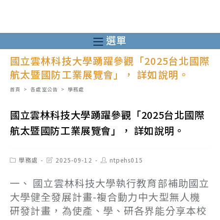
跳
轉
至
選單
主
國立雲林科技大學踴躍參觀「2025台北國際
要
航太暨國防工業展覽會」， 詳如說明。
內
容
首頁
>
各處室公告
>
學務處
國立雲林科技大學踴躍參觀「2025台北國際
航太暨國防工業展覽會」， 詳如說明。
Post
Post
Post
學務處
2025-09-12
ntpehs015
category:
last
author:
modified:
一、 國立雲林科技大學執行教育部補助國立
大學健全發展計畫-複合動力中大型無人機
研發計畫，為使產、學、研各界能分享本校