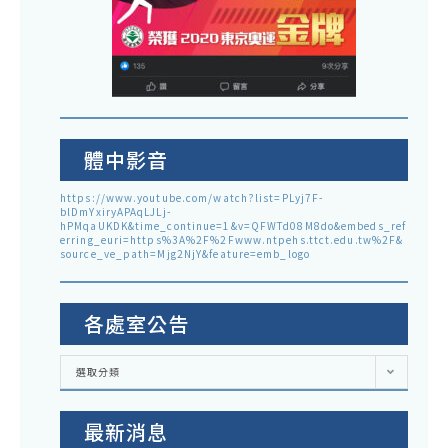
體中影音
https://www.youtube.com/watch?list=PLyj7F-
blDmYxiryAPAqLJLj-
hPMqaUKDK&time_continue=1&v=QFWTd08M8do&embeds_ref
erring_euri=https%3A%2F%2Fwww.ntpehs.ttct.edu.tw%2F&
source_ve_path=Mjg2NjY&feature=emb_logo
各處室公告
各
選取分類
處
室
公
告
最新消息