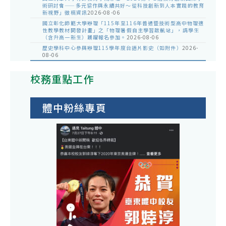
術研討會——多元協作與永續共好～從科技創新到人本實踐的教育
新視野」徵稿資訊
2026-08-06
國立彰化師範大學辦理「115年至116年普通暨技術型高中物理適
性教學教材開發計畫」之「物理暑假自主學習啟航站」，請學生
（含升高一新生）踴躍報名參加。
2026-08-06
歷史學科中心參與辦理115學年度台語片影史（如附件）
2026-
08-06
校務重點工作
體中粉絲專頁