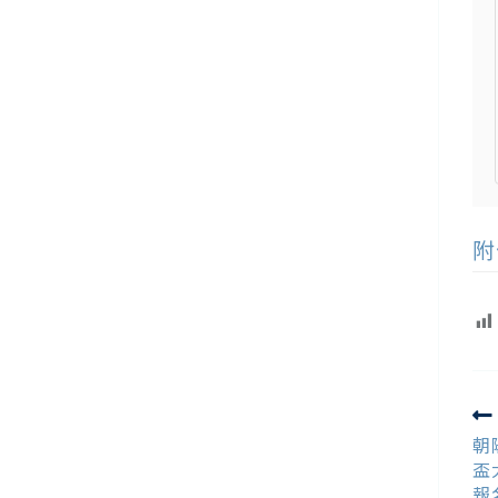
附
R
m
朝
ar
盃
報