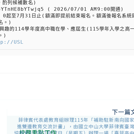
。)

)

tp://USL
下一篇
菲律賓代表處教育組辦理115年「補助駐新南向國
進雙邊教育交流計畫」，由國立中山大學菲律賓臺
校務重點工作
協助於115年7月17日（星期五）辦理一場「臺菲高