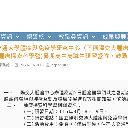
生資訊
榮譽榜
教職員資訊
成果與展
交通大學腫瘤與免疫學研究中心（下稱陽交大腫瘤
稱腫瘤探索科學營)暑期高中高職生研習營隊，鼓
t
Post
Post
學務處
2026-06-03
ntpehs015
egory:
last
author:
modified:
一、  陽交大腫瘤中心辦理為期2日腫瘤醫學領域之暑
腫瘤微環境與腫瘤互動及腫瘤發展進程等相關知識，敬請踴
 二、  腫瘤探索科學營相關資訊：

 　　  (一)研習日期：115年8月18、19日。

 　　  (二)研習地點：國立陽明交通大腫瘤與免疫學研究中心 （臺北市北投區立農街2段155號）。

 　　  (三)活動費用：免費。(僅供午餐，住宿與交通學員自理)
