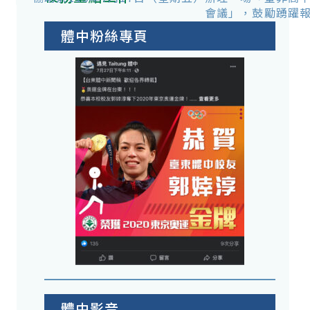
會議」，鼓勵踴躍
體中粉絲專頁
體中影音