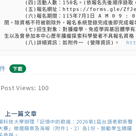
 　　  (四)活動人數：150名。(依報名先後順序錄取，酌列候補數名)

 　　  (五)報名網址：https://forms.gle/ZfJeYTnHE8bYTwjq5 ( 2026/07/01 AM9:00開通)

 　　  (六)報名期間：115年7月1日 A M 0 9 : 0 0起至7月31日止(額滿即提前結束報名。額滿後報名系統即關
閉，除資格不符被剔除外，報名系統登錄完成後即完成報名
 　　  (七)招生對象：對腫瘤學、免疫學與基因體學有興趣的114學年度高中職在學、應屆生(115學年入學之高一新
生以及曾參加本中心歷年腫瘤探索科學營者不具報名資格。
 　　  (八)詳細資訊：如附件一 (營隊資訊)。  
ht
件
下載
Post Views:
100
上一篇文章
ead
ore
陽科技大學辦理「記憶中的歌謠：2026第1屆台語老歌新聲
ticles
大賽」徵選簡章及海報（附件1、2）各1份，鼓勵學生踴躍
名參與。