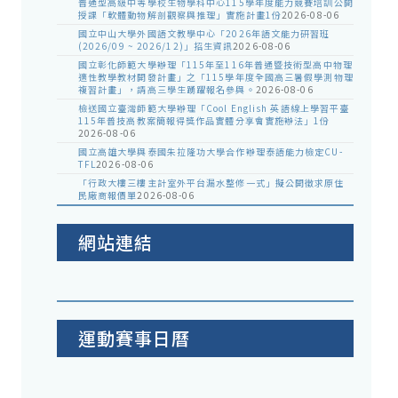
普通型高級中等學校生物學科中心115學年度能力競賽培訓公開
授課「軟體動物解剖觀察與推理」實施計畫1份
2026-08-06
國立中山大學外國語文教學中心「2026年語文能力研習班
(2026/09 ~ 2026/12)」招生資訊
2026-08-06
國立彰化師範大學辦理「115年至116年普通暨技術型高中物理
適性教學教材開發計畫」之「115學年度全國高三暑假學測物理
複習計畫」，請高三學生踴躍報名參與。
2026-08-06
檢送國立臺灣師範大學辦理「Cool English 英語線上學習平臺
115年普技高教案簡報得獎作品實體分享會實施辦法」1份
2026-08-06
國立高雄大學與泰國朱拉隆功大學合作辦理泰語能力檢定CU-
TFL
2026-08-06
「行政大樓三樓主計室外平台漏水整修一式」擬公開徵求原住
民廠商報價單
2026-08-06
網站連結
運動賽事日曆