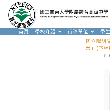
跳
轉
至
主
要
首頁
學校介紹
行政單位
學
內
國立陽明
容
營」(下
Pos
cat