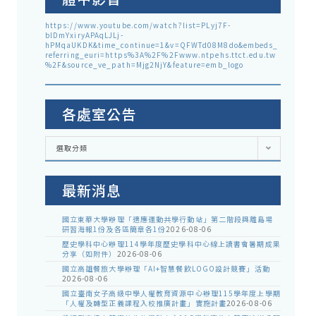
https://www.youtube.com/watch?list=PLyj7F-
blDmYxiryAPAqLJLj-
hPMqaUKDK&time_continue=1&v=QFWTd08M8do&embeds_
referring_euri=https%3A%2F%2Fwww.ntpehs.ttct.edu.tw
%2F&source_ve_path=Mjg2NjY&feature=emb_logo
各處室公告
各
選取分類
處
室
公
告
最新消息
國立東華大學辦理「適應運動共學行動站」第二階段與離島場
研習海報1份及各區簡章各1份
2026-08-06
歷史學科中心辦理114學年度歷史學科中心線上讀書會暑期成果
分享（如附件）
2026-08-06
國立高雄餐旅大學辦理「AI+智慧餐飲LOGO設計競賽」活動
2026-08-06
國立臺南女子高級中學人權教育資源中心辦理115學年度上學期
「人權及轉型正義課程入校推廣計畫」實施計畫
2026-08-06