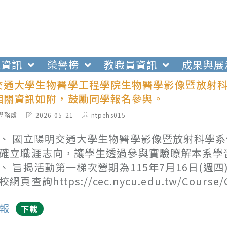
生資訊
榮譽榜
教職員資訊
成果與展
交通大學生物醫學工程學院生物醫學影像暨放射科
相關資訊如附，鼓勵同學報名參與。
t
Post
Post
學務處
2026-05-21
ntpehs015
egory:
last
author:
modified:
、 國立陽明交通大學生物醫學影像暨放射科學
確立職涯志向，讓學生透過參與實驗瞭解本系學
、 旨揭活動第一梯次營期為115年7月16日(週四
校網頁查詢https://cec.nycu.edu.tw/Course/C
報
下載