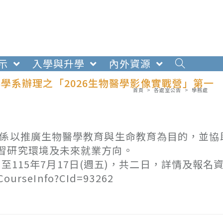
示
入學與升學
內外資源
學系辦理之「2026生物醫學影像實戰營」第一
首頁
>
各處室公告
>
學務處
系係以推廣生物醫學教育與生命教育為目的，並協
習研究環境及未來就業方向。
)至115年7月17日(週五)，共二日，詳情及報名
ourseInfo?CId=93262