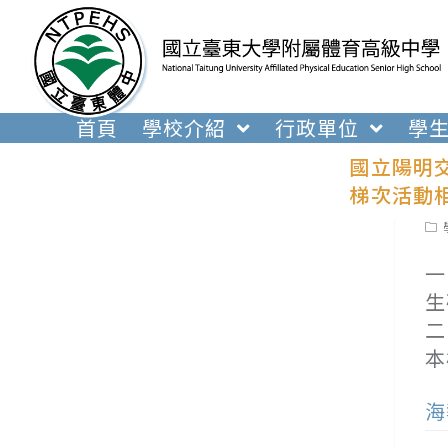
跳
轉
至
主
要
首頁
學校介紹
行政單位
學
內
國立陽明
容
梯次活動
Pos
cat
一
生
二
本
海