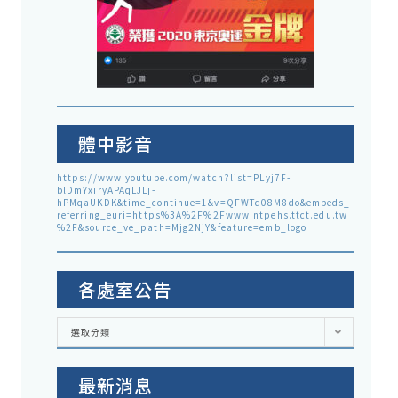
體中影音
https://www.youtube.com/watch?list=PLyj7F-
blDmYxiryAPAqLJLj-
hPMqaUKDK&time_continue=1&v=QFWTd08M8do&embeds_
referring_euri=https%3A%2F%2Fwww.ntpehs.ttct.edu.tw
%2F&source_ve_path=Mjg2NjY&feature=emb_logo
各處室公告
各
選取分類
處
室
公
告
最新消息