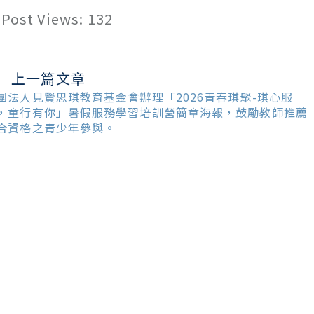
Post Views:
132
上一篇文章
ead
ore
團法人見賢思琪教育基金會辦理「2026青春琪聚-琪心服
ticles
，童行有你」暑假服務學習培訓營簡章海報，鼓勵教師推薦
合資格之青少年參與。