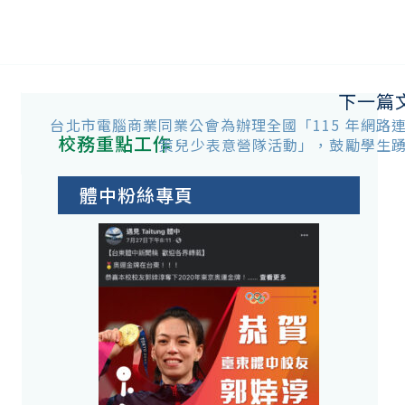
下一篇
台北市電腦商業同業公會為辦理全國「115 年網路
校務重點工作
策兒少表意營隊活動」，鼓勵學生
體中粉絲專頁