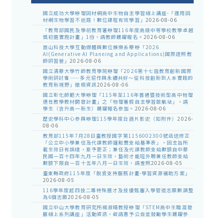
國立成功大學辦理因材網高中生物自主學習線上講座-「運用因
材網生物學習不迷路！數位課程有效學習」
2026-08-06
「教育部國民及學前教育署辦理116年度高級中等學校教學卓越
獎初選實施計畫」1份，請教師踴躍報名。
2026-08-06
崑山科技大學互動媒體與數位娛樂系舉辦「2026
AI(Generative AI Planning and Applications)國際證照教
師研習營」
2026-08-06
國立清華大學竹師教育學院辦理「2026第十七屆教育創新國際
學術研討會——多元協作與永續共好～從科技創新到人本實踐的
教育新視野」徵稿資訊
2026-08-06
國立彰化師範大學辦理「115年至116年普通暨技術型高中物理
適性教學教材開發計畫」之「物理暑假自主學習啟航站」，請
學生（含升高一新生）踴躍報名參加。
2026-08-06
歷史學科中心參與辦理115學年度台語片影史（如附件）
2026-
08-06
教育部115年7月28日臺教授國字第1156002300號函送修正
「公立中小學兼任及代課教師鐘點費支給基準表」，因主旨所
載生效日有誤繕，爰予更正；兼任及代課教師支給數額自中華
民國一百十四年九月一日生效，藝術才能班外聘兼任教師支給
數額下限自一百十五年八月一日生效，請查照
2026-08-05
臺東縣政府115年度「脫貧支持服務計畫-學習資源補助方案」
2026-08-05
116學年度起四技二專特殊選才及技優甄審入學管道志願數調整
為6個志願
2026-08-05
國立中山大學教育研究所楊淑晴教授辦理「STEM高中生職涯發
展線上系列講座」活動資訊，敬請惠予公告並鼓勵學生踴躍參