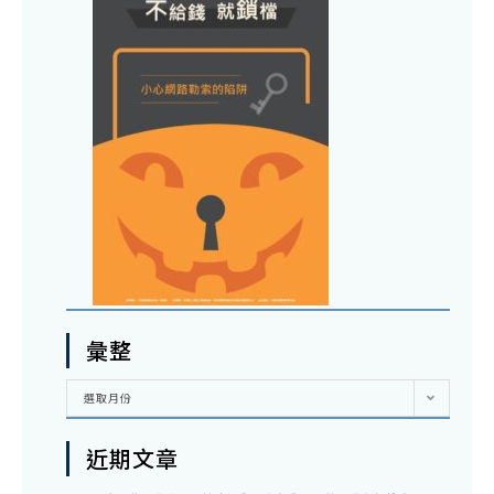
彙整
彙
選取月份
整
近期文章