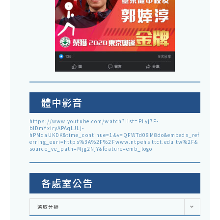
體中影音
https://www.youtube.com/watch?list=PLyj7F-
blDmYxiryAPAqLJLj-
hPMqaUKDK&time_continue=1&v=QFWTd08M8do&embeds_ref
erring_euri=https%3A%2F%2Fwww.ntpehs.ttct.edu.tw%2F&
source_ve_path=Mjg2NjY&feature=emb_logo
各處室公告
各
選取分類
處
室