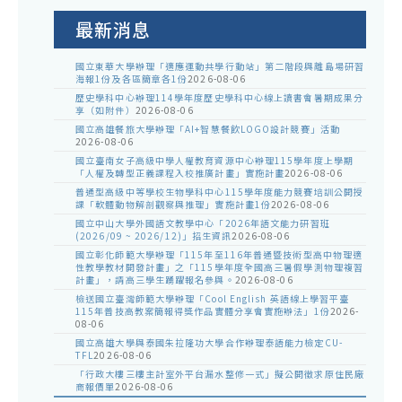
公
告
最新消息
國立東華大學辦理「適應運動共學行動站」第二階段與離島場研習
海報1份及各區簡章各1份
2026-08-06
歷史學科中心辦理114學年度歷史學科中心線上讀書會暑期成果分
享（如附件）
2026-08-06
國立高雄餐旅大學辦理「AI+智慧餐飲LOGO設計競賽」活動
2026-08-06
國立臺南女子高級中學人權教育資源中心辦理115學年度上學期
「人權及轉型正義課程入校推廣計畫」實施計畫
2026-08-06
普通型高級中等學校生物學科中心115學年度能力競賽培訓公開授
課「軟體動物解剖觀察與推理」實施計畫1份
2026-08-06
國立中山大學外國語文教學中心「2026年語文能力研習班
(2026/09 ~ 2026/12)」招生資訊
2026-08-06
國立彰化師範大學辦理「115年至116年普通暨技術型高中物理適
性教學教材開發計畫」之「115學年度全國高三暑假學測物理複習
計畫」，請高三學生踴躍報名參與。
2026-08-06
檢送國立臺灣師範大學辦理「Cool English 英語線上學習平臺
115年普技高教案簡報得獎作品實體分享會實施辦法」1份
2026-
08-06
國立高雄大學與泰國朱拉隆功大學合作辦理泰語能力檢定CU-
TFL
2026-08-06
「行政大樓三樓主計室外平台漏水整修一式」擬公開徵求原住民廠
商報價單
2026-08-06