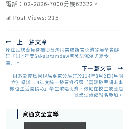
電話：02-2826-7000分機62322。
Post Views:
215
上一篇文章
Read
more
原住民族委員會補助台灣阿美族語言永續發展學會辦
articles
理「114年度Sakalatamdaw阿美語沉浸式夏令
營」。
下一篇文章
財政部南區國稅局臺東分局訂於114年8月2日(星期
六）舉辦114年度統一發票推行暨「雲端發票唱未來
數位生活贏精彩」學生歌唱比賽，鼓勵在校生或應屆
畢業生踴躍報名參加。
資通安全宣導